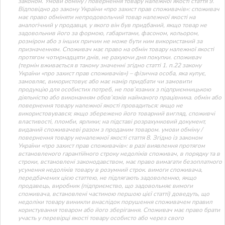
законом. Умови обміну / повернення товару належної якості стаття 9.
Відповідно до закону України «про захист прав споживачів»: споживач
має право обміняти непродовольчий товар належної якості на
аналогічний у продавця, у якого він був придбаний, якщо товар не
задовольнив його за формою, габаритами, фасоном, кольором,
розміром або з інших причин не може бути ним використаний за
призначенням. Споживач має право на обмін товару належної якості
протягом чотирнадцяти днів, не рахуючи дня покупки. споживач
(термін вживається в такому значенні згідно статті 1. п.22 закону
України «про захист прав споживачів») – фізична особа, яка купує,
замовляє, використовує або має намір придбати чи замовити
продукцію для особистих потреб, не пов’язаних з підприємницькою
діяльністю або виконанням обов’язків найманого працівника. обмін або
повернення товару належної якості провадиться: якщо не
використовувався; якщо збережено його товарний вигляд, споживчі
властивості, пломби, ярлики; на підставі розрахунковий документ,
виданий споживачеві разом з проданим товаром. умови обміну /
повернення товару неналежної якості стаття 8. Згідно із законом
України «про захист прав споживачів»: в разі виявлення протягом
встановленого гарантійного строку недоліків споживач, в порядку та в
строки, встановлені законодавством, має право вимагати безоплатного
усунення недоліків товару в розумний строк. вимоги споживача,
передбачених цією статтею, не підлягають задоволенню, якщо
продавець, виробник (підприємство, що задовольняє вимоги
споживача, встановлені частиною першою цієї статті) доведуть, що
недоліки товару виникли внаслідок порушення споживачем правил
користування товаром або його зберігання. Споживач має право брати
участь у перевірці якості товару особисто або через свого