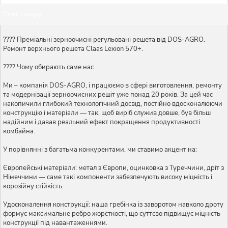
Опис товару
???? Преміальні зерноочисні регульовані решета від DOS-AGRO.
Ремонт верхнього решета Claas Lexion 570+.
???? Чому обирають саме нас
Ми – компанія DOS-AGRO, і працюємо в сфері виготовлення, ремонту
та модернізації зерноочисних решіт уже понад 20 років. За цей час
накопичили глибокий технологічний досвід, постійно вдосконалюючи
конструкцію і матеріали — так, щоб виріб служив довше, був більш
надійним і давав реальний ефект покращення продуктивності
комбайна.
У порівнянні з багатьма конкурентами, ми ставимо акцент на:
Європейські матеріали: метал з Європи, оцинковка з Туреччини, дріт з
Німеччини — саме такі компоненти забезпечують високу міцність і
корозійну стійкість.
Удосконалення конструкції: наша гребінка із заворотом навколо дроту
формує максимальне ребро жорсткості, що суттєво підвищує міцність
конструкції під навантаженнями.