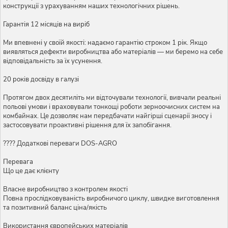
конструкції з урахуванням наших технологічних рішень.
Гарантія 12 місяців на виріб
Ми впевнені у своїй якості: надаємо гарантію строком 1 рік. Якщо
виявляться дефекти виробництва або матеріалів — ми беремо на себе
відповідальність за їх усунення.
20 років досвіду в галузі
Протягом двох десятиліть ми відточували технології, вивчали реальні
польові умови і враховували тонкощі роботи зерноочисних систем на
комбайнах. Це дозволяє нам передбачати найгірші сценарії зносу і
застосовувати проактивні рішення для їх запобігання.
???? Додаткові переваги DOS-AGRO
Перевага
Що це дає клієнту
Власне виробництво з контролем якості
Повна прослідковуваність виробничого циклу, швидке виготовлення
та позитивний баланс ціна/якість
Використання європейських матеріалів