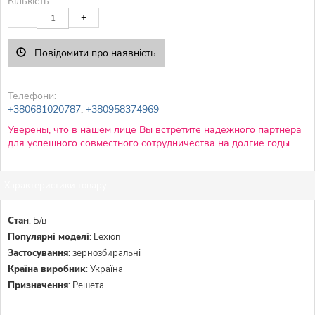
Кількість:
-
+
Повідомити про наявність
Телефони:
+380681020787
,
+380958374969
Уверены, что в нашем лице Вы встретите надежного партнера
для успешного совместного сотрудничества на долгие годы.
Характеристики товару:
Стан
:
Б/в
Популярні моделі
:
Lexion
Застосування
:
зернозбиральні
Країна виробник
:
Україна
Призначення
:
Решета