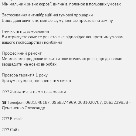
Мінімальний ризик корозії, вигинів, поломок в польових умовах
Застосування антивібраційної гумової прошарки
Вища довговічність, менше шуму, менше простоїв на заміну
Гнучкість під замовлення
Ви отримуєте саме те решето, яке відповідає конкретним умовам
вашого господарства і комбайна
Професійний ремонт
Ми можемо продовжити життя вже існуючих решіт, що дозволяє
заощадити на нових виробах
Прозора гарантія 1 року
Зрозумілі умови, впевненість у якості
???? Зв'язатися з нами та замовити
☎ Телефон: 0681548187, 0958374969, 0681020787, 0663239838 -
Дем'яненко Олександр
???? E-mail:
???? Сайт: