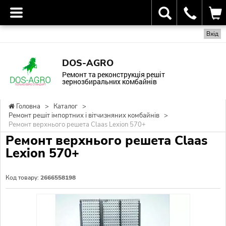
Вхід
DOS-AGRO
Ремонт та реконструкція решіт
зернозбиральних комбайнів
Головна
>
Каталог
>
Ремонт решіт імпортних і вітчизняних комбайнів
>
Ремонт верхнього решета Claas Lexion 570+
Ремонт верхнього решета Claas
Lexion 570+
Код товару:
2666558198