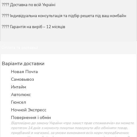
???? Доставка по всій Україні
????️ Індивідуальна консультація та підбір решета під ваш комбайн
???? Гарантія на виріб – 12 місяців
Оплата та доставка
Варіанти доставки
Новая Почта
Самовывоз
Интайм
Автолюкс
Гюнсел
Ночной Экспресс
Повернення і обмін
Відповідно до закону України «про захист прав споживачів» ви можете
протягом 14 днів з моменту покупки повернути або обміняти товар,
придбаний в магазині, за умови виконання всіх норм передбачених