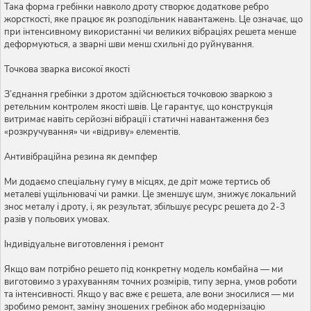
Така форма гребінки навколо дроту створює додаткове ребро
жорсткості, яке працює як розподільник навантажень. Це означає, що
при інтенсивному використанні чи великих вібраціях решета менше
деформуються, а зварні шви менш схильні до руйнування.
Точкова зварка високої якості
З’єднання гребінки з дротом здійснюється точковою зваркою з
ретельним контролем якості швів. Це гарантує, що конструкція
витримає навіть серйозні вібрації і статичні навантаження без
«розкручування» чи «відриву» елементів.
Антивібраційна резина як демпфер
Ми додаємо спеціальну гуму в місцях, де дріт може тертись об
металеві ущільнювачі чи рамки. Це зменшує шум, знижує локальний
знос металу і дроту, і, як результат, збільшує ресурс решета до 2-3
разів у польових умовах.
Індивідуальне виготовлення і ремонт
Якщо вам потрібно решето під конкретну модель комбайна — ми
виготовимо з урахуванням точних розмірів, типу зерна, умов роботи
та інтенсивності. Якщо у вас вже є решета, але вони зносилися — ми
зробимо ремонт, заміну зношених гребінок або модернізацію