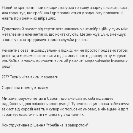
Надійне кріплення: ми використовуємо точкову зварку високої якості,
яка гарантує, що гребінка і дріт залишаться у заданому положенні
навіть при значних вібраціях.
Додатковий захист від тертя: встановлюємо антивібраційну гуму між
металевими елементами, що контактують. Це знижує шум, зменшує
знос і суттєво продовжує термін служби решета.
Ремонтна база і індивідуальний підхід: ми не просто продаємо готові
решета, а можемо виготовити під замовлення під конкретну модель
комбайна, а також виконати якісний ремонт і модернізацію існуючих
решіт.
???? Технічні та якісні переваги
Сировина преміум-класу
Ми закуповуємо метал в Європі, що вже сам по собі підвищує
надійність і довговічність конструкції. Турецька оцинковка забезпечує
захист від корозії навіть у суворих польових умовах, а німецький дріт
гарантує еластичність і міцність у з’єднаннях.
Конструктивне рішення "гребінка із заворотом"