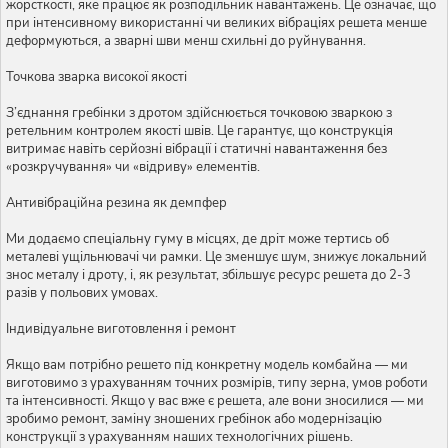
жорсткості, яке працює як розподільник навантажень. Це означає, що
при інтенсивному використанні чи великих вібраціях решета менше
деформуються, а зварні шви менш схильні до руйнування.
Точкова зварка високої якості
З’єднання гребінки з дротом здійснюється точковою зваркою з
ретельним контролем якості швів. Це гарантує, що конструкція
витримає навіть серйозні вібрації і статичні навантаження без
«розкручування» чи «відриву» елементів.
Антивібраційна резина як демпфер
Ми додаємо спеціальну гуму в місцях, де дріт може тертись об
металеві ущільнювачі чи рамки. Це зменшує шум, знижує локальний
знос металу і дроту, і, як результат, збільшує ресурс решета до 2-3
разів у польових умовах.
Індивідуальне виготовлення і ремонт
Якщо вам потрібно решето під конкретну модель комбайна — ми
виготовимо з урахуванням точних розмірів, типу зерна, умов роботи
та інтенсивності. Якщо у вас вже є решета, але вони зносилися — ми
зробимо ремонт, заміну зношених гребінок або модернізацію
конструкції з урахуванням наших технологічних рішень.