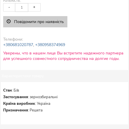
Кількість:
-
+
Повідомити про наявність
Телефони:
+380681020787
,
+380958374969
Уверены, что в нашем лице Вы встретите надежного партнера
для успешного совместного сотрудничества на долгие годы.
Характеристики товару:
Стан
:
Б/в
Застосування
:
зернозбиральні
Країна виробник
:
Україна
Призначення
:
Решета