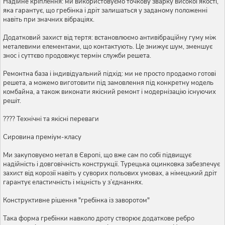
Надійне кріплення: ми використовуємо точкову зварку високої якості,
яка гарантує, що гребінка і дріт залишаться у заданому положенні
навіть при значних вібраціях.
Додатковий захист від тертя: встановлюємо антивібраційну гуму між
металевими елементами, що контактують. Це знижує шум, зменшує
знос і суттєво продовжує термін служби решета.
Ремонтна база і індивідуальний підхід: ми не просто продаємо готові
решета, а можемо виготовити під замовлення під конкретну модель
комбайна, а також виконати якісний ремонт і модернізацію існуючих
решіт.
???? Технічні та якісні переваги
Сировина преміум-класу
Ми закуповуємо метал в Європі, що вже сам по собі підвищує
надійність і довговічність конструкції. Турецька оцинковка забезпечує
захист від корозії навіть у суворих польових умовах, а німецький дріт
гарантує еластичність і міцність у з’єднаннях.
Конструктивне рішення "гребінка із заворотом"
Така форма гребінки навколо дроту створює додаткове ребро