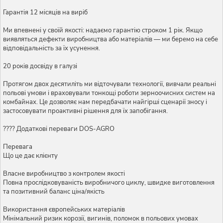
Гарантія 12 місяців на виріб
Ми впевнені у своїй якості: надаємо гарантію строком 1 рік. Якщо
виявляться дефекти виробництва або матеріалів — ми беремо на себе
відповідальність за їх усунення.
20 років досвіду в галузі
Протягом двох десятиліть ми відточували технології, вивчали реальні
польові умови і враховували тонкощі роботи зерноочисних систем на
комбайнах. Це дозволяє нам передбачати найгірші сценарії зносу і
застосовувати проактивні рішення для їх запобігання.
???? Додаткові переваги DOS-AGRO
Перевага
Що це дає клієнту
Власне виробництво з контролем якості
Повна прослідковуваність виробничого циклу, швидке виготовлення
та позитивний баланс ціна/якість
Використання європейських матеріалів
Мінімальний ризик корозії, вигинів, поломок в польових умовах