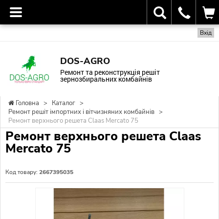
Вхід
DOS-AGRO
Ремонт та реконструкція решіт
зернозбиральних комбайнів
Головна
>
Каталог
>
Ремонт решіт імпортних і вітчизняних комбайнів
>
Ремонт верхнього решета Claas Mercato 75
Ремонт верхнього решета Claas
Mercato 75
Код товару:
2667395035