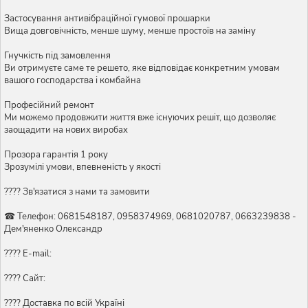
Застосування антивібраційної гумової прошарки
Вища довговічність, менше шуму, менше простоїв на заміну
Гнучкість під замовлення
Ви отримуєте саме те решето, яке відповідає конкретним умовам
вашого господарства і комбайна
Професійний ремонт
Ми можемо продовжити життя вже існуючих решіт, що дозволяє
заощадити на нових виробах
Прозора гарантія 1 року
Зрозумілі умови, впевненість у якості
???? Зв'язатися з нами та замовити
☎ Телефон: 0681548187, 0958374969, 0681020787, 0663239838 -
Дем'яненко Олександр
???? E-mail:
???? Сайт:
???? Доставка по всій Україні