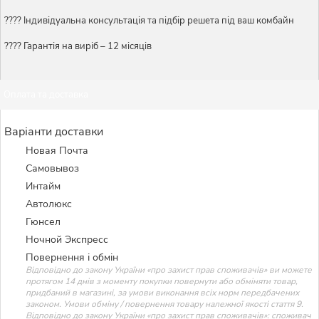
????️ Індивідуальна консультація та підбір решета під ваш комбайн
???? Гарантія на виріб – 12 місяців
Оплата та доставка
Варіанти доставки
Новая Почта
Самовывоз
Интайм
Автолюкс
Гюнсел
Ночной Экспресс
Повернення і обмін
Відповідно до закону України «про захист прав споживачів» ви можете
протягом 14 днів з моменту покупки повернути або обміняти товар,
придбаний в магазині, за умови виконання всіх норм передбачених
законом. Умови обміну / повернення товару належної якості стаття 9.
Відповідно до закону України «про захист прав споживачів»: споживач