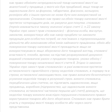
має право обміняти непродовольчий товар належної якості на
аналогічний у продавця, у якого він був придбаний, якщо товар не
задовольнив його за формою, габаритами, фасоном, кольором,
розміром або з інших причин не може бути ним використаний за
призначенням. Споживач має право на обмін товару належної якості
протягом чотирнадцяти днів, не рахуючи дня покупки. споживач
(термін вживається в такому значенні згідно статті 1. п.22 закону
України «про захист прав споживачів») – фізична особа, яка купує,
замовляє, використовує або має намір придбати чи замовити
продукцію для особистих потреб, не пов’язаних з підприємницькою
діяльністю або виконанням обов’язків найманого працівника. обмін або
повернення товару належної якості провадиться: якщо не
використовувався; якщо збережено його товарний вигляд, споживчі
властивості, пломби, ярлики; на підставі розрахунковий документ,
виданий споживачеві разом з проданим товаром. умови обміну /
повернення товару неналежної якості стаття 8. Згідно із законом
України «про захист прав споживачів»: в разі виявлення протягом
встановленого гарантійного строку недоліків споживач, в порядку та в
строки, встановлені законодавством, має право вимагати безоплатного
усунення недоліків товару в розумний строк. вимоги споживача,
передбачених цією статтею, не підлягають задоволенню, якщо
продавець, виробник (підприємство, що задовольняє вимоги
споживача, встановлені частиною першою цієї статті) доведуть, що
недоліки товару виникли внаслідок порушення споживачем правил
користування товаром або його зберігання. Споживач має право брати
участь у перевірці якості товару особисто або через свого
представника.