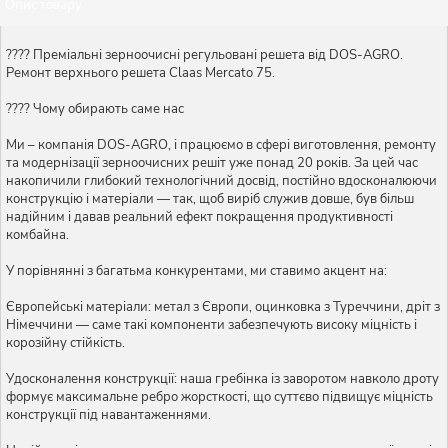
Опис товару
???? Преміальні зерноочисні регульовані решета від DOS-AGRO.
Ремонт верхнього решета Claas Mercato 75.
???? Чому обирають саме нас
Ми – компанія DOS-AGRO, і працюємо в сфері виготовлення, ремонту
та модернізації зерноочисних решіт уже понад 20 років. За цей час
накопичили глибокий технологічний досвід, постійно вдосконалюючи
конструкцію і матеріали — так, щоб виріб служив довше, був більш
надійним і давав реальний ефект покращення продуктивності
комбайна.
У порівнянні з багатьма конкурентами, ми ставимо акцент на:
Європейські матеріали: метал з Європи, оцинковка з Туреччини, дріт з
Німеччини — саме такі компоненти забезпечують високу міцність і
корозійну стійкість.
Удосконалення конструкції: наша гребінка із заворотом навколо дроту
формує максимальне ребро жорсткості, що суттєво підвищує міцність
конструкції під навантаженнями.