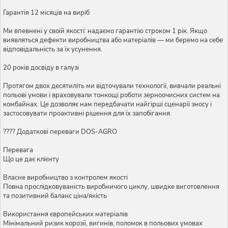
Гарантія 12 місяців на виріб
Ми впевнені у своїй якості: надаємо гарантію строком 1 рік. Якщо
виявляться дефекти виробництва або матеріалів — ми беремо на себе
відповідальність за їх усунення.
20 років досвіду в галузі
Протягом двох десятиліть ми відточували технології, вивчали реальні
польові умови і враховували тонкощі роботи зерноочисних систем на
комбайнах. Це дозволяє нам передбачати найгірші сценарії зносу і
застосовувати проактивні рішення для їх запобігання.
???? Додаткові переваги DOS-AGRO
Перевага
Що це дає клієнту
Власне виробництво з контролем якості
Повна прослідковуваність виробничого циклу, швидке виготовлення
та позитивний баланс ціна/якість
Використання європейських матеріалів
Мінімальний ризик корозії, вигинів, поломок в польових умовах