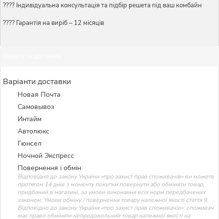
????️ Індивідуальна консультація та підбір решета під ваш комбайн
???? Гарантія на виріб – 12 місяців
Оплата та доставка
Варіанти доставки
Новая Почта
Самовывоз
Интайм
Автолюкс
Гюнсел
Ночной Экспресс
Повернення і обмін
Відповідно до закону України «про захист прав споживачів» ви можете
протягом 14 днів з моменту покупки повернути або обміняти товар,
придбаний в магазині, за умови виконання всіх норм передбачених
законом. Умови обміну / повернення товару належної якості стаття 9.
Відповідно до закону України «про захист прав споживачів»: споживач
має право обміняти непродовольчий товар належної якості на