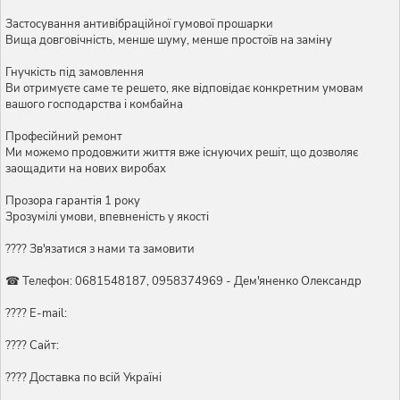
Застосування антивібраційної гумової прошарки
Вища довговічність, менше шуму, менше простоїв на заміну
Гнучкість під замовлення
Ви отримуєте саме те решето, яке відповідає конкретним умовам
вашого господарства і комбайна
Професійний ремонт
Ми можемо продовжити життя вже існуючих решіт, що дозволяє
заощадити на нових виробах
Прозора гарантія 1 року
Зрозумілі умови, впевненість у якості
???? Зв'язатися з нами та замовити
☎ Телефон: 0681548187, 0958374969 - Дем'яненко Олександр
???? E-mail:
???? Сайт:
???? Доставка по всій Україні