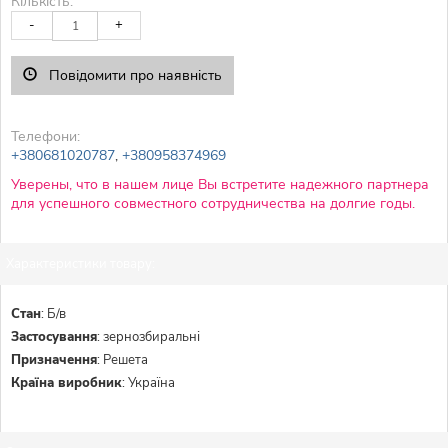
Кількість:
-
+
Повідомити про наявність
Телефони:
+380681020787
,
+380958374969
Уверены, что в нашем лице Вы встретите надежного партнера
для успешного совместного сотрудничества на долгие годы.
Характеристики товару:
Стан
:
Б/в
Застосування
:
зернозбиральні
Призначення
:
Решета
Країна виробник
:
Україна