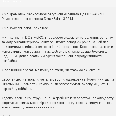
Опис товару
???? Преміальні зерноочисні регульовані решета від DOS-AGRO.
Ремонт верхнього решета Deutz Fahr 1322 М.
???? Чому обирають саме нас
Ми – компанія DOS-AGRO, і працюємо в сфері виготовлення, ремонту
та модернізації зерноочисних решіт уже понад 20 років. За цей час
накопичили глибокий технологічний досвід, постійно вдосконалюючи
конструкцію і матеріали — так, щоб виріб служив довше, був більш
надійним і давав реальний ефект покращення продуктивності
комбайна.
У порівнянні з багатьма конкурентами, ми ставимо акцент на:
Європейські матеріали: метал з Європи, оцинковка з Туреччини, дріт з
Німеччини — саме такі компоненти забезпечують високу міцність і
корозійну стійкість.
Удосконалення конструкції: наша гребінка із заворотом навколо дроту
формує максимальне ребро жорсткості, що суттєво підвищує міцність
конструкції під навантаженнями.