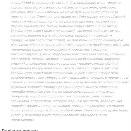
аналогічний у продавця, у якого він був придбаний, якщо товар не
задовольнив його за формою, габаритами, фасоном, кольором,
розміром або з інших причин не може бути ним використаний за
призначенням. Споживач має право на обмін товару належної якості
протягом чотирнадцяти днів, не рахуючи дня покупки. споживач
(термін вживається в такому значенні згідно статті 1. п.22 закону
України «про захист прав споживачів») – фізична особа, яка купує,
замовляє, використовує або має намір придбати чи замовити
продукцію для особистих потреб, не пов’язаних з підприємницькою
діяльністю або виконанням обов’язків найманого працівника. обмін або
повернення товару належної якості провадиться: якщо не
використовувався; якщо збережено його товарний вигляд, споживчі
властивості, пломби, ярлики; на підставі розрахунковий документ,
виданий споживачеві разом з проданим товаром. умови обміну /
повернення товару неналежної якості стаття 8. Згідно із законом
України «про захист прав споживачів»: в разі виявлення протягом
встановленого гарантійного строку недоліків споживач, в порядку та в
строки, встановлені законодавством, має право вимагати безоплатного
усунення недоліків товару в розумний строк. вимоги споживача,
передбачених цією статтею, не підлягають задоволенню, якщо
продавець, виробник (підприємство, що задовольняє вимоги
споживача, встановлені частиною першою цієї статті) доведуть, що
недоліки товару виникли внаслідок порушення споживачем правил
користування товаром або його зберігання. Споживач має право брати
участь у перевірці якості товару особисто або через свого
представника.
Варіанти оплати