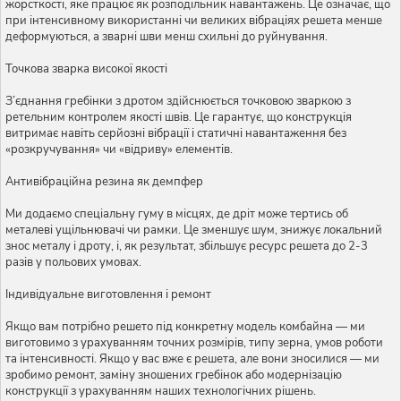
жорсткості, яке працює як розподільник навантажень. Це означає, що
при інтенсивному використанні чи великих вібраціях решета менше
деформуються, а зварні шви менш схильні до руйнування.
Точкова зварка високої якості
З’єднання гребінки з дротом здійснюється точковою зваркою з
ретельним контролем якості швів. Це гарантує, що конструкція
витримає навіть серйозні вібрації і статичні навантаження без
«розкручування» чи «відриву» елементів.
Антивібраційна резина як демпфер
Ми додаємо спеціальну гуму в місцях, де дріт може тертись об
металеві ущільнювачі чи рамки. Це зменшує шум, знижує локальний
знос металу і дроту, і, як результат, збільшує ресурс решета до 2-3
разів у польових умовах.
Індивідуальне виготовлення і ремонт
Якщо вам потрібно решето під конкретну модель комбайна — ми
виготовимо з урахуванням точних розмірів, типу зерна, умов роботи
та інтенсивності. Якщо у вас вже є решета, але вони зносилися — ми
зробимо ремонт, заміну зношених гребінок або модернізацію
конструкції з урахуванням наших технологічних рішень.