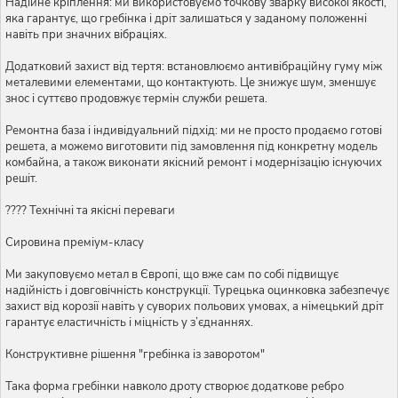
Надійне кріплення: ми використовуємо точкову зварку високої якості,
яка гарантує, що гребінка і дріт залишаться у заданому положенні
навіть при значних вібраціях.
Додатковий захист від тертя: встановлюємо антивібраційну гуму між
металевими елементами, що контактують. Це знижує шум, зменшує
знос і суттєво продовжує термін служби решета.
Ремонтна база і індивідуальний підхід: ми не просто продаємо готові
решета, а можемо виготовити під замовлення під конкретну модель
комбайна, а також виконати якісний ремонт і модернізацію існуючих
решіт.
???? Технічні та якісні переваги
Сировина преміум-класу
Ми закуповуємо метал в Європі, що вже сам по собі підвищує
надійність і довговічність конструкції. Турецька оцинковка забезпечує
захист від корозії навіть у суворих польових умовах, а німецький дріт
гарантує еластичність і міцність у з’єднаннях.
Конструктивне рішення "гребінка із заворотом"
Така форма гребінки навколо дроту створює додаткове ребро