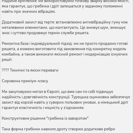
Надійне кріплення: ми використовуємо точкову зварку високої якості,
яка гарантує, що гребінка і дріт залишаться у заданому положенні
навіть при значних вібраціях.
Додатковий захист від тертя: встановлюємо антивібраційну гуму між
металевими елементами, що контактують. Це знижує шум, зменшує
знос і суттєво продовжує термін служби решета.
Ремонтна база і індивідуальний підхід: ми не просто продаємо готові
решета, а можемо виготовити під замовлення під конкретну модель
комбайна, а також виконати якісний ремонт і модернізацію існуючих
решіт.
???? Технічні та якісні переваги
Сировина преміум-класу
Ми закуповуємо метал в Європі, що вже сам по собі підвищує
надійність і довговічність конструкції. Турецька оцинковка забезпечує
захист від корозії навіть у суворих польових умовах, а німецький дріт
гарантує еластичність і міцність у з’єднаннях.
Конструктивне рішення "гребінка із заворотом"
Така форма гребінки навколо дроту створює додаткове ребро