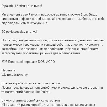
Гарантія 12 місяців на виріб
Ми впевнені у своїй якості: надаємо гарантію строком 1 рік. Якщо
виявляться дефекти виробництва або матеріалів — ми беремо на себе
відповідальність за їх усунення.
20 років досвіду в галузі
Протягом двох десятиліть ми відточували технології, вивчали реальні
польові умови і враховували тонкощі роботи зерноочисних систем на
комбайнах. Це дозволяє нам передбачати найгірші сценарії зносу і
застосовувати проактивні рішення для їх запобігання.
???? Додаткові переваги DOS-AGRO
Перевага
Що це дає клієнту
Власне виробництво з контролем якості
Повна прослідковуваність виробничого циклу, швидке виготовлення
та позитивний баланс ціна/якість
Використання європейських матеріалів
Мінімальний ризик корозії, вигинів, поломок в польових умовах