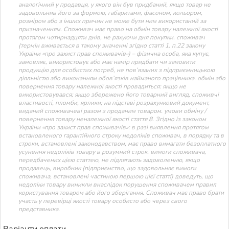
аналогічний у продавця, у якого він був придбаний, якщо товар не
задовольнив його за формою, габаритами, фасоном, кольором,
розміром або з інших причин не може бути ним використаний за
призначенням. Споживач має право на обмін товару належної якості
протягом чотирнадцяти днів, не рахуючи дня покупки. споживач
(термін вживається в такому значенні згідно статті 1. п.22 закону
України «про захист прав споживачів») – фізична особа, яка купує,
замовляє, використовує або має намір придбати чи замовити
продукцію для особистих потреб, не пов’язаних з підприємницькою
діяльністю або виконанням обов’язків найманого працівника. обмін або
повернення товару належної якості провадиться: якщо не
використовувався; якщо збережено його товарний вигляд, споживчі
властивості, пломби, ярлики; на підставі розрахунковий документ,
виданий споживачеві разом з проданим товаром. умови обміну /
повернення товару неналежної якості стаття 8. Згідно із законом
України «про захист прав споживачів»: в разі виявлення протягом
встановленого гарантійного строку недоліків споживач, в порядку та в
строки, встановлені законодавством, має право вимагати безоплатного
усунення недоліків товару в розумний строк. вимоги споживача,
передбачених цією статтею, не підлягають задоволенню, якщо
продавець, виробник (підприємство, що задовольняє вимоги
споживача, встановлені частиною першою цієї статті) доведуть, що
недоліки товару виникли внаслідок порушення споживачем правил
користування товаром або його зберігання. Споживач має право брати
участь у перевірці якості товару особисто або через свого
представника.
Варіанти оплати