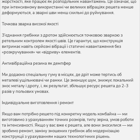
жорсткості, яке працює як розподільник навантажень. Це означає, що
при інтенсивному використанні чи великих вібраціях решета менше
деформуються, а зварні шви менш схильні до руйнування.
Точкова зварка високої якості
З’єднання гребінки з дротом здійснюється точковою зваркою з
ретельним контролем якості швів. Це гарантує, що конструкція
витримає навіть серйозні вібрації і статичні навантаження без
«розкручування» чи «відриву» елементів.
Антивібраційна резина як демпфер
Ми додаємо спеціальну гуму в місцях, де дріт може тертись об
металеві ущільнювачі чи рамки. Це зменшує шум, знижує локальний
знос металу і дроту, і, як результат, збільшує ресурс решета до 2-3
разів у польових умовах.
Індивідуальне виготовлення і ремонт
Якщо вам потрібно решето під конкретну модель комбайна — ми
виготовимо з урахуванням точних розмірів, типу зерна, умов роботи
та інтенсивності. Якщо у вас вже є решета, але вони зносилися — ми
зробимо ремонт, заміну зношених гребінок або модернізацію
конструкції з урахуванням наших технологічних рішень.