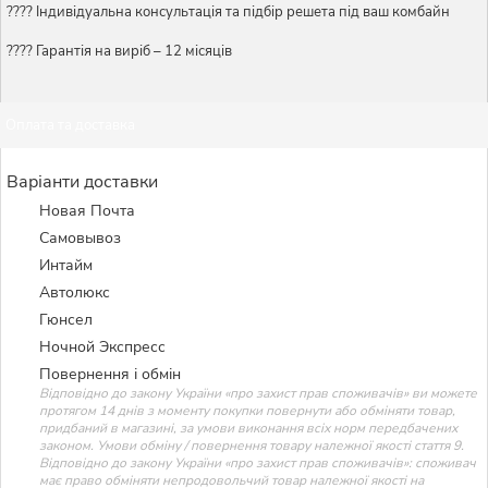
????️ Індивідуальна консультація та підбір решета під ваш комбайн
???? Гарантія на виріб – 12 місяців
Оплата та доставка
Варіанти доставки
Новая Почта
Самовывоз
Интайм
Автолюкс
Гюнсел
Ночной Экспресс
Повернення і обмін
Відповідно до закону України «про захист прав споживачів» ви можете
протягом 14 днів з моменту покупки повернути або обміняти товар,
придбаний в магазині, за умови виконання всіх норм передбачених
законом. Умови обміну / повернення товару належної якості стаття 9.
Відповідно до закону України «про захист прав споживачів»: споживач
має право обміняти непродовольчий товар належної якості на