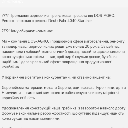
Опис товару
???? Преміальні зерноочисні регульовані решета від DOS-AGRO.
Ремонт верхнього решета Deutz Fahr 4040 Starliner.
???? Чому обирають саме нас
Ми – компанія DOS-AGRO, і працюємо в сфері виготовлення, ремонту
та модернізації зерноочисних решіт уже понад 20 років. За цей час
накопичили глибокий технологічний досвід, постійно вдосконалюючи
конструкцію і матеріали — так, щоб виріб служив довше, був більш
надійним і давав реальний ефект покращення продуктивності
комбайна.
У порівнянні з багатьма конкурентами, ми ставимо акцент на:
Європейські матеріали: метал з Європи, оцинковка з Туреччини, дріт з
Німеччини — саме такі компоненти забезпечують високу міцність і
корозійну стійкість.
Удосконалення конструкції: наша гребінка із заворотом навколо дроту
формує максимальне ребро жорсткості, що суттєво підвищує міцність
конструкції під навантаженнями.