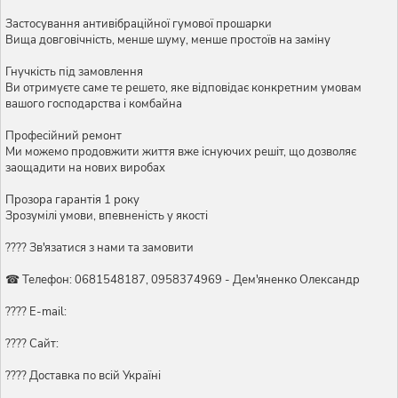
Застосування антивібраційної гумової прошарки
Вища довговічність, менше шуму, менше простоїв на заміну
Гнучкість під замовлення
Ви отримуєте саме те решето, яке відповідає конкретним умовам
вашого господарства і комбайна
Професійний ремонт
Ми можемо продовжити життя вже існуючих решіт, що дозволяє
заощадити на нових виробах
Прозора гарантія 1 року
Зрозумілі умови, впевненість у якості
???? Зв'язатися з нами та замовити
☎ Телефон: 0681548187, 0958374969 - Дем'яненко Олександр
???? E-mail:
???? Сайт:
???? Доставка по всій Україні