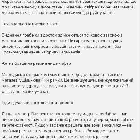
жорсткості, яке працює як розподільник навантажень. Це означає, що
при інтенсивному використанні чи великих вібраціях решета менше
деформуються, а зварні шви менш схильні до руйнування.
Точкова зварка високої якості
З’єднання гребінки з дротом здійснюється точковою зваркою з
ретельним контролем якості швів. Це гарантує, що конструкція
витримає навіть серйозні вібрації і статичні навантаження без
«розкручування» чи «відриву» елементів.
Антивібраційна резина як демпфер
Ми додаємо спеціальну гуму в місцях, де дріт може тертись об
металеві ущільнювачі чи рамки. Це зменшує шум, знижує локальний
знос металу і дроту, і, як результат, збільшує ресурс решета до 2-3
разів у польових умовах.
Індивідуальне виготовлення і ремонт
Якщо вам потрібно решето під конкретну модель комбайна — ми
виготовимо з урахуванням точних розмірів, типу зерна, умов роботи
та інтенсивності. Якщо у вас вже є решета, але вони зносилися — ми
зробимо ремонт, заміну зношених гребінок або модернізацію
конструкції з урахуванням наших технологічних рішень.