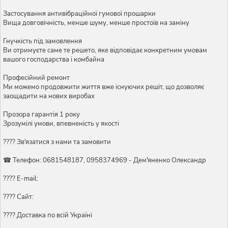
Застосування антивібраційної гумової прошарки
Вища довговічність, менше шуму, менше простоїв на заміну
Гнучкість під замовлення
Ви отримуєте саме те решето, яке відповідає конкретним умовам
вашого господарства і комбайна
Професійний ремонт
Ми можемо продовжити життя вже існуючих решіт, що дозволяє
заощадити на нових виробах
Прозора гарантія 1 року
Зрозумілі умови, впевненість у якості
???? Зв'язатися з нами та замовити
☎ Телефон: 0681548187, 0958374969 - Дем'яненко Олександр
???? E-mail:
???? Сайт:
???? Доставка по всій Україні