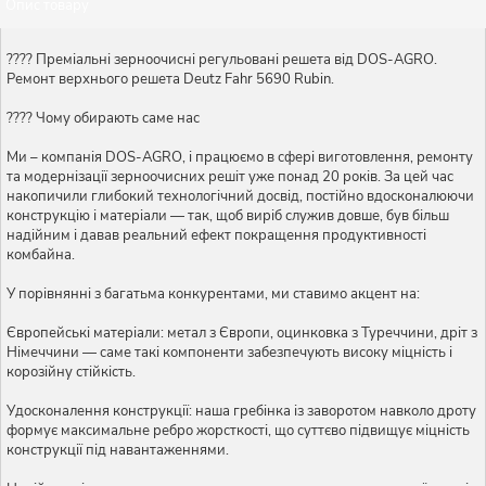
Опис товару
???? Преміальні зерноочисні регульовані решета від DOS-AGRO.
Ремонт верхнього решета Deutz Fahr 5690 Rubin.
???? Чому обирають саме нас
Ми – компанія DOS-AGRO, і працюємо в сфері виготовлення, ремонту
та модернізації зерноочисних решіт уже понад 20 років. За цей час
накопичили глибокий технологічний досвід, постійно вдосконалюючи
конструкцію і матеріали — так, щоб виріб служив довше, був більш
надійним і давав реальний ефект покращення продуктивності
комбайна.
У порівнянні з багатьма конкурентами, ми ставимо акцент на:
Європейські матеріали: метал з Європи, оцинковка з Туреччини, дріт з
Німеччини — саме такі компоненти забезпечують високу міцність і
корозійну стійкість.
Удосконалення конструкції: наша гребінка із заворотом навколо дроту
формує максимальне ребро жорсткості, що суттєво підвищує міцність
конструкції під навантаженнями.