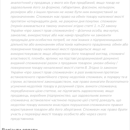
аналогічний у продавця, у якого він був придбаний, якщо товар не
задовольнив його за формою, габаритами, фасоном, кольором,
розміром або з інших причин не може бути ним використаний за
призначенням. Споживач має право на обмін товару належної якості
протягом чотирнадцяти днів, не рахуючи дня покупки. споживач
(термін вживається в такому значенні згідно статті 1. п.22 закону
України «про захист прав споживачів») – фізична особа, яка купує,
замовляє, використовує або має намір придбати чи замовити
продукцію для особистих потреб, не пов’язаних з підприємницькою
діяльністю або виконанням обов’язків найманого працівника. обмін або
повернення товару належної якості провадиться: якщо не
використовувався; якщо збережено його товарний вигляд, споживчі
властивості, пломби, ярлики; на підставі розрахунковий документ,
виданий споживачеві разом з проданим товаром. умови обміну /
повернення товару неналежної якості стаття 8. Згідно із законом
України «про захист прав споживачів»: в разі виявлення протягом
встановленого гарантійного строку недоліків споживач, в порядку та в
строки, встановлені законодавством, має право вимагати безоплатного
усунення недоліків товару в розумний строк. вимоги споживача,
передбачених цією статтею, не підлягають задоволенню, якщо
продавець, виробник (підприємство, що задовольняє вимоги
споживача, встановлені частиною першою цієї статті) доведуть, що
недоліки товару виникли внаслідок порушення споживачем правил
користування товаром або його зберігання. Споживач має право брати
участь у перевірці якості товару особисто або через свого
представника.
Варіанти оплати