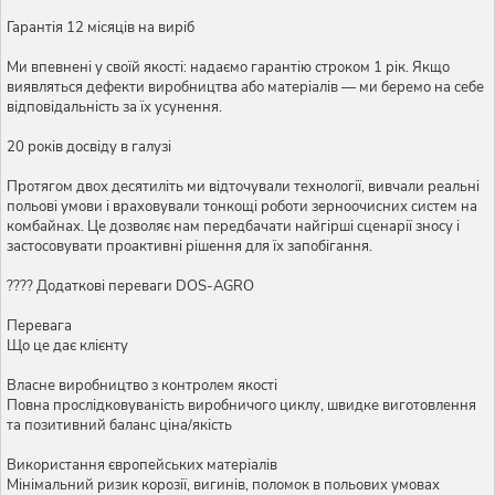
Гарантія 12 місяців на виріб
Ми впевнені у своїй якості: надаємо гарантію строком 1 рік. Якщо
виявляться дефекти виробництва або матеріалів — ми беремо на себе
відповідальність за їх усунення.
20 років досвіду в галузі
Протягом двох десятиліть ми відточували технології, вивчали реальні
польові умови і враховували тонкощі роботи зерноочисних систем на
комбайнах. Це дозволяє нам передбачати найгірші сценарії зносу і
застосовувати проактивні рішення для їх запобігання.
???? Додаткові переваги DOS-AGRO
Перевага
Що це дає клієнту
Власне виробництво з контролем якості
Повна прослідковуваність виробничого циклу, швидке виготовлення
та позитивний баланс ціна/якість
Використання європейських матеріалів
Мінімальний ризик корозії, вигинів, поломок в польових умовах