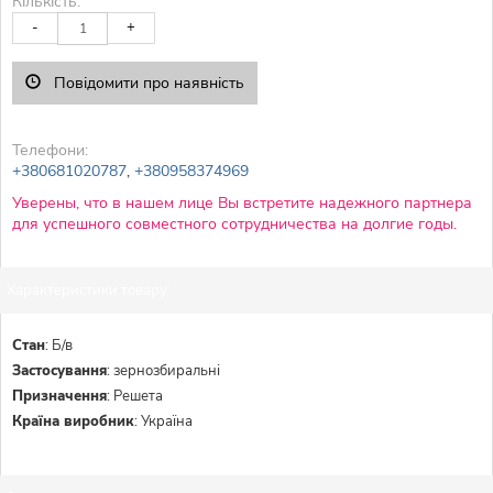
Кількість:
-
+
Повідомити про наявність
Телефони:
+380681020787
,
+380958374969
Уверены, что в нашем лице Вы встретите надежного партнера
для успешного совместного сотрудничества на долгие годы.
Характеристики товару:
Стан
:
Б/в
Застосування
:
зернозбиральні
Призначення
:
Решета
Країна виробник
:
Україна