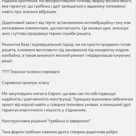
Надійне кріплення: ми використовуємо точкову зварку високої якості,
яка гарантує, що гребінка і дріт залишаться у заданому положенні
навіть при значних вібраціях.
Додатковий захист від тертя: встановлюємо антивібраційну гуму між
металевими елементами, що контактують. Це знижує шум, зменшує
знос і суттєво продовжує термін служби решета.
Ремонтна база і індивідуальний підхід: ми не просто продаємо готові
решета, а можемо виготовити під замовлення під конкретну модель
комбайна, а також виконати якісний ремонт і модернізацію існуючих
решіт.
???? Технічні та якісні переваги
Сировина преміум-класу
Ми закуповуємо метал в Європі, що вже сам по собі підвищує
надійність і довговічність конструкції. Турецька оцинковка забезпечує
захист від корозії навіть у суворих польових умовах, а німецький дріт
гарантує еластичність і міцність у з’єднаннях.
Конструктивне рішення "гребінка із заворотом"
Така форма гребінки навколо дроту створює додаткове ребро