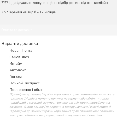
????️ Індивідуальна консультація та підбір решета під ваш комбайн
???? Гарантія на виріб – 12 місяців
Оплата та доставка
Варіанти доставки
Новая Почта
Самовывоз
Интайм
Автолюкс
Гюнсел
Ночной Экспресс
Повернення і обмін
Відповідно до закону України «про захист прав споживачів» ви можете
протягом 14 днів з моменту покупки повернути або обміняти товар,
придбаний в магазині, за умови виконання всіх норм передбачених
законом. Умови обміну / повернення товару належної якості стаття 9.
Відповідно до закону України «про захист прав споживачів»: споживач
має право обміняти непродовольчий товар належної якості на