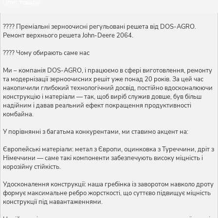
Опис товару
???? Преміальні зерноочисні регульовані решета від DOS-AGRO.
Ремонт верхнього решета John-Deere 2064.
???? Чому обирають саме нас
Ми – компанія DOS-AGRO, і працюємо в сфері виготовлення, ремонту
та модернізації зерноочисних решіт уже понад 20 років. За цей час
накопичили глибокий технологічний досвід, постійно вдосконалюючи
конструкцію і матеріали — так, щоб виріб служив довше, був більш
надійним і давав реальний ефект покращення продуктивності
комбайна.
У порівнянні з багатьма конкурентами, ми ставимо акцент на:
Європейські матеріали: метал з Європи, оцинковка з Туреччини, дріт з
Німеччини — саме такі компоненти забезпечують високу міцність і
корозійну стійкість.
Удосконалення конструкції: наша гребінка із заворотом навколо дроту
формує максимальне ребро жорсткості, що суттєво підвищує міцність
конструкції під навантаженнями.