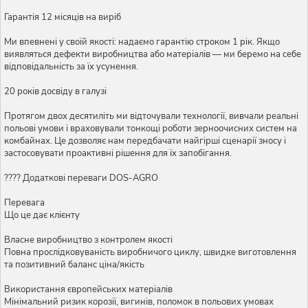
Гарантія 12 місяців на виріб
Ми впевнені у своїй якості: надаємо гарантію строком 1 рік. Якщо
виявляться дефекти виробництва або матеріалів — ми беремо на себе
відповідальність за їх усунення.
20 років досвіду в галузі
Протягом двох десятиліть ми відточували технології, вивчали реальні
польові умови і враховували тонкощі роботи зерноочисних систем на
комбайнах. Це дозволяє нам передбачати найгірші сценарії зносу і
застосовувати проактивні рішення для їх запобігання.
???? Додаткові переваги DOS-AGRO
Перевага
Що це дає клієнту
Власне виробництво з контролем якості
Повна прослідковуваність виробничого циклу, швидке виготовлення
та позитивний баланс ціна/якість
Використання європейських матеріалів
Мінімальний ризик корозії, вигинів, поломок в польових умовах