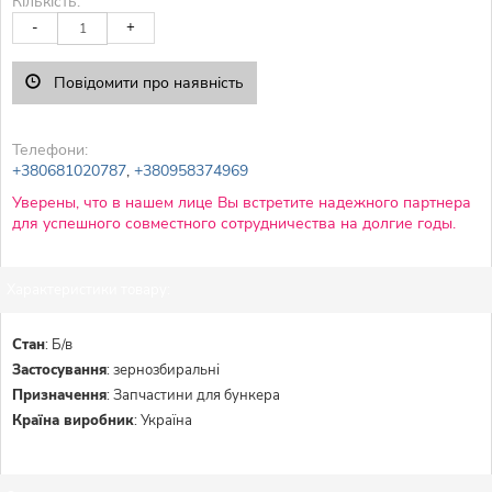
Кількість:
-
+
Повідомити про наявність
Телефони:
+380681020787
,
+380958374969
Уверены, что в нашем лице Вы встретите надежного партнера
для успешного совместного сотрудничества на долгие годы.
Характеристики товару:
Стан
:
Б/в
Застосування
:
зернозбиральні
Призначення
:
Запчастини для бункера
Країна виробник
:
Україна