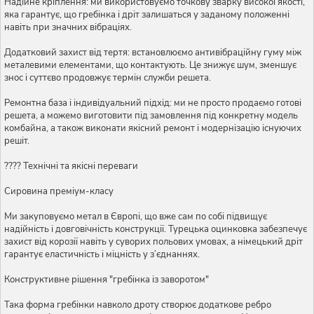
Надійне кріплення: ми використовуємо точкову зварку високої якості,
яка гарантує, що гребінка і дріт залишаться у заданому положенні
навіть при значних вібраціях.
Додатковий захист від тертя: встановлюємо антивібраційну гуму між
металевими елементами, що контактують. Це знижує шум, зменшує
знос і суттєво продовжує термін служби решета.
Ремонтна база і індивідуальний підхід: ми не просто продаємо готові
решета, а можемо виготовити під замовлення під конкретну модель
комбайна, а також виконати якісний ремонт і модернізацію існуючих
решіт.
???? Технічні та якісні переваги
Сировина преміум-класу
Ми закуповуємо метал в Європі, що вже сам по собі підвищує
надійність і довговічність конструкції. Турецька оцинковка забезпечує
захист від корозії навіть у суворих польових умовах, а німецький дріт
гарантує еластичність і міцність у з’єднаннях.
Конструктивне рішення "гребінка із заворотом"
Така форма гребінки навколо дроту створює додаткове ребро