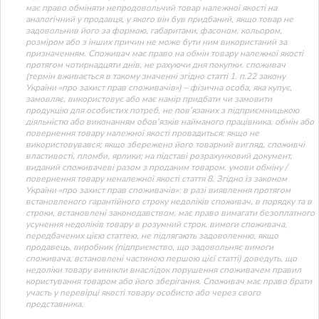
має право обміняти непродовольчий товар належної якості на
аналогічний у продавця, у якого він був придбаний, якщо товар не
задовольнив його за формою, габаритами, фасоном, кольором,
розміром або з інших причин не може бути ним використаний за
призначенням. Споживач має право на обмін товару належної якості
протягом чотирнадцяти днів, не рахуючи дня покупки. споживач
(термін вживається в такому значенні згідно статті 1. п.22 закону
України «про захист прав споживачів») – фізична особа, яка купує,
замовляє, використовує або має намір придбати чи замовити
продукцію для особистих потреб, не пов’язаних з підприємницькою
діяльністю або виконанням обов’язків найманого працівника. обмін або
повернення товару належної якості провадиться: якщо не
використовувався; якщо збережено його товарний вигляд, споживчі
властивості, пломби, ярлики; на підставі розрахунковий документ,
виданий споживачеві разом з проданим товаром. умови обміну /
повернення товару неналежної якості стаття 8. Згідно із законом
України «про захист прав споживачів»: в разі виявлення протягом
встановленого гарантійного строку недоліків споживач, в порядку та в
строки, встановлені законодавством, має право вимагати безоплатного
усунення недоліків товару в розумний строк. вимоги споживача,
передбачених цією статтею, не підлягають задоволенню, якщо
продавець, виробник (підприємство, що задовольняє вимоги
споживача, встановлені частиною першою цієї статті) доведуть, що
недоліки товару виникли внаслідок порушення споживачем правил
користування товаром або його зберігання. Споживач має право брати
участь у перевірці якості товару особисто або через свого
представника.