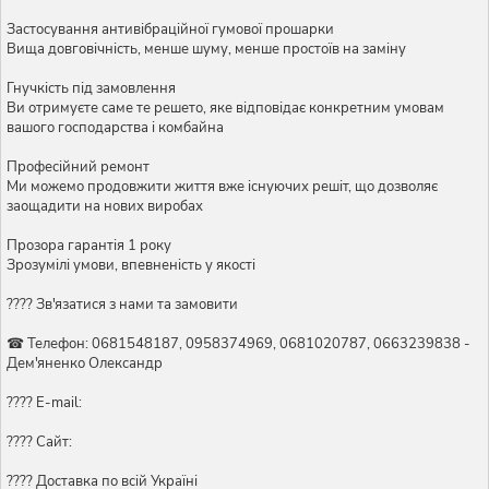
Застосування антивібраційної гумової прошарки
Вища довговічність, менше шуму, менше простоїв на заміну
Гнучкість під замовлення
Ви отримуєте саме те решето, яке відповідає конкретним умовам
вашого господарства і комбайна
Професійний ремонт
Ми можемо продовжити життя вже існуючих решіт, що дозволяє
заощадити на нових виробах
Прозора гарантія 1 року
Зрозумілі умови, впевненість у якості
???? Зв'язатися з нами та замовити
☎ Телефон: 0681548187, 0958374969, 0681020787, 0663239838 -
Дем'яненко Олександр
???? E-mail:
???? Сайт:
???? Доставка по всій Україні