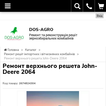
Вхід
DOS-AGRO
Ремонт та реконструкція решіт
зернозбиральних комбайнів
Головна
>
Каталог
>
Ремонт решіт імпортних і вітчизняних комбайнів
>
Ремонт верхнього решета John-Deere 2064
Ремонт верхнього решета John-
Deere 2064
Код товару:
2674824304