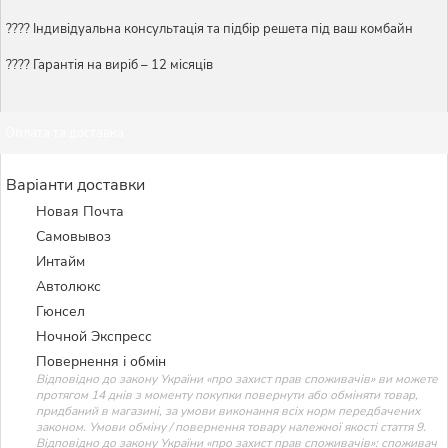
????️ Індивідуальна консультація та підбір решета під ваш комбайн
???? Гарантія на виріб – 12 місяців
Оплата та доставка
Варіанти доставки
Новая Почта
Самовывоз
Интайм
Автолюкс
Гюнсел
Ночной Экспресс
Повернення і обмін
Відповідно до закону України «про захист прав споживачів» ви можете
протягом 14 днів з моменту покупки повернути або обміняти товар,
придбаний в магазині, за умови виконання всіх норм передбачених
законом. Умови обміну / повернення товару належної якості стаття 9.
Відповідно до закону України «про захист прав споживачів»: споживач