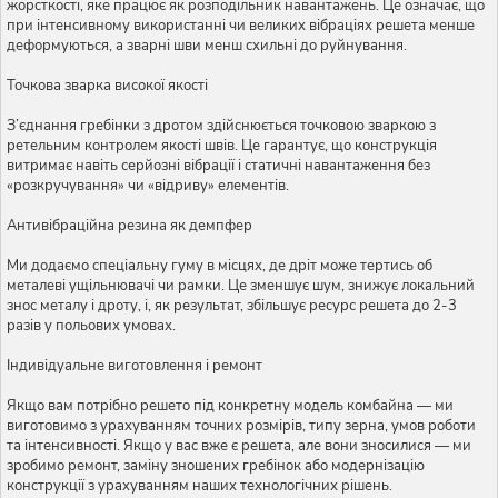
жорсткості, яке працює як розподільник навантажень. Це означає, що
при інтенсивному використанні чи великих вібраціях решета менше
деформуються, а зварні шви менш схильні до руйнування.
Точкова зварка високої якості
З’єднання гребінки з дротом здійснюється точковою зваркою з
ретельним контролем якості швів. Це гарантує, що конструкція
витримає навіть серйозні вібрації і статичні навантаження без
«розкручування» чи «відриву» елементів.
Антивібраційна резина як демпфер
Ми додаємо спеціальну гуму в місцях, де дріт може тертись об
металеві ущільнювачі чи рамки. Це зменшує шум, знижує локальний
знос металу і дроту, і, як результат, збільшує ресурс решета до 2-3
разів у польових умовах.
Індивідуальне виготовлення і ремонт
Якщо вам потрібно решето під конкретну модель комбайна — ми
виготовимо з урахуванням точних розмірів, типу зерна, умов роботи
та інтенсивності. Якщо у вас вже є решета, але вони зносилися — ми
зробимо ремонт, заміну зношених гребінок або модернізацію
конструкції з урахуванням наших технологічних рішень.