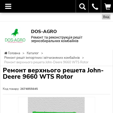
Вхід
DOS-AGRO
Ремонт та реконструкція решіт
зернозбиральних комбайнів
Головна
>
Каталог
>
Ремонт решіт імпортних і вітчизняних комбайнів
>
Ремонт верхнього решета John-Deere 9660 WTS Rotor
Ремонт верхнього решета John-
Deere 9660 WTS Rotor
Код товару:
2674855645