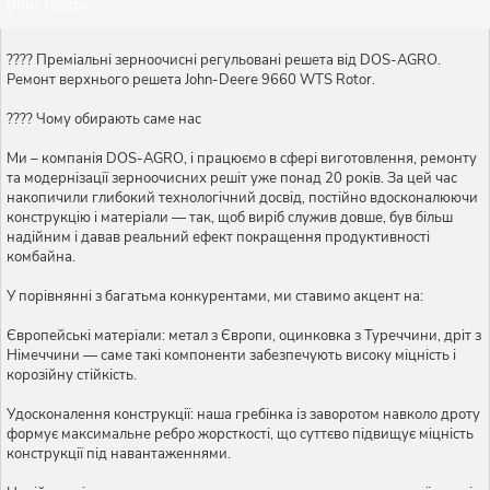
Опис товару
???? Преміальні зерноочисні регульовані решета від DOS-AGRO.
Ремонт верхнього решета John-Deere 9660 WTS Rotor.
???? Чому обирають саме нас
Ми – компанія DOS-AGRO, і працюємо в сфері виготовлення, ремонту
та модернізації зерноочисних решіт уже понад 20 років. За цей час
накопичили глибокий технологічний досвід, постійно вдосконалюючи
конструкцію і матеріали — так, щоб виріб служив довше, був більш
надійним і давав реальний ефект покращення продуктивності
комбайна.
У порівнянні з багатьма конкурентами, ми ставимо акцент на:
Європейські матеріали: метал з Європи, оцинковка з Туреччини, дріт з
Німеччини — саме такі компоненти забезпечують високу міцність і
корозійну стійкість.
Удосконалення конструкції: наша гребінка із заворотом навколо дроту
формує максимальне ребро жорсткості, що суттєво підвищує міцність
конструкції під навантаженнями.