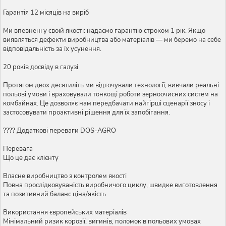
Гарантія 12 місяців на виріб
Ми впевнені у своїй якості: надаємо гарантію строком 1 рік. Якщо
виявляться дефекти виробництва або матеріалів — ми беремо на себе
відповідальність за їх усунення.
20 років досвіду в галузі
Протягом двох десятиліть ми відточували технології, вивчали реальні
польові умови і враховували тонкощі роботи зерноочисних систем на
комбайнах. Це дозволяє нам передбачати найгірші сценарії зносу і
застосовувати проактивні рішення для їх запобігання.
???? Додаткові переваги DOS-AGRO
Перевага
Що це дає клієнту
Власне виробництво з контролем якості
Повна прослідковуваність виробничого циклу, швидке виготовлення
та позитивний баланс ціна/якість
Використання європейських матеріалів
Мінімальний ризик корозії, вигинів, поломок в польових умовах