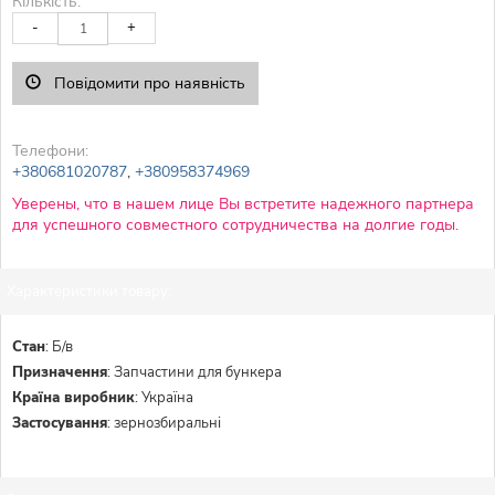
Кількість:
-
+
Повідомити про наявність
Телефони:
+380681020787
,
+380958374969
Уверены, что в нашем лице Вы встретите надежного партнера
для успешного совместного сотрудничества на долгие годы.
Характеристики товару:
Стан
:
Б/в
Призначення
:
Запчастини для бункера
Країна виробник
:
Україна
Застосування
:
зернозбиральні