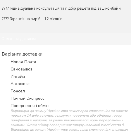
????️ Індивідуальна консультація та підбір решета під ваш комбайн
???? Гарантія на виріб – 12 місяців
Оплата та доставка
Варіанти доставки
Новая Почта
Самовывоз
Интайм
Автолюкс
Гюнсел
Ночной Экспресс
Повернення і обмін
Відповідно до закону України «про захист прав споживачів» ви можете
протягом 14 днів з моменту покупки повернути або обміняти товар,
придбаний в магазині, за умови виконання всіх норм передбачених
законом. Умови обміну / повернення товару належної якості стаття 9.
Відповідно до закону України «про захист прав споживачів»: споживач