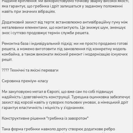
Надійне кріплення: ми використовуємо точкову зварку високої якості,
яка гарантує, що гребінка і дріт залишаться у заданому положенні
навіть при значних вібраціях.
Додатковий захист від тертя: встановлюємо антивібраційну гуму між
металевими елементами, що контактують. Це знижує шум, зменшує
знос і суттєво продовжує термін служби решета.
Ремонтна база і індивідуальний підхід: ми не просто продаємо готові
решета, а можемо виготовити під замовлення під конкретну модель
комбайна, а також виконати якісний ремонт і модернізацію існуючих
решіт.
???? Технічні та якісні переваги
Сировина преміум-класу
Ми закуповуємо метал в Європі, що вже сам по собі підвищує
надійність і довговічність конструкції. Турецька оцинковка забезпечує
захист від корозії навіть у суворих польових умовах, а німецький дріт
гарантує еластичність і міцність у з’єднаннях.
Конструктивне рішення "гребінка із заворотом"
Така форма гребінки навколо дроту створює додаткове ребро