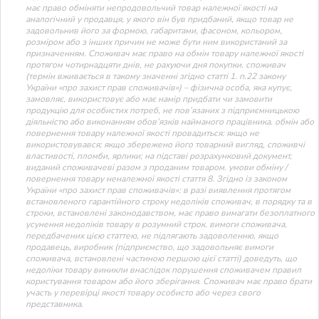
має право обміняти непродовольчий товар належної якості на
аналогічний у продавця, у якого він був придбаний, якщо товар не
задовольнив його за формою, габаритами, фасоном, кольором,
розміром або з інших причин не може бути ним використаний за
призначенням. Споживач має право на обмін товару належної якості
протягом чотирнадцяти днів, не рахуючи дня покупки. споживач
(термін вживається в такому значенні згідно статті 1. п.22 закону
України «про захист прав споживачів») – фізична особа, яка купує,
замовляє, використовує або має намір придбати чи замовити
продукцію для особистих потреб, не пов’язаних з підприємницькою
діяльністю або виконанням обов’язків найманого працівника. обмін або
повернення товару належної якості провадиться: якщо не
використовувався; якщо збережено його товарний вигляд, споживчі
властивості, пломби, ярлики; на підставі розрахунковий документ,
виданий споживачеві разом з проданим товаром. умови обміну /
повернення товару неналежної якості стаття 8. Згідно із законом
України «про захист прав споживачів»: в разі виявлення протягом
встановленого гарантійного строку недоліків споживач, в порядку та в
строки, встановлені законодавством, має право вимагати безоплатного
усунення недоліків товару в розумний строк. вимоги споживача,
передбачених цією статтею, не підлягають задоволенню, якщо
продавець, виробник (підприємство, що задовольняє вимоги
споживача, встановлені частиною першою цієї статті) доведуть, що
недоліки товару виникли внаслідок порушення споживачем правил
користування товаром або його зберігання. Споживач має право брати
участь у перевірці якості товару особисто або через свого
представника.