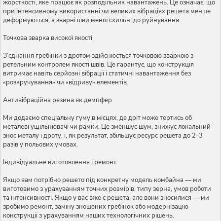
жорсткості, яке працює як розподільник навантажень. Це означає, що
при інтенсивному використанні чи великих вібраціях решета менше
деформуються, а зварні шви менш схильні до руйнування.
Точкова зварка високої якості
З’єднання гребінки з дротом здійснюється точковою зваркою з
ретельним контролем якості швів. Це гарантує, що конструкція
витримає навіть серйозні вібрації і статичні навантаження без
«розкручування» чи «відриву» елементів.
Антивібраційна резина як демпфер
Ми додаємо спеціальну гуму в місцях, де дріт може тертись об
металеві ущільнювачі чи рамки. Це зменшує шум, знижує локальний
знос металу і дроту, і, як результат, збільшує ресурс решета до 2-3
разів у польових умовах.
Індивідуальне виготовлення і ремонт
Якщо вам потрібно решето під конкретну модель комбайна — ми
виготовимо з урахуванням точних розмірів, типу зерна, умов роботи
та інтенсивності. Якщо у вас вже є решета, але вони зносилися — ми
зробимо ремонт, заміну зношених гребінок або модернізацію
конструкції з урахуванням наших технологічних рішень.