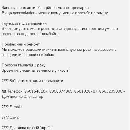
Застосування антивібраційної гумової прошарки
Вища довговічність, менше шуму, менше простоїв на заміну
Гнучкість під замовлення
Ви отримуєте саме те решето, яке відповідає конкретним умовам
вашого господарства і комбайна
Професійний ремонт
Ми можемо продовжити життя вже існуючих решіт, що дозволяє
заощадити на нових виробах
Прозора гарантія 1 року
Зрозумілі умови, впевненість у якості
???? Зв'язатися з нами та замовити
☎ Телефон: 0681548187, 0958374969, 0681020787, 0663239838 -
Дем'яненко Олександр
???? E-mail:
???? Сайт:
???? Доставка по всій Україні