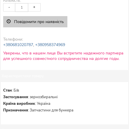
Кількість:
-
+
Повідомити про наявність
Телефони:
+380681020787
,
+380958374969
Уверены, что в нашем лице Вы встретите надежного партнера
для успешного совместного сотрудничества на долгие годы.
Характеристики товару:
Стан
:
Б/в
Застосування
:
зернозбиральні
Країна виробник
:
Україна
Призначення
:
Запчастини для бункера