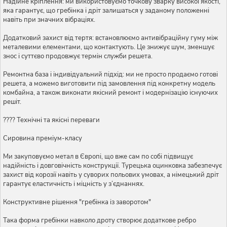
Надійне кріплення: ми використовуємо точкову зварку високої якості,
яка гарантує, що гребінка і дріт залишаться у заданому положенні
навіть при значних вібраціях.
Додатковий захист від тертя: встановлюємо антивібраційну гуму між
металевими елементами, що контактують. Це знижує шум, зменшує
знос і суттєво продовжує термін служби решета.
Ремонтна база і індивідуальний підхід: ми не просто продаємо готові
решета, а можемо виготовити під замовлення під конкретну модель
комбайна, а також виконати якісний ремонт і модернізацію існуючих
решіт.
???? Технічні та якісні переваги
Сировина преміум-класу
Ми закуповуємо метал в Європі, що вже сам по собі підвищує
надійність і довговічність конструкції. Турецька оцинковка забезпечує
захист від корозії навіть у суворих польових умовах, а німецький дріт
гарантує еластичність і міцність у з’єднаннях.
Конструктивне рішення "гребінка із заворотом"
Така форма гребінки навколо дроту створює додаткове ребро