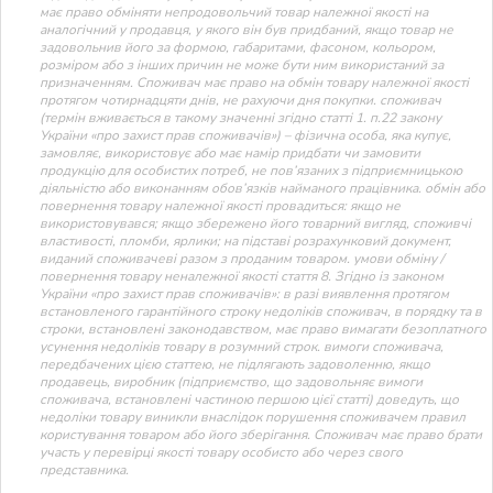
має право обміняти непродовольчий товар належної якості на
аналогічний у продавця, у якого він був придбаний, якщо товар не
задовольнив його за формою, габаритами, фасоном, кольором,
розміром або з інших причин не може бути ним використаний за
призначенням. Споживач має право на обмін товару належної якості
протягом чотирнадцяти днів, не рахуючи дня покупки. споживач
(термін вживається в такому значенні згідно статті 1. п.22 закону
України «про захист прав споживачів») – фізична особа, яка купує,
замовляє, використовує або має намір придбати чи замовити
продукцію для особистих потреб, не пов’язаних з підприємницькою
діяльністю або виконанням обов’язків найманого працівника. обмін або
повернення товару належної якості провадиться: якщо не
використовувався; якщо збережено його товарний вигляд, споживчі
властивості, пломби, ярлики; на підставі розрахунковий документ,
виданий споживачеві разом з проданим товаром. умови обміну /
повернення товару неналежної якості стаття 8. Згідно із законом
України «про захист прав споживачів»: в разі виявлення протягом
встановленого гарантійного строку недоліків споживач, в порядку та в
строки, встановлені законодавством, має право вимагати безоплатного
усунення недоліків товару в розумний строк. вимоги споживача,
передбачених цією статтею, не підлягають задоволенню, якщо
продавець, виробник (підприємство, що задовольняє вимоги
споживача, встановлені частиною першою цієї статті) доведуть, що
недоліки товару виникли внаслідок порушення споживачем правил
користування товаром або його зберігання. Споживач має право брати
участь у перевірці якості товару особисто або через свого
представника.