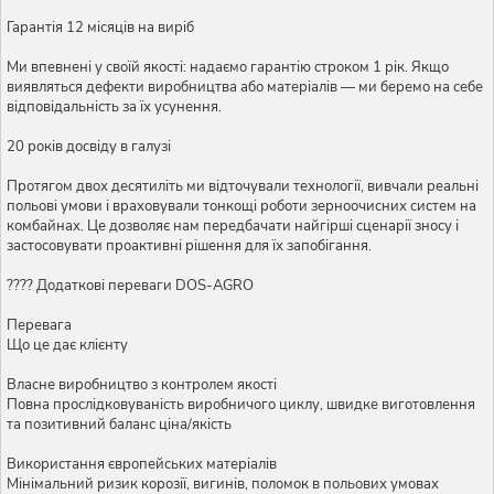
Гарантія 12 місяців на виріб
Ми впевнені у своїй якості: надаємо гарантію строком 1 рік. Якщо
виявляться дефекти виробництва або матеріалів — ми беремо на себе
відповідальність за їх усунення.
20 років досвіду в галузі
Протягом двох десятиліть ми відточували технології, вивчали реальні
польові умови і враховували тонкощі роботи зерноочисних систем на
комбайнах. Це дозволяє нам передбачати найгірші сценарії зносу і
застосовувати проактивні рішення для їх запобігання.
???? Додаткові переваги DOS-AGRO
Перевага
Що це дає клієнту
Власне виробництво з контролем якості
Повна прослідковуваність виробничого циклу, швидке виготовлення
та позитивний баланс ціна/якість
Використання європейських матеріалів
Мінімальний ризик корозії, вигинів, поломок в польових умовах