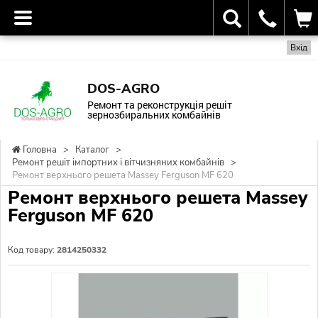
Вхід
DOS-AGRO
Ремонт та реконструкція решіт
зернозбиральних комбайнів
Головна
>
Каталог
>
Ремонт решіт імпортних і вітчизняних комбайнів
>
Ремонт верхнього решета Massey Ferguson MF 620
Ремонт верхнього решета Massey
Ferguson MF 620
Код товару:
2814250332