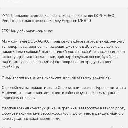
Опис товару
???? Преміальні зерноочисні регульовані решета від DOS-AGRO.
Ремонт верхнього решета Massey Ferguson MF 620.
???? Чому обирають саме нас
Ми – компанія DOS-AGRO, і працюємо в сфері виготовлення, ремонту
та модернізації зерноочисних решіт уже понад 20 років. За цей час
накопичили глибокий технологічний досвід, постійно вдосконалюючи
конструкцію і матеріали — так, щоб виріб служив довше, був більш
надійним і давав реальний ефект покращення продуктивності
комбайна.
У порівнянні з багатьма конкурентами, ми ставимо акцент на:
Європейські матеріали: метал з Європи, оцинковка з Туреччини, дріт з
Німеччини — саме такі компоненти забезпечують високу міцність і
корозійну стійкість.
Удосконалення конструкції: наша гребінка із заворотом навколо дроту
формує максимальне ребро жорсткості, що суттєво підвищує міцність
конструкції під навантаженнями.