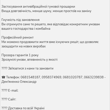
Застосування антивібраційної гумової прошарки
Вища довговічність, менше шуму, менше простоїв на заміну
Гнучкість під замовлення
Ви отримуєте саме те решето, яке відповідає конкретним умовам
вашого господарства і комбайна
Професійний ремонт
Ми можемо продовжити життя вже існуючих решіт, що дозволяє
заощадити на нових виробах
Прозора гарантія 1 року
Зрозумілі умови, впевненість у якості
???? Зв'язатися з нами та замовити
☎ Телефон: 0681548187, 0958374969, 0681020787, 0663239838 -
Дем'яненко Олександр
???? E-mail:
???? Сайт:
???? Доставка по всій Україні