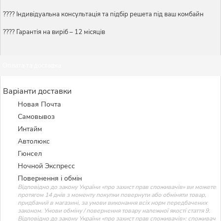
????️ Індивідуальна консультація та підбір решета під ваш комбайн
???? Гарантія на виріб – 12 місяців
Оплата та доставка
Варіанти доставки
Новая Почта
Самовывоз
Интайм
Автолюкс
Гюнсел
Ночной Экспресс
Повернення і обмін
Відповідно до закону України «про захист прав споживачів» ви можете
протягом 14 днів з моменту покупки повернути або обміняти товар,
придбаний в магазині, за умови виконання всіх норм передбачених
законом. Умови обміну / повернення товару належної якості стаття 9.
Відповідно до закону України «про захист прав споживачів»: споживач