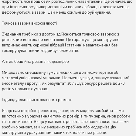
жорсткості, яке працює як розподільник навантажень. Це означає, що
при інтенсивному використанні чи великих вібраціях решета менше
деформуються, а зварні шви менш схильні до руйнування.
Точкова зварка високої якості
З’єднання гребінки з дротом здійснюється точковою зваркою з
ретельним контролем якості швів. Це гарантує, що конструкція
витримає навіть серйозні вібрації і статичні навантаження без
«розкручування» чи «відриву» елементів.
Антивібраційна резина як демпфер
Ми додаємо спеціальну гуму в місцях, де дріт може тертись об
металеві ущільнювачі чи рамки. Це зменшує шум, знижує локальний
знос металу і дроту, і, як результат, збільшує ресурс решета до 2-3
разів у польових умовах.
Індивідуальне виготовлення і ремонт
Якщо вам потрібно решето під конкретну модель комбайна — ми
виготовимо з урахуванням точних розмірів, типу зерна, умов роботи
та інтенсивності. Якщо у вас вже є решета, але вони зносилися — ми
зробимо ремонт, заміну зношених гребінок або модернізацію
конструкції з урахуванням наших технологічних рішень.