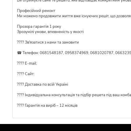
Ви отримуєте саме те решето, яке відповідає конкретним умов
Професійний ремонт
Ми можемо продовжити життя вже існуючих решіт, що дозволя
Прозора гарантія 1 року
Зрозумілі умови, впевненість у якості
???? Зв'язатися з нами та замовити
☎ Телефон: 0681548187, 0958374969, 0681020787, 0663239
???? E-mail:
???? Сайт:
???? Доставка по всій Україні
????️ Індивідуальна консультація та підбір решета під ваш комб
???? Гарантія на виріб – 12 місяців