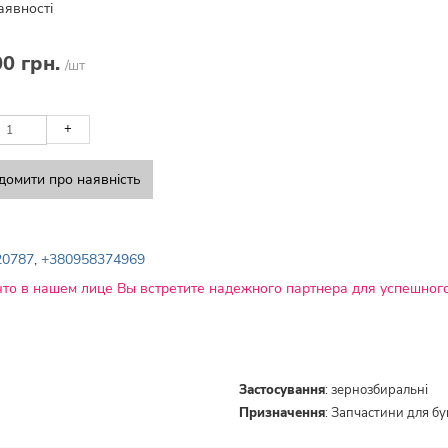
аявності
00 грн.
/шт
+
домити про наявність
20787
,
+380958374969
что в нашем лице Вы встретите надежного партнера для успешного
Застосування
:
зернозбиральні
Призначення
:
Запчастини для б