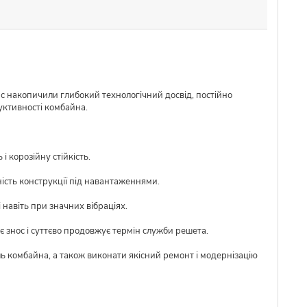
ас накопичили глибокий технологічний досвід, постійно
уктивності комбайна.
 корозійну стійкість.
ість конструкції під навантаженнями.
 навіть при значних вібраціях.
 знос і суттєво продовжує термін служби решета.
ль комбайна, а також виконати якісний ремонт і модернізацію