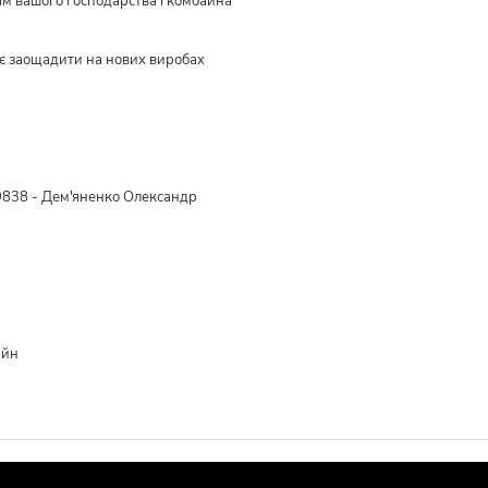
ам вашого господарства і комбайна
є заощадити на нових виробах
838 - Дем'яненко Олександр
айн