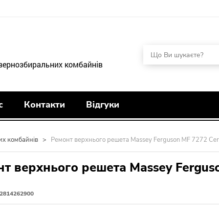
 зернозбиральних комбайнів
с
Контакти
Відгуки
их комбайнів
>
Ремонт верхнього решета Massey Ferguson MF 7272 Ce
т верхнього решета Massey Fergus
2814262900