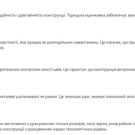
ійність і довговічність конструкції. Турецька оцинковка забезпечує захи
орсткості, яке працює як розподільник навантажень. Це означає, що пр
ня.
етельним контролем якості швів. Це гарантує, що конструкція витримає н
металеві ущільнювачі чи рамки. Це зменшує шум, знижує локальний знос ме
виготовимо з урахуванням точних розмірів, типу зерна, умов роботи та
ю конструкції з урахуванням наших технологічних рішень.