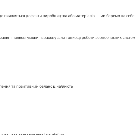
кщо виявляться дефекти виробництва або матеріалів — ми беремо на себе в
реальні польові умови і враховували тонкощі роботи зерноочисних систе
ення та позитивний баланс ціна/якість
х