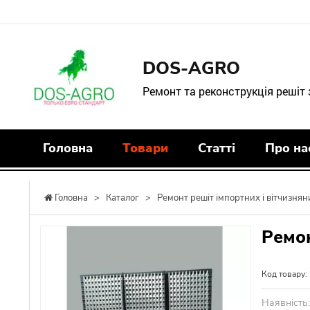
DOS-AGRO
Ремонт та реконструкція решіт
Головна
Товари
Статті
Про на
Головна
>
Каталог
>
Ремонт решіт імпортних і вітчизнян
Ремон
Код товару:
Наявність: