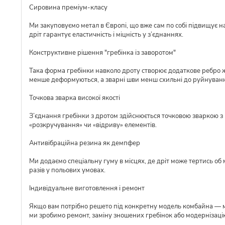
Сировина преміум-класу
Ми закуповуємо метал в Європі, що вже сам по собі підвищує над
дріт гарантує еластичність і міцність у з’єднаннях.
Конструктивне рішення "гребінка із заворотом"
Така форма гребінки навколо дроту створює додаткове ребро ж
менше деформуються, а зварні шви менш схильні до руйнуван
Точкова зварка високої якості
З’єднання гребінки з дротом здійснюється точковою зваркою з р
«розкручування» чи «відриву» елементів.
Антивібраційна резина як демпфер
Ми додаємо спеціальну гуму в місцях, де дріт може тертись об 
разів у польових умовах.
Індивідуальне виготовлення і ремонт
Якщо вам потрібно решето під конкретну модель комбайна — ми 
ми зробимо ремонт, заміну зношених гребінок або модернізаці