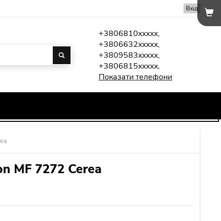
Вхід
+3806810xxxxx,
+3806632xxxxx,
+3809583xxxxx,
+3806815xxxxx,
Показати телефони
rea
on MF 7272 Cerea