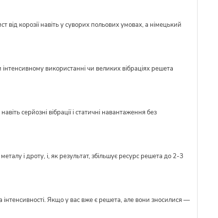
ст від корозії навіть у суворих польових умовах, а німецький
и інтенсивному використанні чи великих вібраціях решета
авіть серйозні вібрації і статичні навантаження без
талу і дроту, і, як результат, збільшує ресурс решета до 2-3
 інтенсивності. Якщо у вас вже є решета, але вони зносилися —