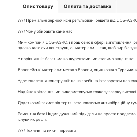
Опис товару
Оплата та доставка
???? Преміальні зерноочисні регульовані решета від DOS-AGR
???? Чому обирають саме нас
Ми – компанія DOS-AGRO, і працюємо в сфері виготовлення, ре
вдосконалюючи конструкцію і матеріали — так, щоб виріб слу
У порівнянні з багатьма конкурентами, ми ставимо акцент на:
Європейські матеріали: метал з Європи, оцинковка з Туреччини,
Удосконалення конструкції: наша гребінка із заворотом навкол
Надійне кріплення: ми використовуємо точкову зварку високої я
Додатковий захист від тертя: встановлюємо антивібраційну гу
Ремонтна база і індивідуальний підхід: ми не просто продаємо
існуючих решіт.
???? Технічні та якісні переваги