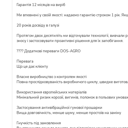
Гарантія 12 місяців на виріб
Ми впевнені у своїй якості: надаємо гарантію строком 1 рік. Я
20 років досвіду в галузі
Протягом двох десятиліть ми відточували технології, вивчали 
зносу і застосовувати проактивні рішення для їх запобігання.
???? Додаткові переваги DOS-AGRO
Перевага
Що це дає клієнту
Власне виробництво з контролем якості
Повна прослідковуваність виробничого циклу, швидке виготовл
Використання європейських матеріалів
Мінімальний ризик корозії, вигинів, поломок в польових умова
Застосування антивібраційної гумової прошарки
Вища довговічність, менше шуму, менше простоїв на заміну
Гнучкість під замовлення