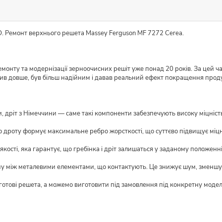
O. Ремонт верхнього решета Massey Ferguson MF 7272 Cerea.
монту та модернізації зерноочисних решіт уже понад 20 років. За цей ч
жив довше, був більш надійним і давав реальний ефект покращення прод
 дріт з Німеччини — саме такі компоненти забезпечують високу міцність і
о дроту формує максимальне ребро жорсткості, що суттєво підвищує міцн
кості, яка гарантує, що гребінка і дріт залишаться у заданому положенні
му між металевими елементами, що контактують. Це знижує шум, зменшує
 готові решета, а можемо виготовити під замовлення під конкретну моде