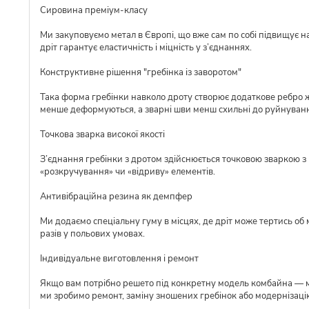
Сировина преміум-класу
Ми закуповуємо метал в Європі, що вже сам по собі підвищує над
дріт гарантує еластичність і міцність у з’єднаннях.
Конструктивне рішення "гребінка із заворотом"
Така форма гребінки навколо дроту створює додаткове ребро ж
менше деформуються, а зварні шви менш схильні до руйнуван
Точкова зварка високої якості
З’єднання гребінки з дротом здійснюється точковою зваркою з р
«розкручування» чи «відриву» елементів.
Антивібраційна резина як демпфер
Ми додаємо спеціальну гуму в місцях, де дріт може тертись об 
разів у польових умовах.
Індивідуальне виготовлення і ремонт
Якщо вам потрібно решето під конкретну модель комбайна — ми 
ми зробимо ремонт, заміну зношених гребінок або модернізаці