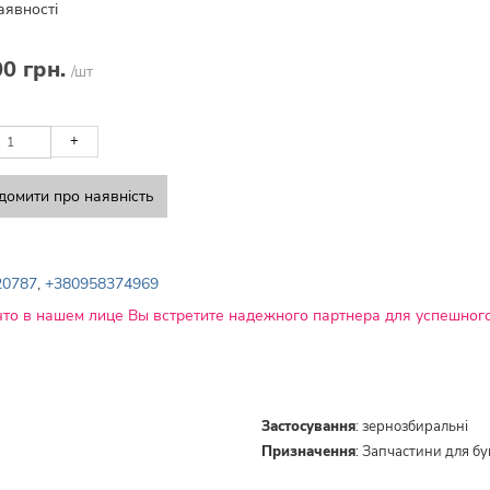
аявності
00 грн.
/шт
+
домити про наявність
20787
,
+380958374969
что в нашем лице Вы встретите надежного партнера для успешного
Застосування
:
зернозбиральні
Призначення
:
Запчастини для б