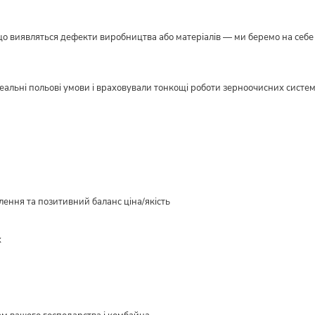
кщо виявляться дефекти виробництва або матеріалів — ми беремо на себе в
реальні польові умови і враховували тонкощі роботи зерноочисних систе
ення та позитивний баланс ціна/якість
х