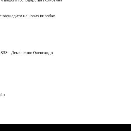
ам вашого господарства і комбайна
є заощадити на нових виробах
838 - Дем'яненко Олександр
айн