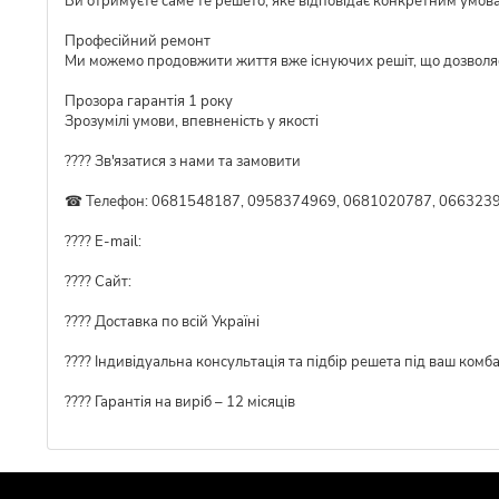
Ви отримуєте саме те решето, яке відповідає конкретним умов
Професійний ремонт
Ми можемо продовжити життя вже існуючих решіт, що дозволя
Прозора гарантія 1 року
Зрозумілі умови, впевненість у якості
???? Зв'язатися з нами та замовити
☎ Телефон: 0681548187, 0958374969, 0681020787, 0663239
???? E-mail:
???? Сайт:
???? Доставка по всій Україні
????️ Індивідуальна консультація та підбір решета під ваш комб
???? Гарантія на виріб – 12 місяців