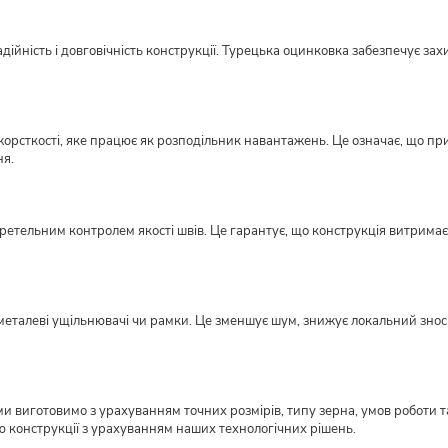
ійність і довговічність конструкції. Турецька оцинковка забезпечує захи
орсткості, яке працює як розподільник навантажень. Це означає, що пр
ня.
етельним контролем якості швів. Це гарантує, що конструкція витримає н
металеві ущільнювачі чи рамки. Це зменшує шум, знижує локальний знос ме
виготовимо з урахуванням точних розмірів, типу зерна, умов роботи та
ю конструкції з урахуванням наших технологічних рішень.