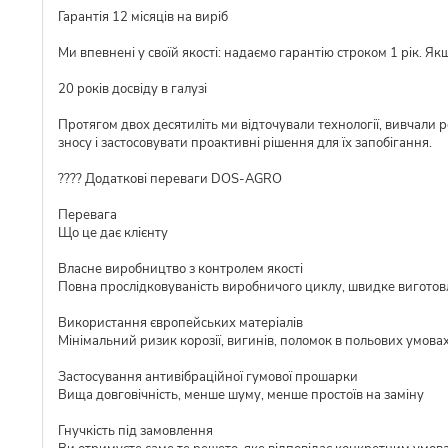
Гарантія 12 місяців на виріб
Ми впевнені у своїй якості: надаємо гарантію строком 1 рік. Я
20 років досвіду в галузі
Протягом двох десятиліть ми відточували технології, вивчали 
зносу і застосовувати проактивні рішення для їх запобігання.
???? Додаткові переваги DOS-AGRO
Перевага
Що це дає клієнту
Власне виробництво з контролем якості
Повна прослідковуваність виробничого циклу, швидке виготовл
Використання європейських матеріалів
Мінімальний ризик корозії, вигинів, поломок в польових умова
Застосування антивібраційної гумової прошарки
Вища довговічність, менше шуму, менше простоїв на заміну
Гнучкість під замовлення