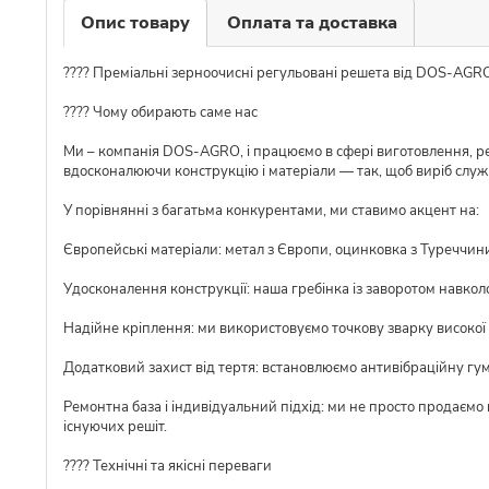
Опис товару
Оплата та доставка
???? Преміальні зерноочисні регульовані решета від DOS-AGR
???? Чому обирають саме нас
Ми – компанія DOS-AGRO, і працюємо в сфері виготовлення, ре
вдосконалюючи конструкцію і матеріали — так, щоб виріб слу
У порівнянні з багатьма конкурентами, ми ставимо акцент на:
Європейські матеріали: метал з Європи, оцинковка з Туреччини,
Удосконалення конструкції: наша гребінка із заворотом навкол
Надійне кріплення: ми використовуємо точкову зварку високої я
Додатковий захист від тертя: встановлюємо антивібраційну гу
Ремонтна база і індивідуальний підхід: ми не просто продаємо
існуючих решіт.
???? Технічні та якісні переваги