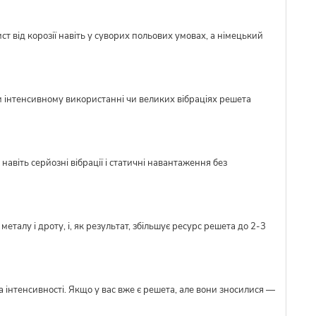
ст від корозії навіть у суворих польових умовах, а німецький
и інтенсивному використанні чи великих вібраціях решета
авіть серйозні вібрації і статичні навантаження без
талу і дроту, і, як результат, збільшує ресурс решета до 2-3
 інтенсивності. Якщо у вас вже є решета, але вони зносилися —