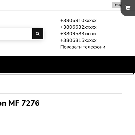
Вхід
+3806810xxxxx,
+3806632xxxxx,
+3809583xxxxx,
+3806815xxxxx,
Показати телефони
on MF 7276