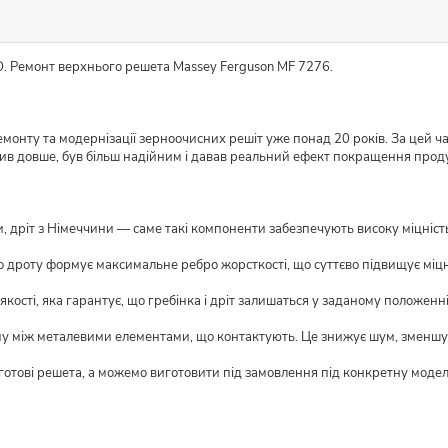
O. Ремонт верхнього решета Massey Ferguson MF 7276.
монту та модернізації зерноочисних решіт уже понад 20 років. За цей ч
жив довше, був більш надійним і давав реальний ефект покращення прод
 дріт з Німеччини — саме такі компоненти забезпечують високу міцність і
о дроту формує максимальне ребро жорсткості, що суттєво підвищує міцн
кості, яка гарантує, що гребінка і дріт залишаться у заданому положенні
му між металевими елементами, що контактують. Це знижує шум, зменшує
 готові решета, а можемо виготовити під замовлення під конкретну моде