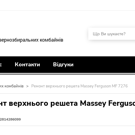
 зернозбиральних комбайнів
с
Контакти
Відгуки
их комбайнів
>
Ремонт верхнього решета Massey Ferguson MF 7276
т верхнього решета Massey Fergus
2814286099