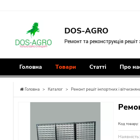
DOS-AGRO
Ремонт та реконструкція решіт
Головна
Товари
Статті
Про на
Головна
>
Каталог
>
Ремонт решіт імпортних і вітчизнян
Ремон
Код товару:
Наявність: