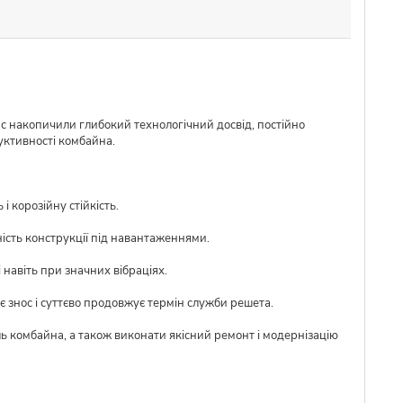
ас накопичили глибокий технологічний досвід, постійно
уктивності комбайна.
 корозійну стійкість.
ість конструкції під навантаженнями.
 навіть при значних вібраціях.
 знос і суттєво продовжує термін служби решета.
ль комбайна, а також виконати якісний ремонт і модернізацію