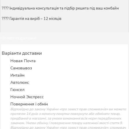
????️ Індивідуальна консультація та підбір решета під ваш комбайн
???? Гарантія на виріб – 12 місяців
Оплата та доставка
Варіанти доставки
Новая Почта
Самовывоз
Интайм
Автолюкс
Гюнсел
Ночной Экспресс
Повернення і обмін
Відповідно до закону України «про захист прав споживачів» ви можете
протягом 14 днів з моменту покупки повернути або обміняти товар,
придбаний в магазині, за умови виконання всіх норм передбачених
законом. Умови обміну / повернення товару належної якості стаття 9.
Відповідно до закону України «про захист прав споживачів»: споживач