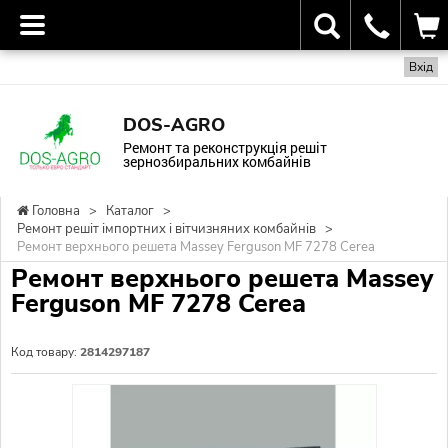
Вхід
DOS-AGRO
Ремонт та реконструкція решіт
зернозбиральних комбайнів
Головна
>
Каталог
>
Ремонт решіт імпортних і вітчизняних комбайнів
>
Ремонт верхнього решета Massey Ferguson MF 7278 Cerea
Ремонт верхнього решета Massey
Ferguson MF 7278 Cerea
Код товару:
2814297187