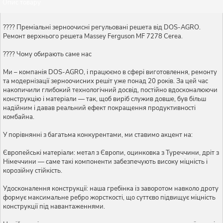
Опис товару
???? Преміальні зерноочисні регульовані решета від DOS-AGRO.
Ремонт верхнього решета Massey Ferguson MF 7278 Cerea.
???? Чому обирають саме нас
Ми – компанія DOS-AGRO, і працюємо в сфері виготовлення, ремонту
та модернізації зерноочисних решіт уже понад 20 років. За цей час
накопичили глибокий технологічний досвід, постійно вдосконалюючи
конструкцію і матеріали — так, щоб виріб служив довше, був більш
надійним і давав реальний ефект покращення продуктивності
комбайна.
У порівнянні з багатьма конкурентами, ми ставимо акцент на:
Європейські матеріали: метал з Європи, оцинковка з Туреччини, дріт з
Німеччини — саме такі компоненти забезпечують високу міцність і
корозійну стійкість.
Удосконалення конструкції: наша гребінка із заворотом навколо дроту
формує максимальне ребро жорсткості, що суттєво підвищує міцність
конструкції під навантаженнями.