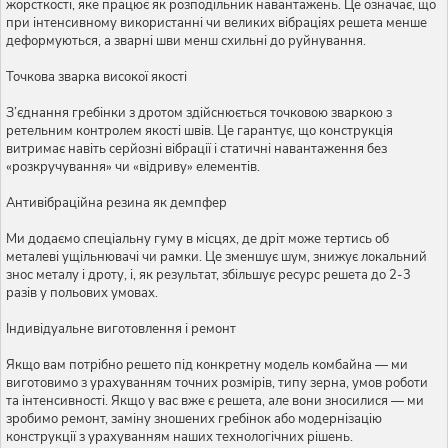
жорсткості, яке працює як розподільник навантажень. Це означає, що
при інтенсивному використанні чи великих вібраціях решета менше
деформуються, а зварні шви менш схильні до руйнування.
Точкова зварка високої якості
З’єднання гребінки з дротом здійснюється точковою зваркою з
ретельним контролем якості швів. Це гарантує, що конструкція
витримає навіть серйозні вібрації і статичні навантаження без
«розкручування» чи «відриву» елементів.
Антивібраційна резина як демпфер
Ми додаємо спеціальну гуму в місцях, де дріт може тертись об
металеві ущільнювачі чи рамки. Це зменшує шум, знижує локальний
знос металу і дроту, і, як результат, збільшує ресурс решета до 2-3
разів у польових умовах.
Індивідуальне виготовлення і ремонт
Якщо вам потрібно решето під конкретну модель комбайна — ми
виготовимо з урахуванням точних розмірів, типу зерна, умов роботи
та інтенсивності. Якщо у вас вже є решета, але вони зносилися — ми
зробимо ремонт, заміну зношених гребінок або модернізацію
конструкції з урахуванням наших технологічних рішень.