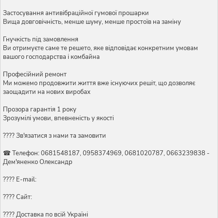
Застосування антивібраційної гумової прошарки
Вища довговічність, менше шуму, менше простоїв на заміну
Гнучкість під замовлення
Ви отримуєте саме те решето, яке відповідає конкретним умовам
вашого господарства і комбайна
Професійний ремонт
Ми можемо продовжити життя вже існуючих решіт, що дозволяє
заощадити на нових виробах
Прозора гарантія 1 року
Зрозумілі умови, впевненість у якості
???? Зв'язатися з нами та замовити
☎ Телефон: 0681548187, 0958374969, 0681020787, 0663239838 -
Дем'яненко Олександр
???? E-mail:
???? Сайт:
???? Доставка по всій Україні