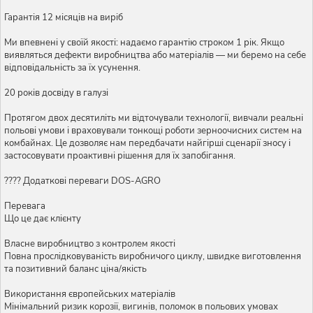
Гарантія 12 місяців на виріб
Ми впевнені у своїй якості: надаємо гарантію строком 1 рік. Якщо
виявляться дефекти виробництва або матеріалів — ми беремо на себе
відповідальність за їх усунення.
20 років досвіду в галузі
Протягом двох десятиліть ми відточували технології, вивчали реальні
польові умови і враховували тонкощі роботи зерноочисних систем на
комбайнах. Це дозволяє нам передбачати найгірші сценарії зносу і
застосовувати проактивні рішення для їх запобігання.
???? Додаткові переваги DOS-AGRO
Перевага
Що це дає клієнту
Власне виробництво з контролем якості
Повна прослідковуваність виробничого циклу, швидке виготовлення
та позитивний баланс ціна/якість
Використання європейських матеріалів
Мінімальний ризик корозії, вигинів, поломок в польових умовах