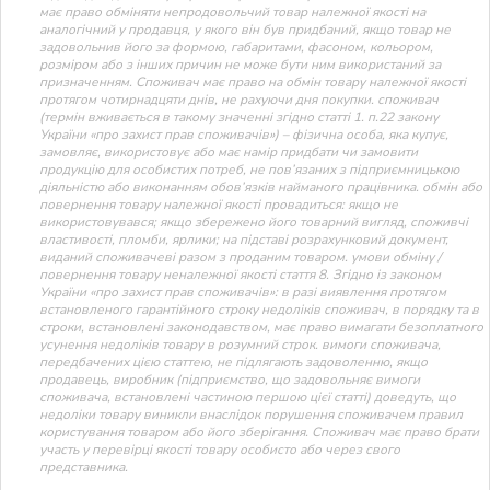
має право обміняти непродовольчий товар належної якості на
аналогічний у продавця, у якого він був придбаний, якщо товар не
задовольнив його за формою, габаритами, фасоном, кольором,
розміром або з інших причин не може бути ним використаний за
призначенням. Споживач має право на обмін товару належної якості
протягом чотирнадцяти днів, не рахуючи дня покупки. споживач
(термін вживається в такому значенні згідно статті 1. п.22 закону
України «про захист прав споживачів») – фізична особа, яка купує,
замовляє, використовує або має намір придбати чи замовити
продукцію для особистих потреб, не пов’язаних з підприємницькою
діяльністю або виконанням обов’язків найманого працівника. обмін або
повернення товару належної якості провадиться: якщо не
використовувався; якщо збережено його товарний вигляд, споживчі
властивості, пломби, ярлики; на підставі розрахунковий документ,
виданий споживачеві разом з проданим товаром. умови обміну /
повернення товару неналежної якості стаття 8. Згідно із законом
України «про захист прав споживачів»: в разі виявлення протягом
встановленого гарантійного строку недоліків споживач, в порядку та в
строки, встановлені законодавством, має право вимагати безоплатного
усунення недоліків товару в розумний строк. вимоги споживача,
передбачених цією статтею, не підлягають задоволенню, якщо
продавець, виробник (підприємство, що задовольняє вимоги
споживача, встановлені частиною першою цієї статті) доведуть, що
недоліки товару виникли внаслідок порушення споживачем правил
користування товаром або його зберігання. Споживач має право брати
участь у перевірці якості товару особисто або через свого
представника.