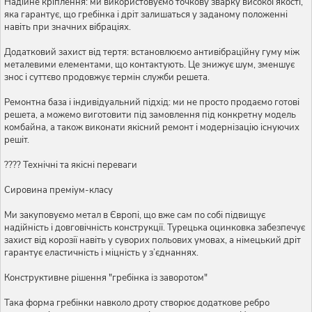
Надійне кріплення: ми використовуємо точкову зварку високої якості,
яка гарантує, що гребінка і дріт залишаться у заданому положенні
навіть при значних вібраціях.
Додатковий захист від тертя: встановлюємо антивібраційну гуму між
металевими елементами, що контактують. Це знижує шум, зменшує
знос і суттєво продовжує термін служби решета.
Ремонтна база і індивідуальний підхід: ми не просто продаємо готові
решета, а можемо виготовити під замовлення під конкретну модель
комбайна, а також виконати якісний ремонт і модернізацію існуючих
решіт.
???? Технічні та якісні переваги
Сировина преміум-класу
Ми закуповуємо метал в Європі, що вже сам по собі підвищує
надійність і довговічність конструкції. Турецька оцинковка забезпечує
захист від корозії навіть у суворих польових умовах, а німецький дріт
гарантує еластичність і міцність у з’єднаннях.
Конструктивне рішення "гребінка із заворотом"
Така форма гребінки навколо дроту створює додаткове ребро