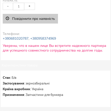
Кількість:
-
+
Повідомити про наявність
Телефони:
+380681020787
,
+380958374969
Уверены, что в нашем лице Вы встретите надежного партнера
для успешного совместного сотрудничества на долгие годы.
Характеристики товару:
Стан
:
Б/в
Застосування
:
зернозбиральні
Країна виробник
:
Україна
Призначення
:
Запчастини для бункера