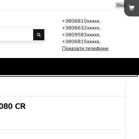
Вхід
+3806810xxxxx,
+3806632xxxxx,
+3809583xxxxx,
+3806815xxxxx,
Показати телефони
080 CR