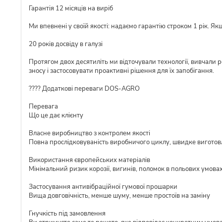
Гарантія 12 місяців на виріб
Ми впевнені у своїй якості: надаємо гарантію строком 1 рік. Я
20 років досвіду в галузі
Протягом двох десятиліть ми відточували технології, вивчали 
зносу і застосовувати проактивні рішення для їх запобігання.
???? Додаткові переваги DOS-AGRO
Перевага
Що це дає клієнту
Власне виробництво з контролем якості
Повна прослідковуваність виробничого циклу, швидке виготовл
Використання європейських матеріалів
Мінімальний ризик корозії, вигинів, поломок в польових умова
Застосування антивібраційної гумової прошарки
Вища довговічність, менше шуму, менше простоїв на заміну
Гнучкість під замовлення