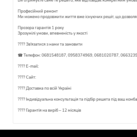
Ви отримуєте саме те решето, яке відповідає конкретним умов
Професійний ремонт
Ми можемо продовжити життя вже існуючих решіт, що дозволя
Прозора гарантія 1 року
Зрозумілі умови, впевненість у якості
???? Зв'язатися з нами та замовити
☎ Телефон: 0681548187, 0958374969, 0681020787, 0663239
???? E-mail:
???? Сайт:
???? Доставка по всій Україні
????️ Індивідуальна консультація та підбір решета під ваш комб
???? Гарантія на виріб – 12 місяців