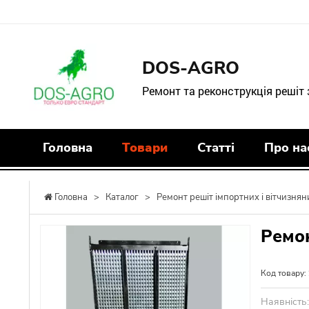
DOS-AGRO
Ремонт та реконструкція решіт
Головна
Товари
Статті
Про на
Головна
>
Каталог
>
Ремонт решіт імпортних і вітчизнян
Ремон
Код товару:
Наявність: