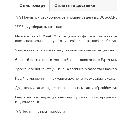
Опис товару
Оплата та доставка
???? Преміальні зерноочисні регульовані решета від DOS-AGR
???? Чому обирають саме нас
Ми – компанія DOS-AGRO, і працюємо в сфері виготовлення, ре
вдосконалюючи конструкцію і матеріали — так, щоб виріб слу
У порівнянні з багатьма конкурентами, ми ставимо акцент на:
Європейські матеріали: метал з Європи, оцинковка з Туреччини,
Удосконалення конструкції: наша гребінка із заворотом навкол
Надійне кріплення: ми використовуємо точкову зварку високої я
Додатковий захист від тертя: встановлюємо антивібраційну гу
Ремонтна база і індивідуальний підхід: ми не просто продаємо
існуючих решіт.
???? Технічні та якісні переваги