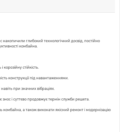
ас накопичили глибокий технологічний досвід, постійно
уктивності комбайна.
 корозійну стійкість.
ість конструкції під навантаженнями.
 навіть при значних вібраціях.
 знос і суттєво продовжує термін служби решета.
ль комбайна, а також виконати якісний ремонт і модернізацію