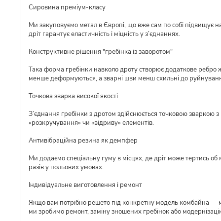
Сировина преміум-класу
Ми закуповуємо метал в Європі, що вже сам по собі підвищує над
дріт гарантує еластичність і міцність у з’єднаннях.
Конструктивне рішення "гребінка із заворотом"
Така форма гребінки навколо дроту створює додаткове ребро ж
менше деформуються, а зварні шви менш схильні до руйнуван
Точкова зварка високої якості
З’єднання гребінки з дротом здійснюється точковою зваркою з р
«розкручування» чи «відриву» елементів.
Антивібраційна резина як демпфер
Ми додаємо спеціальну гуму в місцях, де дріт може тертись об 
разів у польових умовах.
Індивідуальне виготовлення і ремонт
Якщо вам потрібно решето під конкретну модель комбайна — ми 
ми зробимо ремонт, заміну зношених гребінок або модернізаці