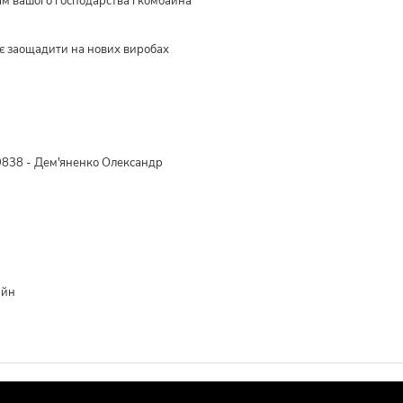
ам вашого господарства і комбайна
є заощадити на нових виробах
838 - Дем'яненко Олександр
айн