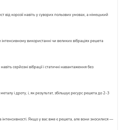
ст від корозії навіть у суворих польових умовах, а німецький
и інтенсивному використанні чи великих вібраціях решета
авіть серйозні вібрації і статичні навантаження без
талу і дроту, і, як результат, збільшує ресурс решета до 2-3
 інтенсивності. Якщо у вас вже є решета, але вони зносилися —