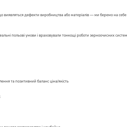
кщо виявляться дефекти виробництва або матеріалів — ми беремо на себе в
реальні польові умови і враховували тонкощі роботи зерноочисних систе
ення та позитивний баланс ціна/якість
х