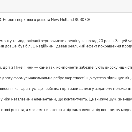
O. Ремонт верхнього решета New Holland 9080 CR.
монту та модернізації зерноочисних решіт уже понад 20 років. За цей ч
жив довше, був більш надійним і давав реальний ефект покращення прод
 дріт з Німеччини — саме такі компоненти забезпечують високу міцність і
о дроту формує максимальне ребро жорсткості, що суттєво підвищує міцн
кості, яка гарантує, що гребінка і дріт залишаться у заданому положенні
му між металевими елементами, що контактують. Це знижує шум, зменшує
 готові решета, а можемо виготовити під замовлення під конкретну моде