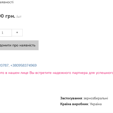
аявності
00 грн.
/шт
+
домити про наявність
20787
,
+380958374969
что в нашем лице Вы встретите надежного партнера для успешного
Застосування
:
зернозбиральні
Країна виробник
:
Україна