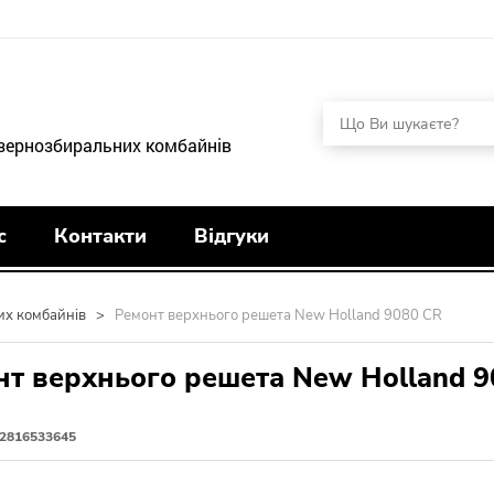
 зернозбиральних комбайнів
с
Контакти
Відгуки
их комбайнів
>
Ремонт верхнього решета New Holland 9080 CR
т верхнього решета New Holland 9
2816533645