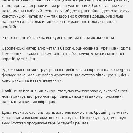
Ми – компанія DOS-AGRO, і працюємо в сфері виготовлення, ремонту
та модернізації зерноочисних решіт уже понад 20 років. За цей час
накопичили глибокий технологічний досвід, постійно вдосконалюючи
конструкцію і матеріали — так, щоб виріб служив довше, був більш
надійним і давав реальний ефект покращення продуктивності
комбайна.
У порівнянні з багатьма конкурентами, ми ставимо акцент на:
Європейські матеріали: метал з Європи, оцинковка з Туреччини, дріт з
Німеччини — саме такі компоненти забезпечують високу міцність і
корозійну стійкість.
Удосконалення конструкції: наша гребінка із заворотом навколо дроту
формує максимальне ребро жорсткості, що суттєво підвищує міцність
конструкції під навантаженнями.
Надійне кріплення: ми використовуємо точкову зварку високої якості,
яка гарантує, що гребінка і дріт залишаться у заданому положенні
навіть при значних вібраціях.
Додатковий захист від тертя: встановлюємо антивібраційну гуму між
металевими елементами, що контактують. Це знижує шум, зменшує
знос і суттєво продовжує термін служби решета.