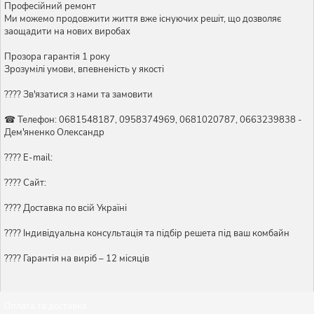
Професійний ремонт
Ми можемо продовжити життя вже існуючих решіт, що дозволяє
заощадити на нових виробах
Прозора гарантія 1 року
Зрозумілі умови, впевненість у якості
???? Зв'язатися з нами та замовити
☎ Телефон: 0681548187, 0958374969, 0681020787, 0663239838 -
Дем'яненко Олександр
???? E-mail:
???? Сайт:
???? Доставка по всій Україні
????️ Індивідуальна консультація та підбір решета під ваш комбайн
???? Гарантія на виріб – 12 місяців
Оплата та доставка