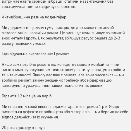
витримає навіть серйозні вібрації і статичні навантаження без
«розкручування» чи «відриву» елементів.
Антивібраційна резина як демпфер
Ми додаємо спеціальну гуму в місцях, де дріт може тертись об
металеві ущільнювачі чи рамки. Це зменшує шум, знижує локальний
знос металу і дроту, і, як результат, збільшує ресурс решета до 2-3
разів у польових умовах.
Індивідуальне виготовлення і ремонт
Якщо вам потрібно решето під конкретну модель комбайна — ми
виготовимо з урахуванням точних розмірів, типу зерна, умов роботи
та інтенсивності. Якщо у вас вже є решета, але вони зносилися — ми
зробимо ремонт, заміну зношених гребінок або модернізацію
конструкції з урахуванням наших технологічних рішень.
Гарантія 12 місяців на виріб
Ми впевнені у своїй якості: надаємо гарантію строком 1 рік. Якщо
виявляться дефекти виробництва або матеріалів — ми беремо на себе
відповідальність за їх усунення.
20 років досвіду в галузі