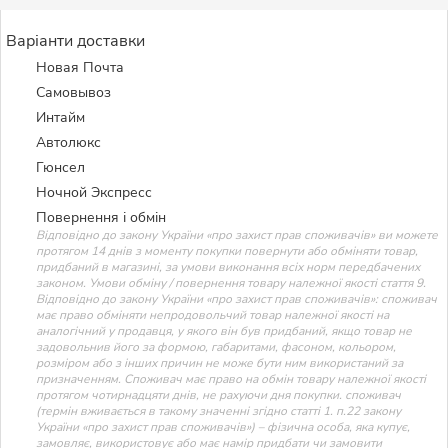
Варіанти доставки
Новая Почта
Самовывоз
Интайм
Автолюкс
Гюнсел
Ночной Экспресс
Повернення і обмін
Відповідно до закону України «про захист прав споживачів» ви можете
протягом 14 днів з моменту покупки повернути або обміняти товар,
придбаний в магазині, за умови виконання всіх норм передбачених
законом. Умови обміну / повернення товару належної якості стаття 9.
Відповідно до закону України «про захист прав споживачів»: споживач
має право обміняти непродовольчий товар належної якості на
аналогічний у продавця, у якого він був придбаний, якщо товар не
задовольнив його за формою, габаритами, фасоном, кольором,
розміром або з інших причин не може бути ним використаний за
призначенням. Споживач має право на обмін товару належної якості
протягом чотирнадцяти днів, не рахуючи дня покупки. споживач
(термін вживається в такому значенні згідно статті 1. п.22 закону
України «про захист прав споживачів») – фізична особа, яка купує,
замовляє, використовує або має намір придбати чи замовити