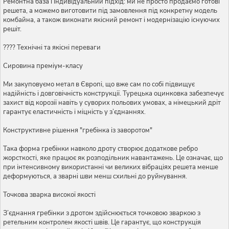
Ремонтна база і індивідуальний підхід: ми не просто продаємо готові
решета, а можемо виготовити під замовлення під конкретну модель
комбайна, а також виконати якісний ремонт і модернізацію існуючих
решіт.
???? Технічні та якісні переваги
Сировина преміум-класу
Ми закуповуємо метал в Європі, що вже сам по собі підвищує
надійність і довговічність конструкції. Турецька оцинковка забезпечує
захист від корозії навіть у суворих польових умовах, а німецький дріт
гарантує еластичність і міцність у з’єднаннях.
Конструктивне рішення "гребінка із заворотом"
Така форма гребінки навколо дроту створює додаткове ребро
жорсткості, яке працює як розподільник навантажень. Це означає, що
при інтенсивному використанні чи великих вібраціях решета менше
деформуються, а зварні шви менш схильні до руйнування.
Точкова зварка високої якості
З’єднання гребінки з дротом здійснюється точковою зваркою з
ретельним контролем якості швів. Це гарантує, що конструкція