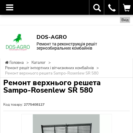
Вхід
DOS-AGRO
Ремонт та реконструкція решіт
зернозбиральних комбайнів
Головна
>
Каталог
>
Ремонт решіт імпортних і вітчизняних комбайнів
>
Ремонт верхнього решета Sampo-Rosenlew SR 580
Ремонт верхнього решета
Sampo-Rosenlew SR 580
Код товару:
2775408127