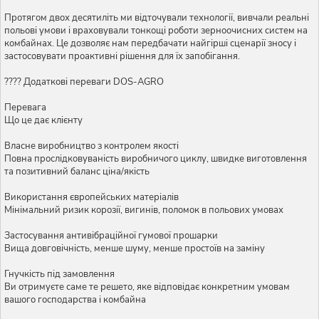
Протягом двох десятиліть ми відточували технології, вивчали реальні
польові умови і враховували тонкощі роботи зерноочисних систем на
комбайнах. Це дозволяє нам передбачати найгірші сценарії зносу і
застосовувати проактивні рішення для їх запобігання.
???? Додаткові переваги DOS-AGRO
Перевага
Що це дає клієнту
Власне виробництво з контролем якості
Повна прослідковуваність виробничого циклу, швидке виготовлення
та позитивний баланс ціна/якість
Використання європейських матеріалів
Мінімальний ризик корозії, вигинів, поломок в польових умовах
Застосування антивібраційної гумової прошарки
Вища довговічність, менше шуму, менше простоїв на заміну
Гнучкість під замовлення
Ви отримуєте саме те решето, яке відповідає конкретним умовам
вашого господарства і комбайна