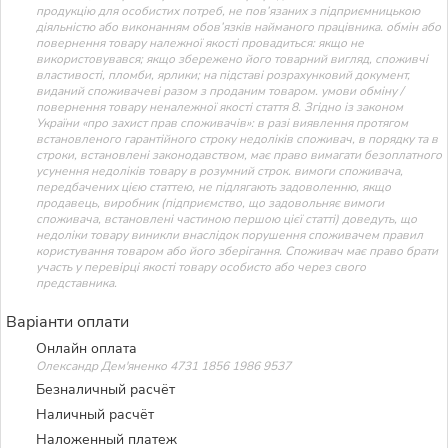
продукцію для особистих потреб, не пов’язаних з підприємницькою
діяльністю або виконанням обов’язків найманого працівника. обмін або
повернення товару належної якості провадиться: якщо не
використовувався; якщо збережено його товарний вигляд, споживчі
властивості, пломби, ярлики; на підставі розрахунковий документ,
виданий споживачеві разом з проданим товаром. умови обміну /
повернення товару неналежної якості стаття 8. Згідно із законом
України «про захист прав споживачів»: в разі виявлення протягом
встановленого гарантійного строку недоліків споживач, в порядку та в
строки, встановлені законодавством, має право вимагати безоплатного
усунення недоліків товару в розумний строк. вимоги споживача,
передбачених цією статтею, не підлягають задоволенню, якщо
продавець, виробник (підприємство, що задовольняє вимоги
споживача, встановлені частиною першою цієї статті) доведуть, що
недоліки товару виникли внаслідок порушення споживачем правил
користування товаром або його зберігання. Споживач має право брати
участь у перевірці якості товару особисто або через свого
представника.
Варіанти оплати
Онлайн оплата
Олександр Дем'яненко 4731 1856 1986 9537
Безналичный расчёт
Наличный расчёт
Наложенный платеж