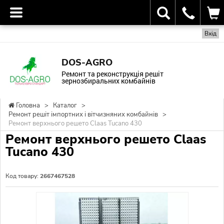
Вхід
DOS-AGRO
Ремонт та реконструкція решіт
зернозбиральних комбайнів
Головна
>
Каталог
>
Ремонт решіт імпортних і вітчизняних комбайнів
>
Ремонт верхнього решето Claas Tucano 430
Ремонт верхнього решето Claas
Tucano 430
Код товару:
2667467528