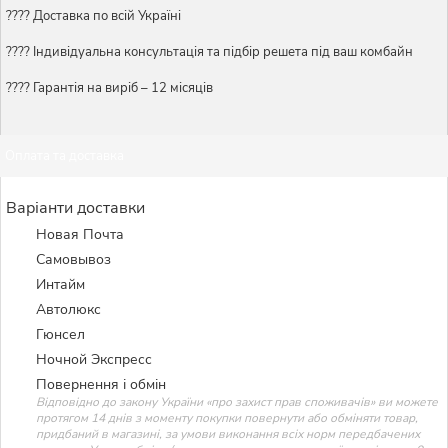
???? Доставка по всій Україні
????️ Індивідуальна консультація та підбір решета під ваш комбайн
???? Гарантія на виріб – 12 місяців
Оплата та доставка
Варіанти доставки
Новая Почта
Самовывоз
Интайм
Автолюкс
Гюнсел
Ночной Экспресс
Повернення і обмін
Відповідно до закону України «про захист прав споживачів» ви можете
протягом 14 днів з моменту покупки повернути або обміняти товар,
придбаний в магазині, за умови виконання всіх норм передбачених