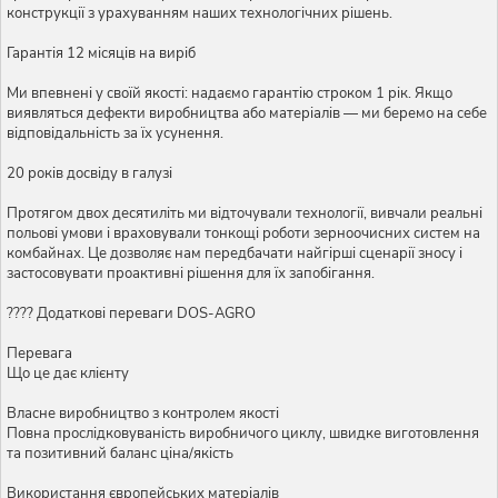
конструкції з урахуванням наших технологічних рішень.
Гарантія 12 місяців на виріб
Ми впевнені у своїй якості: надаємо гарантію строком 1 рік. Якщо
виявляться дефекти виробництва або матеріалів — ми беремо на себе
відповідальність за їх усунення.
20 років досвіду в галузі
Протягом двох десятиліть ми відточували технології, вивчали реальні
польові умови і враховували тонкощі роботи зерноочисних систем на
комбайнах. Це дозволяє нам передбачати найгірші сценарії зносу і
застосовувати проактивні рішення для їх запобігання.
???? Додаткові переваги DOS-AGRO
Перевага
Що це дає клієнту
Власне виробництво з контролем якості
Повна прослідковуваність виробничого циклу, швидке виготовлення
та позитивний баланс ціна/якість
Використання європейських матеріалів