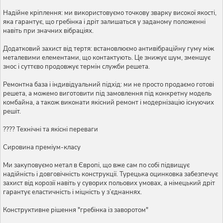
Надійне кріплення: ми використовуємо точкову зварку високої якості,
яка гарантує, що гребінка і дріт залишаться у заданому положенні
навіть при значних вібраціях.
Додатковий захист від тертя: встановлюємо антивібраційну гуму між
металевими елементами, що контактують. Це знижує шум, зменшує
знос і суттєво продовжує термін служби решета.
Ремонтна база і індивідуальний підхід: ми не просто продаємо готові
решета, а можемо виготовити під замовлення під конкретну модель
комбайна, а також виконати якісний ремонт і модернізацію існуючих
решіт.
???? Технічні та якісні переваги
Сировина преміум-класу
Ми закуповуємо метал в Європі, що вже сам по собі підвищує
надійність і довговічність конструкції. Турецька оцинковка забезпечує
захист від корозії навіть у суворих польових умовах, а німецький дріт
гарантує еластичність і міцність у з’єднаннях.
Конструктивне рішення "гребінка із заворотом"