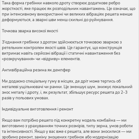
Така форма гребінки навколо дроту створює додаткове ребро
жорсткості, яке працює як розподільник навантажень. Це означає, що
при інтенсивному використанні чи великих вібраціях решета менше
деформуються, а зварні шви менш схильні до руйнування.
Точкова зварка високої якості
З’єднання гребінки з дротом здійснюється точковою зваркою з
ретельним контролем якості швів. Це гарантує, що конструкція
витримає навіть серйозні вібрації і статичні навантаження без
«розкручування» чи «відриву» елементів.
Антивібраційна резина як демпфер
Ми додаємо спеціальну гуму в місцях, де дріт може тертись об
металеві ущільнювачі чи рамки. Це зменшує шум, знижує локальний
знос металу і дроту, і, як результат, збільшує ресурс решета до 2-3
разів у польових умовах.
Індивідуальне виготовлення і ремонт
Якщо вам потрібно решето під конкретну модель комбайна — ми
виготовимо з урахуванням точних розмірів, типу зерна, умов роботи
та інтенсивності. Якщо у вас вже є решета, але вони зносилися — ми
зробимо ремонт, заміну зношених гребінок або модернізацію