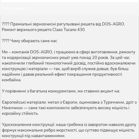
Опис товару
???? Преміальні зерноочисні регульовані решета від DOS-AGRO.
Ремонт верхнього решето Claas Tucano 430.
???? Чому обирають саме нас
Ми – компанія DOS-AGRO, і працюємо в сфері виготовлення, ремонту
та модернізації зерноочисних решіт уже понад 20 років. За цей час
накопичили глибокий технологічний досвід, постійно вдосконалюючи
конструкцію і матеріали — так, щоб виріб служив довше, був більш
надійним і давав реальний ефект покращення продуктивності
комбайна.
У порівнянні з багатьма конкурентами, ми ставимо акцент на:
Європейські матеріали: метал з Європи, оцинковка з Туреччини, дріт з
Німеччини — саме такі компоненти забезпечують високу міцність і
корозійну стійкість.
Удосконалення конструкції: наша гребінка із заворотом навколо дроту
формує максимальне ребро жорсткості, що суттєво підвищує міцність
конструкції під навантаженнями.