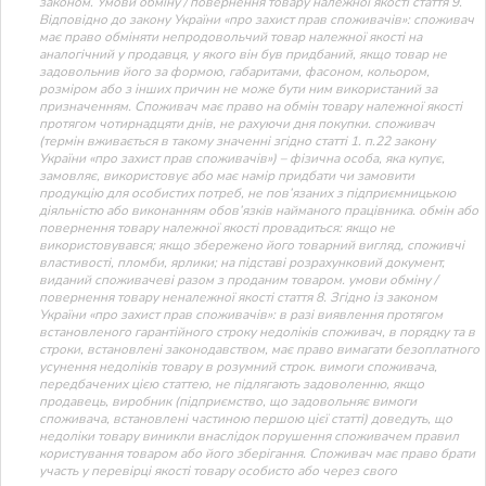
законом. Умови обміну / повернення товару належної якості стаття 9.
Відповідно до закону України «про захист прав споживачів»: споживач
має право обміняти непродовольчий товар належної якості на
аналогічний у продавця, у якого він був придбаний, якщо товар не
задовольнив його за формою, габаритами, фасоном, кольором,
розміром або з інших причин не може бути ним використаний за
призначенням. Споживач має право на обмін товару належної якості
протягом чотирнадцяти днів, не рахуючи дня покупки. споживач
(термін вживається в такому значенні згідно статті 1. п.22 закону
України «про захист прав споживачів») – фізична особа, яка купує,
замовляє, використовує або має намір придбати чи замовити
продукцію для особистих потреб, не пов’язаних з підприємницькою
діяльністю або виконанням обов’язків найманого працівника. обмін або
повернення товару належної якості провадиться: якщо не
використовувався; якщо збережено його товарний вигляд, споживчі
властивості, пломби, ярлики; на підставі розрахунковий документ,
виданий споживачеві разом з проданим товаром. умови обміну /
повернення товару неналежної якості стаття 8. Згідно із законом
України «про захист прав споживачів»: в разі виявлення протягом
встановленого гарантійного строку недоліків споживач, в порядку та в
строки, встановлені законодавством, має право вимагати безоплатного
усунення недоліків товару в розумний строк. вимоги споживача,
передбачених цією статтею, не підлягають задоволенню, якщо
продавець, виробник (підприємство, що задовольняє вимоги
споживача, встановлені частиною першою цієї статті) доведуть, що
недоліки товару виникли внаслідок порушення споживачем правил
користування товаром або його зберігання. Споживач має право брати
участь у перевірці якості товару особисто або через свого