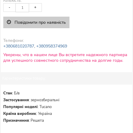
Кількість:
-
+
Повідомити про наявність
Телефони:
+380681020787
,
+380958374969
Уверены, что в нашем лице Вы встретите надежного партнера
для успешного совместного сотрудничества на долгие годы.
Характеристики товару:
Стан
:
Б/в
Застосування
:
зернозбиральні
Популярні моделі
:
Tucano
Країна виробник
:
Україна
Призначення
:
Решета