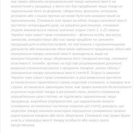
має право обміняти непродовольчий товар належної якості на
аналогічний у продавця, у якого він був придбаний, якщо товар не
задовольнив його за формою, габаритами, фасоном, кольором,
розміром або з інших причин не може бути ним використаний за
призначенням. Споживач має право на обмін товару належної якості
протягом чотирнадцяти днів, не рахуючи дня покупки. споживач
(термін вживається в такому значенні згідно статті 1. п.22 закону
України «про захист прав споживачів») – фізична особа, яка купує,
замовляє, використовує або має намір придбати чи замовити
продукцію для особистих потреб, не пов’язаних з підприємницькою
діяльністю або виконанням обов’язків найманого працівника. обмін або
повернення товару належної якості провадиться: якщо не
використовувався; якщо збережено його товарний вигляд, споживчі
властивості, пломби, ярлики; на підставі розрахунковий документ,
виданий споживачеві разом з проданим товаром. умови обміну /
повернення товару неналежної якості стаття 8. Згідно із законом
України «про захист прав споживачів»: в разі виявлення протягом
встановленого гарантійного строку недоліків споживач, в порядку та в
строки, встановлені законодавством, має право вимагати безоплатного
усунення недоліків товару в розумний строк. вимоги споживача,
передбачених цією статтею, не підлягають задоволенню, якщо
продавець, виробник (підприємство, що задовольняє вимоги
споживача, встановлені частиною першою цієї статті) доведуть, що
недоліки товару виникли внаслідок порушення споживачем правил
користування товаром або його зберігання. Споживач має право брати
участь у перевірці якості товару особисто або через свого
представника.