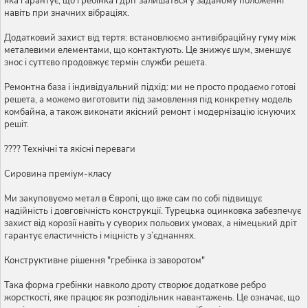
яка гарантує, що гребінка і дріт залишаться у заданому положенні
навіть при значних вібраціях.
Додатковий захист від тертя: встановлюємо антивібраційну гуму між
металевими елементами, що контактують. Це знижує шум, зменшує
знос і суттєво продовжує термін служби решета.
Ремонтна база і індивідуальний підхід: ми не просто продаємо готові
решета, а можемо виготовити під замовлення під конкретну модель
комбайна, а також виконати якісний ремонт і модернізацію існуючих
решіт.
???? Технічні та якісні переваги
Сировина преміум-класу
Ми закуповуємо метал в Європі, що вже сам по собі підвищує
надійність і довговічність конструкції. Турецька оцинковка забезпечує
захист від корозії навіть у суворих польових умовах, а німецький дріт
гарантує еластичність і міцність у з’єднаннях.
Конструктивне рішення "гребінка із заворотом"
Така форма гребінки навколо дроту створює додаткове ребро
жорсткості, яке працює як розподільник навантажень. Це означає, що