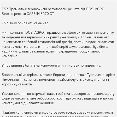
???? Преміальні зерноочисні регульовані решета від DOS-AGRO.
Верхнє решето CASE IH 5070 CT.
???? Чому обирають саме нас
Ми – компанія DOS-AGRO, і працюємо в сфері виготовлення, ремонту
та модернізації зерноочисних решіт уже понад 20 років. За цей час
накопичили глибокий технологічний досвід, постійно вдосконалюючи
конструкцію і матеріали — так, щоб виріб служив довше, був більш
надійним і давав реальний ефект покращення продуктивності
комбайна.
У порівнянні з багатьма конкурентами, ми ставимо акцент на:
Європейські матеріали: метал з Європи, оцинковка з Туреччини, дріт з
Німеччини — саме такі компоненти забезпечують високу міцність і
корозійну стійкість.
Удосконалення конструкції: наша гребінка із заворотом навколо дроту
формує максимальне ребро жорсткості, що суттєво підвищує міцність
конструкції під навантаженнями.
Надійне кріплення: ми використовуємо точкову зварку високої якості,