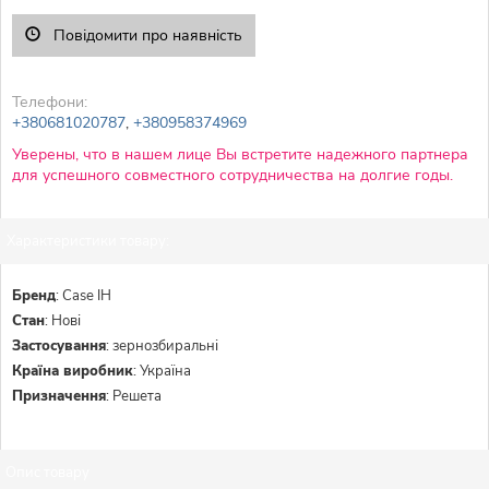
Повідомити про наявність
Телефони:
+380681020787
,
+380958374969
Уверены, что в нашем лице Вы встретите надежного партнера
для успешного совместного сотрудничества на долгие годы.
Характеристики товару:
Бренд
:
Case IH
Стан
:
Нові
Застосування
:
зернозбиральні
Країна виробник
:
Україна
Призначення
:
Решета
Опис товару