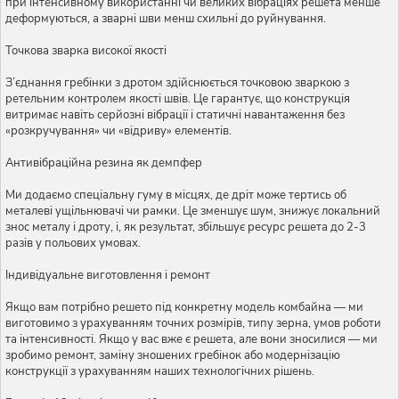
при інтенсивному використанні чи великих вібраціях решета менше
деформуються, а зварні шви менш схильні до руйнування.
Точкова зварка високої якості
З’єднання гребінки з дротом здійснюється точковою зваркою з
ретельним контролем якості швів. Це гарантує, що конструкція
витримає навіть серйозні вібрації і статичні навантаження без
«розкручування» чи «відриву» елементів.
Антивібраційна резина як демпфер
Ми додаємо спеціальну гуму в місцях, де дріт може тертись об
металеві ущільнювачі чи рамки. Це зменшує шум, знижує локальний
знос металу і дроту, і, як результат, збільшує ресурс решета до 2-3
разів у польових умовах.
Індивідуальне виготовлення і ремонт
Якщо вам потрібно решето під конкретну модель комбайна — ми
виготовимо з урахуванням точних розмірів, типу зерна, умов роботи
та інтенсивності. Якщо у вас вже є решета, але вони зносилися — ми
зробимо ремонт, заміну зношених гребінок або модернізацію
конструкції з урахуванням наших технологічних рішень.