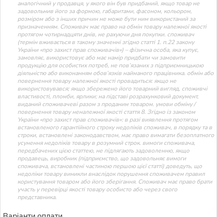
аналогічний у продавця, у якого він був придбаний, якщо товар не
задовольнив його за формою, габаритами, фасоном, кольором,
розміром або з інших причин не може бути ним використаний за
призначенням. Споживач має право на обмін товару належної якості
протягом чотирнадцяти днів, не рахуючи дня покупки. споживач
(термін вживається в такому значенні згідно статті 1. п.22 закону
України «про захист прав споживачів») – фізична особа, яка купує,
замовляє, використовує або має намір придбати чи замовити
продукцію для особистих потреб, не пов’язаних з підприємницькою
діяльністю або виконанням обов’язків найманого працівника. обмін або
повернення товару належної якості провадиться: якщо не
використовувався; якщо збережено його товарний вигляд, споживчі
властивості, пломби, ярлики; на підставі розрахунковий документ,
виданий споживачеві разом з проданим товаром. умови обміну /
повернення товару неналежної якості стаття 8. Згідно із законом
України «про захист прав споживачів»: в разі виявлення протягом
встановленого гарантійного строку недоліків споживач, в порядку та в
строки, встановлені законодавством, має право вимагати безоплатного
усунення недоліків товару в розумний строк. вимоги споживача,
передбачених цією статтею, не підлягають задоволенню, якщо
продавець, виробник (підприємство, що задовольняє вимоги
споживача, встановлені частиною першою цієї статті) доведуть, що
недоліки товару виникли внаслідок порушення споживачем правил
користування товаром або його зберігання. Споживач має право брати
участь у перевірці якості товару особисто або через свого
представника.
Варіанти оплати