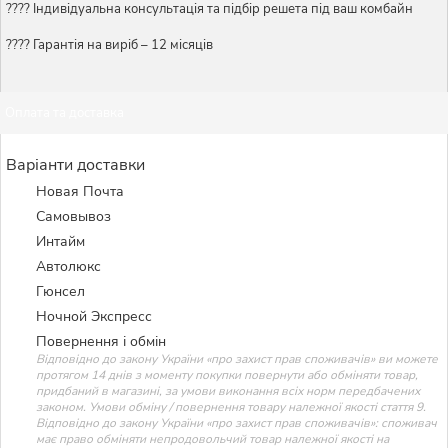
????️ Індивідуальна консультація та підбір решета під ваш комбайн
???? Гарантія на виріб – 12 місяців
Оплата та доставка
Варіанти доставки
Новая Почта
Самовывоз
Интайм
Автолюкс
Гюнсел
Ночной Экспресс
Повернення і обмін
Відповідно до закону України «про захист прав споживачів» ви можете
протягом 14 днів з моменту покупки повернути або обміняти товар,
придбаний в магазині, за умови виконання всіх норм передбачених
законом. Умови обміну / повернення товару належної якості стаття 9.
Відповідно до закону України «про захист прав споживачів»: споживач
має право обміняти непродовольчий товар належної якості на