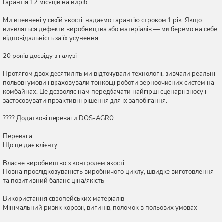
Гарантія 12 місяців на виріб
Ми впевнені у своїй якості: надаємо гарантію строком 1 рік. Якщо
виявляться дефекти виробництва або матеріалів — ми беремо на себе
відповідальність за їх усунення.
20 років досвіду в галузі
Протягом двох десятиліть ми відточували технології, вивчали реальні
польові умови і враховували тонкощі роботи зерноочисних систем на
комбайнах. Це дозволяє нам передбачати найгірші сценарії зносу і
застосовувати проактивні рішення для їх запобігання.
???? Додаткові переваги DOS-AGRO
Перевага
Що це дає клієнту
Власне виробництво з контролем якості
Повна прослідковуваність виробничого циклу, швидке виготовлення
та позитивний баланс ціна/якість
Використання європейських матеріалів
Мінімальний ризик корозії, вигинів, поломок в польових умовах