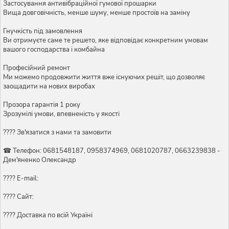
Застосування антивібраційної гумової прошарки
Вища довговічність, менше шуму, менше простоїв на заміну
Гнучкість під замовлення
Ви отримуєте саме те решето, яке відповідає конкретним умовам
вашого господарства і комбайна
Професійний ремонт
Ми можемо продовжити життя вже існуючих решіт, що дозволяє
заощадити на нових виробах
Прозора гарантія 1 року
Зрозумілі умови, впевненість у якості
???? Зв'язатися з нами та замовити
☎ Телефон: 0681548187, 0958374969, 0681020787, 0663239838 -
Дем'яненко Олександр
???? E-mail:
???? Сайт:
???? Доставка по всій Україні