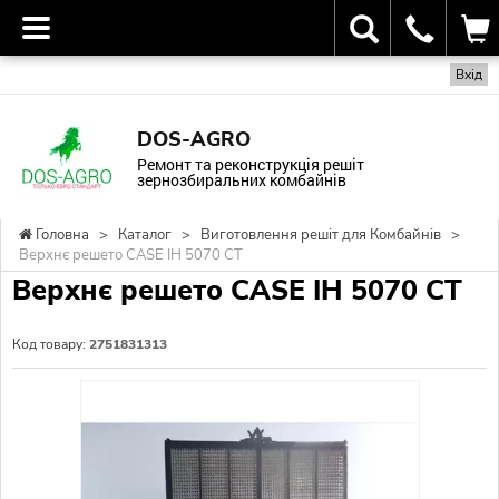
Вхід
DOS-AGRO
Ремонт та реконструкція решіт
зернозбиральних комбайнів
Головна
>
Каталог
>
Виготовлення решіт для Комбайнів
>
Верхнє решето CASE IH 5070 CT
Верхнє решето CASE IH 5070 CT
Код товару:
2751831313