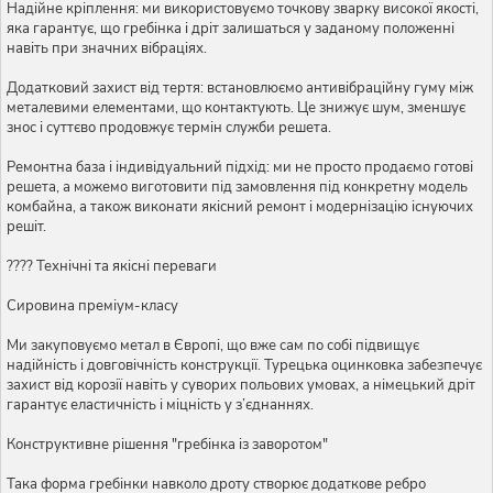
Надійне кріплення: ми використовуємо точкову зварку високої якості,
яка гарантує, що гребінка і дріт залишаться у заданому положенні
навіть при значних вібраціях.
Додатковий захист від тертя: встановлюємо антивібраційну гуму між
металевими елементами, що контактують. Це знижує шум, зменшує
знос і суттєво продовжує термін служби решета.
Ремонтна база і індивідуальний підхід: ми не просто продаємо готові
решета, а можемо виготовити під замовлення під конкретну модель
комбайна, а також виконати якісний ремонт і модернізацію існуючих
решіт.
???? Технічні та якісні переваги
Сировина преміум-класу
Ми закуповуємо метал в Європі, що вже сам по собі підвищує
надійність і довговічність конструкції. Турецька оцинковка забезпечує
захист від корозії навіть у суворих польових умовах, а німецький дріт
гарантує еластичність і міцність у з’єднаннях.
Конструктивне рішення "гребінка із заворотом"
Така форма гребінки навколо дроту створює додаткове ребро