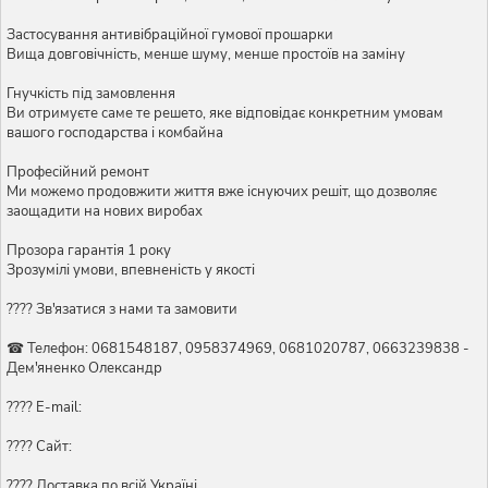
Застосування антивібраційної гумової прошарки
Вища довговічність, менше шуму, менше простоїв на заміну
Гнучкість під замовлення
Ви отримуєте саме те решето, яке відповідає конкретним умовам
вашого господарства і комбайна
Професійний ремонт
Ми можемо продовжити життя вже існуючих решіт, що дозволяє
заощадити на нових виробах
Прозора гарантія 1 року
Зрозумілі умови, впевненість у якості
???? Зв'язатися з нами та замовити
☎ Телефон: 0681548187, 0958374969, 0681020787, 0663239838 -
Дем'яненко Олександр
???? E-mail:
???? Сайт:
???? Доставка по всій Україні