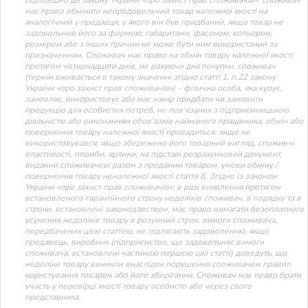
має право обміняти непродовольчий товар належної якості на
аналогічний у продавця, у якого він був придбаний, якщо товар не
задовольнив його за формою, габаритами, фасоном, кольором,
розміром або з інших причин не може бути ним використаний за
призначенням. Споживач має право на обмін товару належної якості
протягом чотирнадцяти днів, не рахуючи дня покупки. споживач
(термін вживається в такому значенні згідно статті 1. п.22 закону
України «про захист прав споживачів») – фізична особа, яка купує,
замовляє, використовує або має намір придбати чи замовити
продукцію для особистих потреб, не пов’язаних з підприємницькою
діяльністю або виконанням обов’язків найманого працівника. обмін або
повернення товару належної якості провадиться: якщо не
використовувався; якщо збережено його товарний вигляд, споживчі
властивості, пломби, ярлики; на підставі розрахунковий документ,
виданий споживачеві разом з проданим товаром. умови обміну /
повернення товару неналежної якості стаття 8. Згідно із законом
України «про захист прав споживачів»: в разі виявлення протягом
встановленого гарантійного строку недоліків споживач, в порядку та в
строки, встановлені законодавством, має право вимагати безоплатного
усунення недоліків товару в розумний строк. вимоги споживача,
передбачених цією статтею, не підлягають задоволенню, якщо
продавець, виробник (підприємство, що задовольняє вимоги
споживача, встановлені частиною першою цієї статті) доведуть, що
недоліки товару виникли внаслідок порушення споживачем правил
користування товаром або його зберігання. Споживач має право брати
участь у перевірці якості товару особисто або через свого
представника.