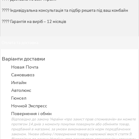
????️ Індивідуальна консультація та підбір решета під ваш комбайн
???? Гарантія на виріб – 12 місяців
Оплата та доставка
Варіанти доставки
Новая Почта
Самовывоз
Интайм
Автолюкс
Гюнсел
Ночной Экспресс
Повернення і обмін
Відповідно до закону України «про захист прав споживачів» ви можете
протягом 14 днів з моменту покупки повернути або обміняти товар,
придбаний в магазині, за умови виконання всіх норм передбачених
законом. Умови обміну / повернення товару належної якості стаття 9.
Відповідно до закону України «про захист прав споживачів»: споживач