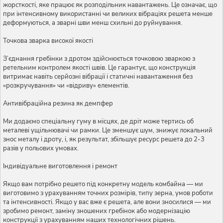
жорсткості, яке працює як розподільник навантажень. Це означає, що
при інтенсивному використанні чи великих вібраціях решета менше
деформуються, а зварні шви менш схильні до руйнування.
Точкова зварка високої якості
З’єднання гребінки з дротом здійснюється точковою зваркою з
ретельним контролем якості швів. Це гарантує, що конструкція
витримає навіть серйозні вібрації і статичні навантаження без
«розкручування» чи «відриву» елементів.
Антивібраційна резина як демпфер
Ми додаємо спеціальну гуму в місцях, де дріт може тертись об
металеві ущільнювачі чи рамки. Це зменшує шум, знижує локальний
знос металу і дроту, і, як результат, збільшує ресурс решета до 2-3
разів у польових умовах.
Індивідуальне виготовлення і ремонт
Якщо вам потрібно решето під конкретну модель комбайна — ми
виготовимо з урахуванням точних розмірів, типу зерна, умов роботи
та інтенсивності. Якщо у вас вже є решета, але вони зносилися — ми
зробимо ремонт, заміну зношених гребінок або модернізацію
конструкції з урахуванням наших технологічних рішень.