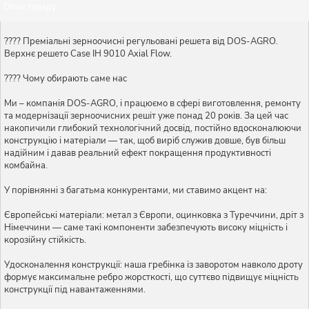
Опис товару
???? Преміальні зерноочисні регульовані решета від DOS-AGRO.
Верхнє решето Case IH 9010 Axial Flow.
???? Чому обирають саме нас
Ми – компанія DOS-AGRO, і працюємо в сфері виготовлення, ремонту
та модернізації зерноочисних решіт уже понад 20 років. За цей час
накопичили глибокий технологічний досвід, постійно вдосконалюючи
конструкцію і матеріали — так, щоб виріб служив довше, був більш
надійним і давав реальний ефект покращення продуктивності
комбайна.
У порівнянні з багатьма конкурентами, ми ставимо акцент на:
Європейські матеріали: метал з Європи, оцинковка з Туреччини, дріт з
Німеччини — саме такі компоненти забезпечують високу міцність і
корозійну стійкість.
Удосконалення конструкції: наша гребінка із заворотом навколо дроту
формує максимальне ребро жорсткості, що суттєво підвищує міцність
конструкції під навантаженнями.