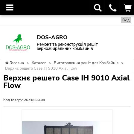
Вхід
DOS-AGRO
Ремонт та реконструкція решіт
зернозбиральних комбайнів
Головна
>
Каталог
>
Виготовлення решіт для Комбайнів
>
Верхнє решето Case IH 9010 Axial Flow
Верхнє решето Case IH 9010 Axial
Flow
Код товару:
2671855108