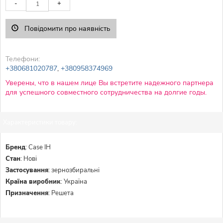
-
+
Повідомити про наявність
Телефони:
+380681020787
,
+380958374969
Уверены, что в нашем лице Вы встретите надежного партнера
для успешного совместного сотрудничества на долгие годы.
Характеристики товару:
Бренд
:
Case IH
Стан
:
Нові
Застосування
:
зернозбиральні
Країна виробник
:
Україна
Призначення
:
Решета