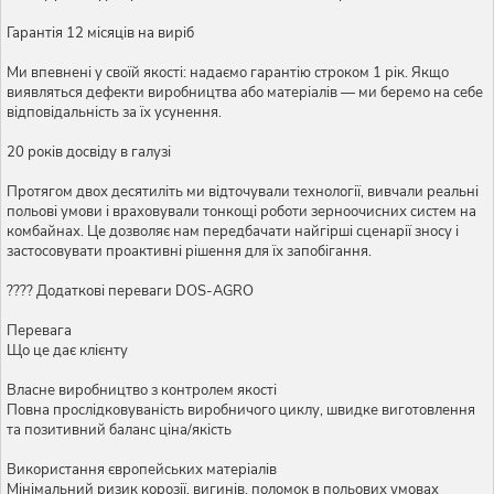
Гарантія 12 місяців на виріб
Ми впевнені у своїй якості: надаємо гарантію строком 1 рік. Якщо
виявляться дефекти виробництва або матеріалів — ми беремо на себе
відповідальність за їх усунення.
20 років досвіду в галузі
Протягом двох десятиліть ми відточували технології, вивчали реальні
польові умови і враховували тонкощі роботи зерноочисних систем на
комбайнах. Це дозволяє нам передбачати найгірші сценарії зносу і
застосовувати проактивні рішення для їх запобігання.
???? Додаткові переваги DOS-AGRO
Перевага
Що це дає клієнту
Власне виробництво з контролем якості
Повна прослідковуваність виробничого циклу, швидке виготовлення
та позитивний баланс ціна/якість
Використання європейських матеріалів
Мінімальний ризик корозії, вигинів, поломок в польових умовах