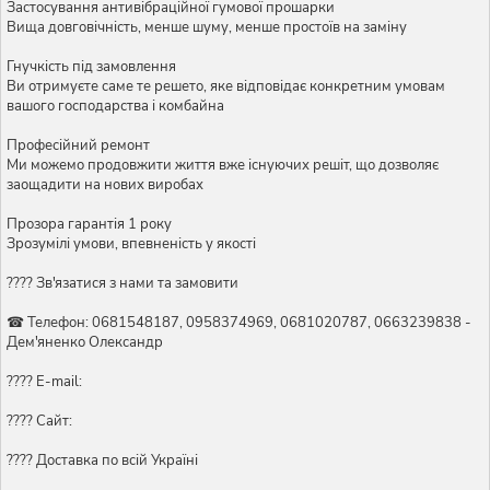
Застосування антивібраційної гумової прошарки
Вища довговічність, менше шуму, менше простоїв на заміну
Гнучкість під замовлення
Ви отримуєте саме те решето, яке відповідає конкретним умовам
вашого господарства і комбайна
Професійний ремонт
Ми можемо продовжити життя вже існуючих решіт, що дозволяє
заощадити на нових виробах
Прозора гарантія 1 року
Зрозумілі умови, впевненість у якості
???? Зв'язатися з нами та замовити
☎ Телефон: 0681548187, 0958374969, 0681020787, 0663239838 -
Дем'яненко Олександр
???? E-mail:
???? Сайт:
???? Доставка по всій Україні