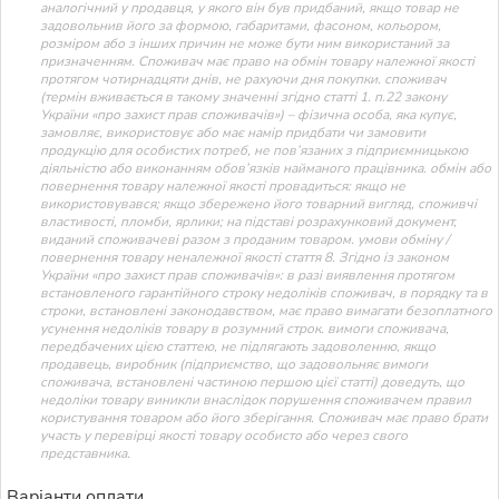
аналогічний у продавця, у якого він був придбаний, якщо товар не
задовольнив його за формою, габаритами, фасоном, кольором,
розміром або з інших причин не може бути ним використаний за
призначенням. Споживач має право на обмін товару належної якості
протягом чотирнадцяти днів, не рахуючи дня покупки. споживач
(термін вживається в такому значенні згідно статті 1. п.22 закону
України «про захист прав споживачів») – фізична особа, яка купує,
замовляє, використовує або має намір придбати чи замовити
продукцію для особистих потреб, не пов’язаних з підприємницькою
діяльністю або виконанням обов’язків найманого працівника. обмін або
повернення товару належної якості провадиться: якщо не
використовувався; якщо збережено його товарний вигляд, споживчі
властивості, пломби, ярлики; на підставі розрахунковий документ,
виданий споживачеві разом з проданим товаром. умови обміну /
повернення товару неналежної якості стаття 8. Згідно із законом
України «про захист прав споживачів»: в разі виявлення протягом
встановленого гарантійного строку недоліків споживач, в порядку та в
строки, встановлені законодавством, має право вимагати безоплатного
усунення недоліків товару в розумний строк. вимоги споживача,
передбачених цією статтею, не підлягають задоволенню, якщо
продавець, виробник (підприємство, що задовольняє вимоги
споживача, встановлені частиною першою цієї статті) доведуть, що
недоліки товару виникли внаслідок порушення споживачем правил
користування товаром або його зберігання. Споживач має право брати
участь у перевірці якості товару особисто або через свого
представника.
Варіанти оплати