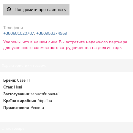
Повідомити про наявність
Телефони:
+380681020787
,
+380958374969
Уверены, что в нашем лице Вы встретите надежного партнера
для успешного совместного сотрудничества на долгие годы.
Характеристики товару:
Бренд
:
Case IH
Стан
:
Нові
Застосування
:
зернозбиральні
Країна виробник
:
Україна
Призначення
:
Решета
Опис товару