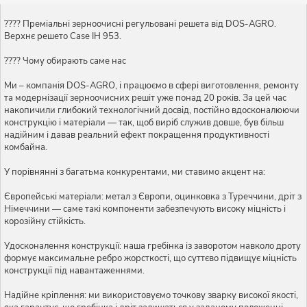
???? Преміальні зерноочисні регульовані решета від DOS-AGRO.
Верхнє решето Case IH 953.
???? Чому обирають саме нас
Ми – компанія DOS-AGRO, і працюємо в сфері виготовлення, ремонту
та модернізації зерноочисних решіт уже понад 20 років. За цей час
накопичили глибокий технологічний досвід, постійно вдосконалюючи
конструкцію і матеріали — так, щоб виріб служив довше, був більш
надійним і давав реальний ефект покращення продуктивності
комбайна.
У порівнянні з багатьма конкурентами, ми ставимо акцент на:
Європейські матеріали: метал з Європи, оцинковка з Туреччини, дріт з
Німеччини — саме такі компоненти забезпечують високу міцність і
корозійну стійкість.
Удосконалення конструкції: наша гребінка із заворотом навколо дроту
формує максимальне ребро жорсткості, що суттєво підвищує міцність
конструкції під навантаженнями.
Надійне кріплення: ми використовуємо точкову зварку високої якості,