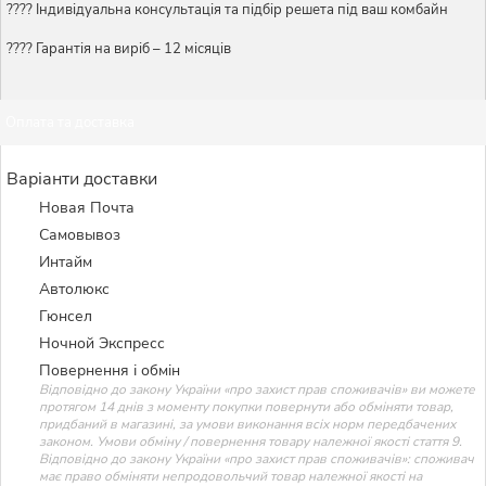
????️ Індивідуальна консультація та підбір решета під ваш комбайн
???? Гарантія на виріб – 12 місяців
Оплата та доставка
Варіанти доставки
Новая Почта
Самовывоз
Интайм
Автолюкс
Гюнсел
Ночной Экспресс
Повернення і обмін
Відповідно до закону України «про захист прав споживачів» ви можете
протягом 14 днів з моменту покупки повернути або обміняти товар,
придбаний в магазині, за умови виконання всіх норм передбачених
законом. Умови обміну / повернення товару належної якості стаття 9.
Відповідно до закону України «про захист прав споживачів»: споживач
має право обміняти непродовольчий товар належної якості на