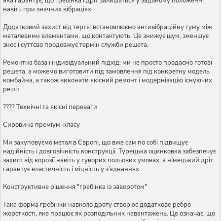
яка гарантує, що гребінка і дріт залишаться у заданому положенні
навіть при значних вібраціях.
Додатковий захист від тертя: встановлюємо антивібраційну гуму між
металевими елементами, що контактують. Це знижує шум, зменшує
знос і суттєво продовжує термін служби решета.
Ремонтна база і індивідуальний підхід: ми не просто продаємо готові
решета, а можемо виготовити під замовлення під конкретну модель
комбайна, а також виконати якісний ремонт і модернізацію існуючих
решіт.
???? Технічні та якісні переваги
Сировина преміум-класу
Ми закуповуємо метал в Європі, що вже сам по собі підвищує
надійність і довговічність конструкції. Турецька оцинковка забезпечує
захист від корозії навіть у суворих польових умовах, а німецький дріт
гарантує еластичність і міцність у з’єднаннях.
Конструктивне рішення "гребінка із заворотом"
Така форма гребінки навколо дроту створює додаткове ребро
жорсткості, яке працює як розподільник навантажень. Це означає, що