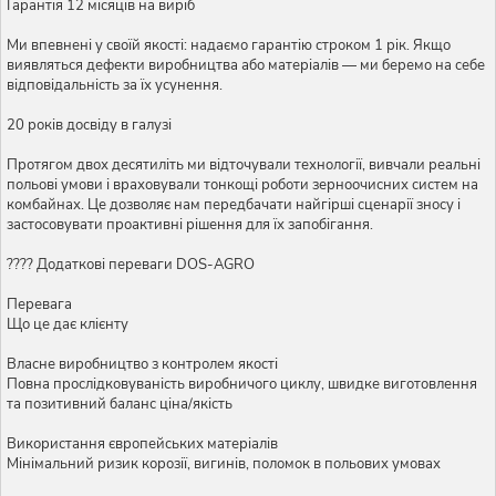
Гарантія 12 місяців на виріб
Ми впевнені у своїй якості: надаємо гарантію строком 1 рік. Якщо
виявляться дефекти виробництва або матеріалів — ми беремо на себе
відповідальність за їх усунення.
20 років досвіду в галузі
Протягом двох десятиліть ми відточували технології, вивчали реальні
польові умови і враховували тонкощі роботи зерноочисних систем на
комбайнах. Це дозволяє нам передбачати найгірші сценарії зносу і
застосовувати проактивні рішення для їх запобігання.
???? Додаткові переваги DOS-AGRO
Перевага
Що це дає клієнту
Власне виробництво з контролем якості
Повна прослідковуваність виробничого циклу, швидке виготовлення
та позитивний баланс ціна/якість
Використання європейських матеріалів
Мінімальний ризик корозії, вигинів, поломок в польових умовах