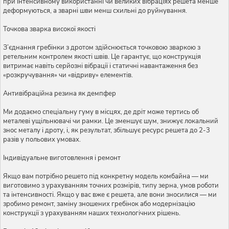
при інтенсивному використанні чи великих вібраціях решета менше
деформуються, а зварні шви менш схильні до руйнування.
Точкова зварка високої якості
З’єднання гребінки з дротом здійснюється точковою зваркою з
ретельним контролем якості швів. Це гарантує, що конструкція
витримає навіть серйозні вібрації і статичні навантаження без
«розкручування» чи «відриву» елементів.
Антивібраційна резина як демпфер
Ми додаємо спеціальну гуму в місцях, де дріт може тертись об
металеві ущільнювачі чи рамки. Це зменшує шум, знижує локальний
знос металу і дроту, і, як результат, збільшує ресурс решета до 2-3
разів у польових умовах.
Індивідуальне виготовлення і ремонт
Якщо вам потрібно решето під конкретну модель комбайна — ми
виготовимо з урахуванням точних розмірів, типу зерна, умов роботи
та інтенсивності. Якщо у вас вже є решета, але вони зносилися — ми
зробимо ремонт, заміну зношених гребінок або модернізацію
конструкції з урахуванням наших технологічних рішень.