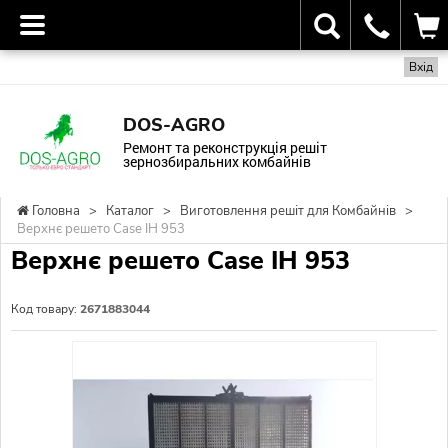
Вхід
DOS-AGRO
Ремонт та реконструкція решіт
зернозбиральних комбайнів
Головна
>
Каталог
>
Виготовлення решіт для Комбайнів
>
Верхнє решето Case IH 953
Верхнє решето Case IH 953
Код товару:
2671883044