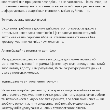
жорсткості, яке працює як розподільник навантажень. Це означає, що
при інтенсивному використанні чи великих вібраціях решета менше
деформуються, а зварні шви менш схильні до руйнування.
Точкова зварка високої якості
З’єднання гребінки з дротом здійснюється точковою зваркою з
ретельним контролем якості швів. Це гарантує, що конструкція
витримає навіть серйозні вібрації і статичні навантаження без
«розкручування» чи «відриву» елементів.
Антивібраційна резина як демпфер
Ми додаємо спеціальну гуму в місцях, де дріт може тертись об
металеві ущільнювачі чи рамки. Це зменшує шум, знижує локальний
знос металу і дроту, і, як результат, збільшує ресурс решета до 2-3
разів у польових умовах.
Індивідуальне виготовлення і ремонт
Якщо вам потрібно решето під конкретну модель комбайна — ми
виготовимо з урахуванням точних розмірів, типу зерна, умов роботи
та інтенсивності. Якщо у вас вже є решета, але вони зносилися — ми
зробимо ремонт, заміну зношених гребінок або модернізацію
конструкції з урахуванням наших технологічних рішень.