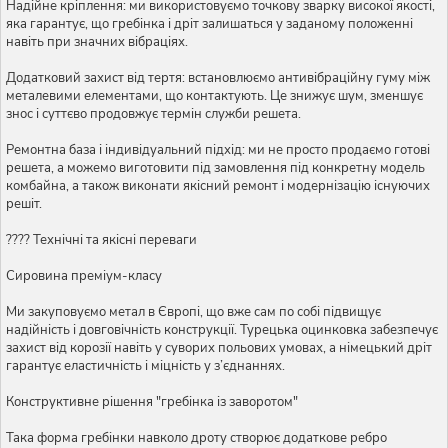
Надійне кріплення: ми використовуємо точкову зварку високої якості,
яка гарантує, що гребінка і дріт залишаться у заданому положенні
навіть при значних вібраціях.
Додатковий захист від тертя: встановлюємо антивібраційну гуму між
металевими елементами, що контактують. Це знижує шум, зменшує
знос і суттєво продовжує термін служби решета.
Ремонтна база і індивідуальний підхід: ми не просто продаємо готові
решета, а можемо виготовити під замовлення під конкретну модель
комбайна, а також виконати якісний ремонт і модернізацію існуючих
решіт.
???? Технічні та якісні переваги
Сировина преміум-класу
Ми закуповуємо метал в Європі, що вже сам по собі підвищує
надійність і довговічність конструкції. Турецька оцинковка забезпечує
захист від корозії навіть у суворих польових умовах, а німецький дріт
гарантує еластичність і міцність у з’єднаннях.
Конструктивне рішення "гребінка із заворотом"
Така форма гребінки навколо дроту створює додаткове ребро