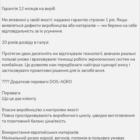
Гарантія 12 місяців на виріб
Ми впевнені у своїй якості: надаємо гарантію строком 1 рік. Якщо
виявляться дефекти виробництва або матеріалів — ми беремо на себе
відповідальність за їх усунення.
20 років досвіду в галузі
Протягом двох десятиліть ми відточували технології, вивчали реальні
польові умови і враховували тонкощі роботи зерноочисних систем на
комбайнах. Це дозволяє нам передбачати найгірші сценарії зносу і
застосовувати проактивні рішення для їх запобігання.
???? Додаткові переваги DOS-AGRO
Перевага
Що це дає клієнту
Власне виробництво з контролем якості
Повна прослідковуваність виробничого циклу, швидке виготовлення
та позитивний баланс ціна/якість
Використання європейських матеріалів
Мінімальний ризик корозії, вигинів, поломок в польових умовах