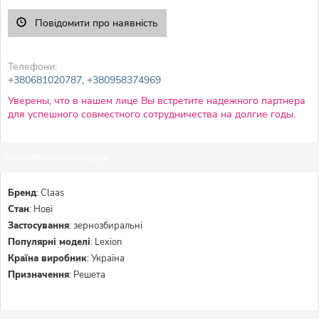
Повідомити про наявність
Телефони:
+380681020787
,
+380958374969
Уверены, что в нашем лице Вы встретите надежного партнера
для успешного совместного сотрудничества на долгие годы.
Характеристики товару:
Бренд
:
Claas
Стан
:
Нові
Застосування
:
зернозбиральні
Популярні моделі
:
Lexion
Країна виробник
:
Україна
Призначення
:
Решета