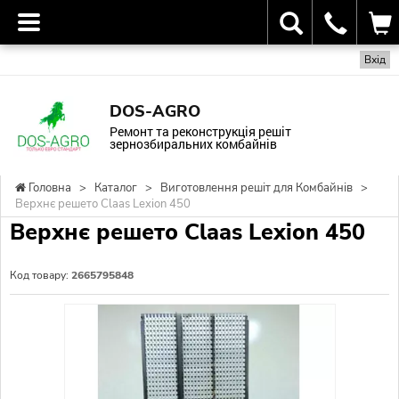
Вхід
DOS-AGRO
Ремонт та реконструкція решіт
зернозбиральних комбайнів
Головна
>
Каталог
>
Виготовлення решіт для Комбайнів
>
Верхнє решето Claas Lexion 450
Верхнє решето Claas Lexion 450
Код товару:
2665795848