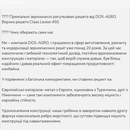
Опис товару
???? Преміальні зерноочисні регульовані решета від DOS-AGRO.
Верхнє решето Claas Lexion 450.
???? Чому обирають саме нас
Ми – компанія DOS-AGRO, і працюємо в сфері виготовлення, ремонту
та модернізації зерноочисних решіт уже понад 20 років. За цей час
накопичили глибокий технологічний досвід, постійно вдосконалюючи
конструкцію і матеріали — так, щоб виріб служив довше, був більш
надійним і давав реальний ефект покращення продуктивності
комбайна.
У порівнянні з багатьма конкурентами, ми ставимо акцент на:
Європейські матеріали: метал з Європи, оцинковка з Туреччини, дріт з
Німеччини — саме такі компоненти забезпечують високу міцність і
корозійну стійкість.
Удосконалення конструкції: наша гребінка із заворотом навколо дроту
формує максимальне ребро жорсткості, що суттєво підвищує міцність
конструкції під навантаженнями.