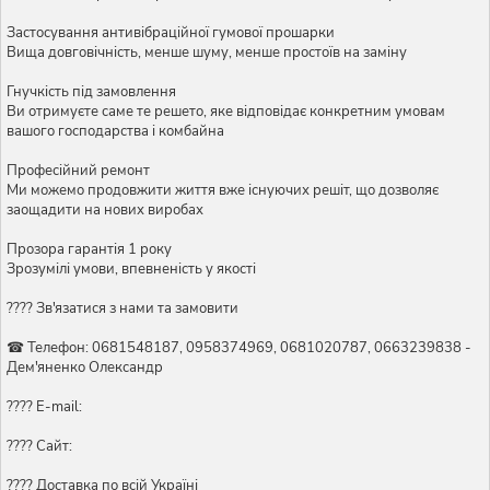
Застосування антивібраційної гумової прошарки
Вища довговічність, менше шуму, менше простоїв на заміну
Гнучкість під замовлення
Ви отримуєте саме те решето, яке відповідає конкретним умовам
вашого господарства і комбайна
Професійний ремонт
Ми можемо продовжити життя вже існуючих решіт, що дозволяє
заощадити на нових виробах
Прозора гарантія 1 року
Зрозумілі умови, впевненість у якості
???? Зв'язатися з нами та замовити
☎ Телефон: 0681548187, 0958374969, 0681020787, 0663239838 -
Дем'яненко Олександр
???? E-mail:
???? Сайт:
???? Доставка по всій Україні