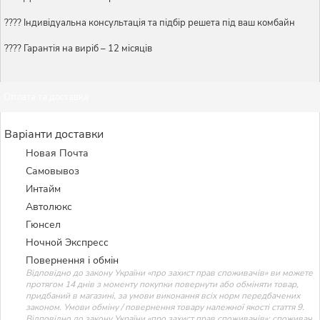
????️ Індивідуальна консультація та підбір решета під ваш комбайн
???? Гарантія на виріб – 12 місяців
Оплата та доставка
Варіанти доставки
Новая Почта
Самовывоз
Интайм
Автолюкс
Гюнсел
Ночной Экспресс
Повернення і обмін
Відповідно до закону України «про захист прав споживачів» ви можете
протягом 14 днів з моменту покупки повернути або обміняти товар,
придбаний в магазині, за умови виконання всіх норм передбачених
законом. Умови обміну / повернення товару належної якості стаття 9.
Відповідно до закону України «про захист прав споживачів»: споживач