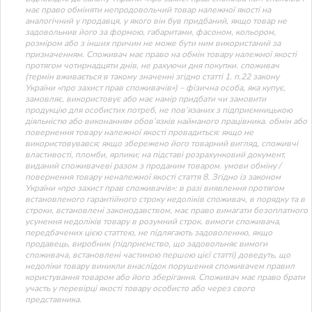
має право обміняти непродовольчий товар належної якості на
аналогічний у продавця, у якого він був придбаний, якщо товар не
задовольнив його за формою, габаритами, фасоном, кольором,
розміром або з інших причин не може бути ним використаний за
призначенням. Споживач має право на обмін товару належної якості
протягом чотирнадцяти днів, не рахуючи дня покупки. споживач
(термін вживається в такому значенні згідно статті 1. п.22 закону
України «про захист прав споживачів») – фізична особа, яка купує,
замовляє, використовує або має намір придбати чи замовити
продукцію для особистих потреб, не пов’язаних з підприємницькою
діяльністю або виконанням обов’язків найманого працівника. обмін або
повернення товару належної якості провадиться: якщо не
використовувався; якщо збережено його товарний вигляд, споживчі
властивості, пломби, ярлики; на підставі розрахунковий документ,
виданий споживачеві разом з проданим товаром. умови обміну /
повернення товару неналежної якості стаття 8. Згідно із законом
України «про захист прав споживачів»: в разі виявлення протягом
встановленого гарантійного строку недоліків споживач, в порядку та в
строки, встановлені законодавством, має право вимагати безоплатного
усунення недоліків товару в розумний строк. вимоги споживача,
передбачених цією статтею, не підлягають задоволенню, якщо
продавець, виробник (підприємство, що задовольняє вимоги
споживача, встановлені частиною першою цієї статті) доведуть, що
недоліки товару виникли внаслідок порушення споживачем правил
користування товаром або його зберігання. Споживач має право брати
участь у перевірці якості товару особисто або через свого
представника.