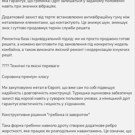
яка гарантує, що гребінка і дріт залишаться у заданому положенні
навіть при значних вібраціях.
Додатковий захист від тертя: встановлюємо антивібраційну гуму між
металевими елементами, що контактують. Це знижує шум, зменшує
знос і суттєво продовжує термін служби решета.
Ремонтна база і індивідуальний підхід: ми не просто продаємо готові
решета, а можемо виготовити під замовлення під конкретну модель
комбайна, а також виконати якісний ремонт і модернізацію існуючих
решіт.
???? Технічні та якісні переваги
Сировина преміум-класу
Ми закуповуємо метал в Європі, що вже сам по собі підвищує
надійність і довговічність конструкції. Турецька оцинковка забезпечує
захист від корозії навіть у суворих польових умовах, а німецький дріт
гарантує еластичність і міцність у з’єднаннях.
Конструктивне рішення "гребінка із заворотом"
Така форма гребінки навколо дроту створює додаткове ребро
жорсткості, яке працює як розподільник навантажень. Це означає, що