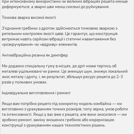
при інтенсивному використанні чи великих вібраціях решета менше
деформуються, а зварні шви менш схильні до руйнування.
Точкова зварка високої якості
З’єднання гребінки з дротом здійснюється точковою зваркою з
ретельним контролем якості швів. Це гарантує, що конструкція
витримає навіть серйозні вібрації і статичні навантаження без
«розкручування» чи «відриву» елементів.
Антивібраційна резина як демпфер
Ми додаємо спеціальну гуму в місцях, де дріт може тертись об
металеві ущільнювачі чи рамки. Це зменшує шум, знижує локальний
знос металу і дроту, і, як результат, збільшує ресурс решета до 2-3
разів у польових умовах.
Індивідуальне виготовлення і ремонт
Якщо вам потрібно решето під конкретну модель комбайна — ми
виготовимо з урахуванням точних розмірів, типу зерна, умов роботи
та інтенсивності. Якщо у вас вже є решета, але вони зносилися — ми
зробимо ремонт, заміну зношених гребінок або модернізацію
конструкції з урахуванням наших технологічних рішень.