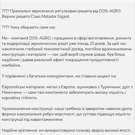
???? Преміальні зерноочисні регульовані решета від DOS-AGRO.
Верхнє решето Claas Matador Gigant.
???? Чому обирають саме нас
Ми – компанія DOS-AGRO, і працюємо в сфері виготовлення, ремонту
та модернізації зерноочисних решіт уже понад 20 років. За цей час
накопичили глибокий технологічний досвід, постійно вдосконалюючи
конструкцію і матеріали — так, щоб виріб служив довше, був більш
надійним і давав реальний ефект покращення продуктивності
комбайна.
У порівнянні з багатьма конкурентами, ми ставимо акцент на:
Європейські матеріали: метал з Європи, оцинковка з Туреччини, дріт з
Німеччини — саме такі компоненти забезпечують високу міцність і
корозійну стійкість.
Удосконалення конструкції: наша гребінка із заворотом навколо дроту
формує максимальне ребро жорсткості, що суттєво підвищує міцність
конструкції під навантаженнями.
Надійне кріплення: ми використовуємо точкову зварку високої якості,