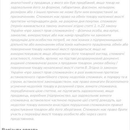
аналогічний у продавця, у якого він був придбаний, якщо товар не
задовольнив його за формою, габаритами, фасоном, кольором,
розміром або з інших причин не може бути ним використаний за
призначенням. Споживач має право на обмін товару належної якості
протягом чотирнадцяти днів, не рахуючи дня покупки. споживач
(термін вживається в такому значенні згідно статті 1. п.22 закону
України «про захист прав споживачів») – фізична особа, яка купує,
замовляє, використовує або має намір придбати чи замовити
продукцію для особистих потреб, не пов’язаних з підприємницькою
діяльністю або виконанням обов’язків найманого працівника. обмін або
повернення товару належної якості провадиться: якщо не
використовувався; якщо збережено його товарний вигляд, споживчі
властивості, пломби, ярлики; на підставі розрахунковий документ,
виданий споживачеві разом з проданим товаром. умови обміну /
повернення товару неналежної якості стаття 8. Згідно із законом
України «про захист прав споживачів»: в разі виявлення протягом
встановленого гарантійного строку недоліків споживач, в порядку та в
строки, встановлені законодавством, має право вимагати безоплатного
усунення недоліків товару в розумний строк. вимоги споживача,
передбачених цією статтею, не підлягають задоволенню, якщо
продавець, виробник (підприємство, що задовольняє вимоги
споживача, встановлені частиною першою цієї статті) доведуть, що
недоліки товару виникли внаслідок порушення споживачем правил
користування товаром або його зберігання. Споживач має право брати
участь у перевірці якості товару особисто або через свого
представника.
Варіанти оплати