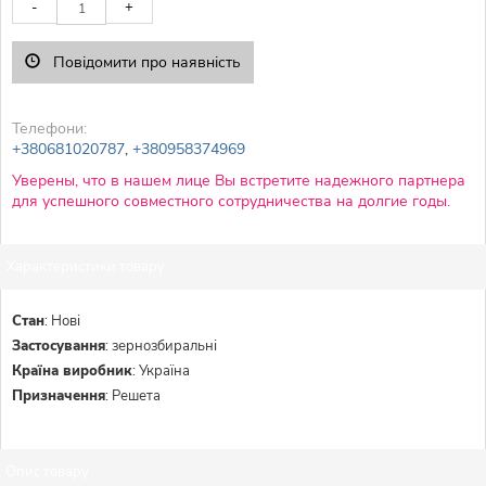
-
+
Повідомити про наявність
Телефони:
+380681020787
,
+380958374969
Уверены, что в нашем лице Вы встретите надежного партнера
для успешного совместного сотрудничества на долгие годы.
Характеристики товару:
Стан
:
Нові
Застосування
:
зернозбиральні
Країна виробник
:
Україна
Призначення
:
Решета
Опис товару