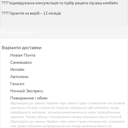
????️ Індивідуальна консультація та підбір решета під ваш комбайн
???? Гарантія на виріб – 12 місяців
Оплата та доставка
Варіанти доставки
Новая Почта
Самовывоз
Интайм
Автолюкс
Гюнсел
Ночной Экспресс
Повернення і обмін
Відповідно до закону України «про захист прав споживачів» ви можете
протягом 14 днів з моменту покупки повернути або обміняти товар,
придбаний в магазині, за умови виконання всіх норм передбачених
законом. Умови обміну / повернення товару належної якості стаття 9.
Відповідно до закону України «про захист прав споживачів»: споживач
має право обміняти непродовольчий товар належної якості на