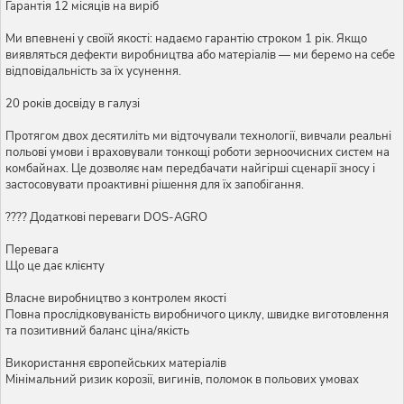
Гарантія 12 місяців на виріб
Ми впевнені у своїй якості: надаємо гарантію строком 1 рік. Якщо
виявляться дефекти виробництва або матеріалів — ми беремо на себе
відповідальність за їх усунення.
20 років досвіду в галузі
Протягом двох десятиліть ми відточували технології, вивчали реальні
польові умови і враховували тонкощі роботи зерноочисних систем на
комбайнах. Це дозволяє нам передбачати найгірші сценарії зносу і
застосовувати проактивні рішення для їх запобігання.
???? Додаткові переваги DOS-AGRO
Перевага
Що це дає клієнту
Власне виробництво з контролем якості
Повна прослідковуваність виробничого циклу, швидке виготовлення
та позитивний баланс ціна/якість
Використання європейських матеріалів
Мінімальний ризик корозії, вигинів, поломок в польових умовах