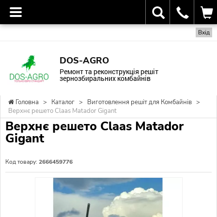
Вхід
DOS-AGRO
Ремонт та реконструкція решіт
зернозбиральних комбайнів
Головна
>
Каталог
>
Виготовлення решіт для Комбайнів
>
Верхнє решето Claas Matador Gigant
Верхнє решето Claas Matador
Gigant
Код товару:
2666459776