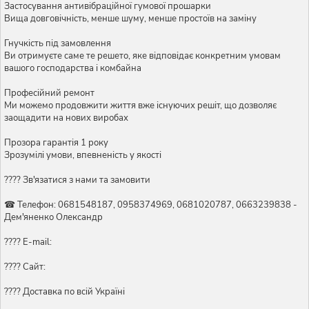
Застосування антивібраційної гумової прошарки
Вища довговічність, менше шуму, менше простоїв на заміну
Гнучкість під замовлення
Ви отримуєте саме те решето, яке відповідає конкретним умовам
вашого господарства і комбайна
Професійний ремонт
Ми можемо продовжити життя вже існуючих решіт, що дозволяє
заощадити на нових виробах
Прозора гарантія 1 року
Зрозумілі умови, впевненість у якості
???? Зв'язатися з нами та замовити
☎ Телефон: 0681548187, 0958374969, 0681020787, 0663239838 -
Дем'яненко Олександр
???? E-mail:
???? Сайт:
???? Доставка по всій Україні