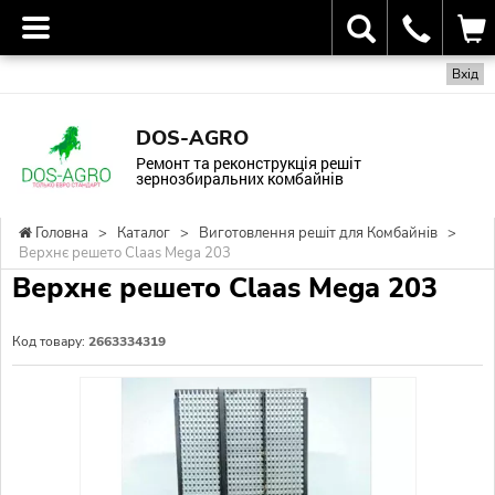
Вхід
DOS-AGRO
Ремонт та реконструкція решіт
зернозбиральних комбайнів
Головна
>
Каталог
>
Виготовлення решіт для Комбайнів
>
Верхнє решето Claas Mega 203
Верхнє решето Claas Mega 203
Код товару:
2663334319