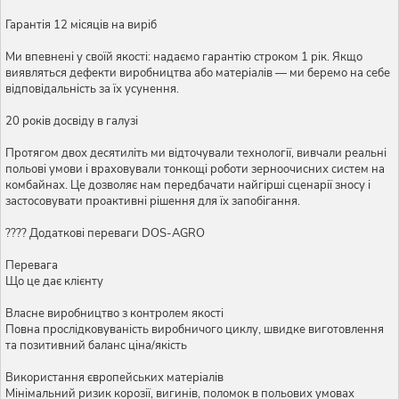
Гарантія 12 місяців на виріб
Ми впевнені у своїй якості: надаємо гарантію строком 1 рік. Якщо
виявляться дефекти виробництва або матеріалів — ми беремо на себе
відповідальність за їх усунення.
20 років досвіду в галузі
Протягом двох десятиліть ми відточували технології, вивчали реальні
польові умови і враховували тонкощі роботи зерноочисних систем на
комбайнах. Це дозволяє нам передбачати найгірші сценарії зносу і
застосовувати проактивні рішення для їх запобігання.
???? Додаткові переваги DOS-AGRO
Перевага
Що це дає клієнту
Власне виробництво з контролем якості
Повна прослідковуваність виробничого циклу, швидке виготовлення
та позитивний баланс ціна/якість
Використання європейських матеріалів
Мінімальний ризик корозії, вигинів, поломок в польових умовах