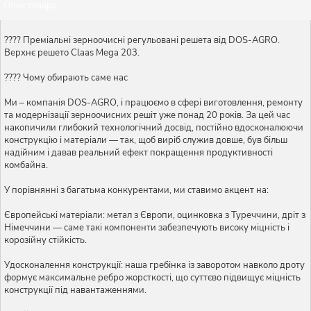
Опис товару
???? Преміальні зерноочисні регульовані решета від DOS-AGRO.
Верхнє решето Claas Mega 203.
???? Чому обирають саме нас
Ми – компанія DOS-AGRO, і працюємо в сфері виготовлення, ремонту
та модернізації зерноочисних решіт уже понад 20 років. За цей час
накопичили глибокий технологічний досвід, постійно вдосконалюючи
конструкцію і матеріали — так, щоб виріб служив довше, був більш
надійним і давав реальний ефект покращення продуктивності
комбайна.
У порівнянні з багатьма конкурентами, ми ставимо акцент на:
Європейські матеріали: метал з Європи, оцинковка з Туреччини, дріт з
Німеччини — саме такі компоненти забезпечують високу міцність і
корозійну стійкість.
Удосконалення конструкції: наша гребінка із заворотом навколо дроту
формує максимальне ребро жорсткості, що суттєво підвищує міцність
конструкції під навантаженнями.