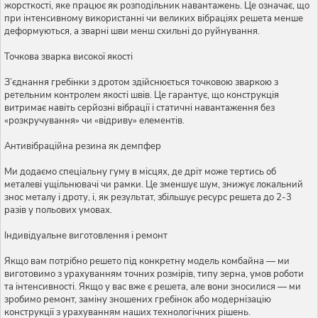
жорсткості, яке працює як розподільник навантажень. Це означає, що
при інтенсивному використанні чи великих вібраціях решета менше
деформуються, а зварні шви менш схильні до руйнування.
Точкова зварка високої якості
З’єднання гребінки з дротом здійснюється точковою зваркою з
ретельним контролем якості швів. Це гарантує, що конструкція
витримає навіть серйозні вібрації і статичні навантаження без
«розкручування» чи «відриву» елементів.
Антивібраційна резина як демпфер
Ми додаємо спеціальну гуму в місцях, де дріт може тертись об
металеві ущільнювачі чи рамки. Це зменшує шум, знижує локальний
знос металу і дроту, і, як результат, збільшує ресурс решета до 2-3
разів у польових умовах.
Індивідуальне виготовлення і ремонт
Якщо вам потрібно решето під конкретну модель комбайна — ми
виготовимо з урахуванням точних розмірів, типу зерна, умов роботи
та інтенсивності. Якщо у вас вже є решета, але вони зносилися — ми
зробимо ремонт, заміну зношених гребінок або модернізацію
конструкції з урахуванням наших технологічних рішень.