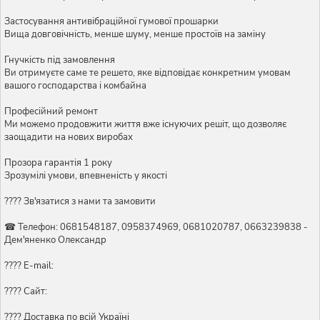
Застосування антивібраційної гумової прошарки
Вища довговічність, менше шуму, менше простоїв на заміну
Гнучкість під замовлення
Ви отримуєте саме те решето, яке відповідає конкретним умовам
вашого господарства і комбайна
Професійний ремонт
Ми можемо продовжити життя вже існуючих решіт, що дозволяє
заощадити на нових виробах
Прозора гарантія 1 року
Зрозумілі умови, впевненість у якості
???? Зв'язатися з нами та замовити
☎ Телефон: 0681548187, 0958374969, 0681020787, 0663239838 -
Дем'яненко Олександр
???? E-mail:
???? Сайт:
???? Доставка по всій Україні