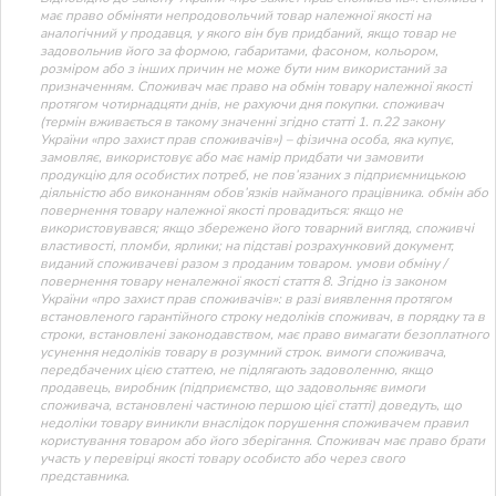
має право обміняти непродовольчий товар належної якості на
аналогічний у продавця, у якого він був придбаний, якщо товар не
задовольнив його за формою, габаритами, фасоном, кольором,
розміром або з інших причин не може бути ним використаний за
призначенням. Споживач має право на обмін товару належної якості
протягом чотирнадцяти днів, не рахуючи дня покупки. споживач
(термін вживається в такому значенні згідно статті 1. п.22 закону
України «про захист прав споживачів») – фізична особа, яка купує,
замовляє, використовує або має намір придбати чи замовити
продукцію для особистих потреб, не пов’язаних з підприємницькою
діяльністю або виконанням обов’язків найманого працівника. обмін або
повернення товару належної якості провадиться: якщо не
використовувався; якщо збережено його товарний вигляд, споживчі
властивості, пломби, ярлики; на підставі розрахунковий документ,
виданий споживачеві разом з проданим товаром. умови обміну /
повернення товару неналежної якості стаття 8. Згідно із законом
України «про захист прав споживачів»: в разі виявлення протягом
встановленого гарантійного строку недоліків споживач, в порядку та в
строки, встановлені законодавством, має право вимагати безоплатного
усунення недоліків товару в розумний строк. вимоги споживача,
передбачених цією статтею, не підлягають задоволенню, якщо
продавець, виробник (підприємство, що задовольняє вимоги
споживача, встановлені частиною першою цієї статті) доведуть, що
недоліки товару виникли внаслідок порушення споживачем правил
користування товаром або його зберігання. Споживач має право брати
участь у перевірці якості товару особисто або через свого
представника.