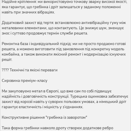
Надійне кріплення: ми використовуємо точкову зварку високої якості,
яка гарантує, що гребінка і дріт залишаться у заданому положенні
навіть при значних вібраціях.
Додатковий захист від тертя: встановлюємо антивібраційну гуму між
металевими елементами, що контактують. Це знижує шум, зменшує
знос і суттєво продовжує термін служби решета.
Ремонтна база і індивідуальний підхід: ми не просто продаємо готові
решета, а можемо виготовити під замовлення під конкретну модель
комбайна, а також виконати якісний ремонт і модернізацію існуючих
решіт.
???? Технічні та якісні переваги
Сировина преміум-класу
Ми закуповуємо метал в Європі, що вже сам по собі підвищує
надійність і довговічність конструкції. Турецька оцинковка забезпечує
захист від корозії навіть у суворих польових умовах, а німецький дріт
гарантує еластичність і міцність у з’єднаннях.
Конструктивне рішення "гребінка із заворотом"
Така форма гребінки навколо дроту створює додаткове ребро