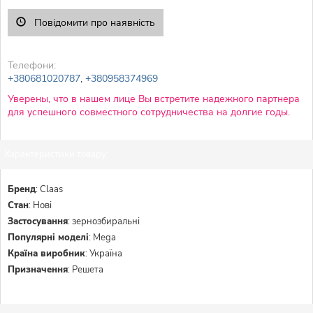
Повідомити про наявність
Телефони:
+380681020787
,
+380958374969
Уверены, что в нашем лице Вы встретите надежного партнера
для успешного совместного сотрудничества на долгие годы.
Характеристики товару:
Бренд
:
Claas
Стан
:
Нові
Застосування
:
зернозбиральні
Популярні моделі
:
Mega
Країна виробник
:
Україна
Призначення
:
Решета