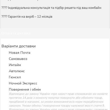
????️ Індивідуальна консультація та підбір решета під ваш комбайн
???? Гарантія на виріб – 12 місяців
Оплата та доставка
Варіанти доставки
Новая Почта
Самовывоз
Интайм
Автолюкс
Гюнсел
Ночной Экспресс
Повернення і обмін
Відповідно до закону України «про захист прав споживачів» ви можете
протягом 14 днів з моменту покупки повернути або обміняти товар,
придбаний в магазині, за умови виконання всіх норм передбачених
законом. Умови обміну / повернення товару належної якості стаття 9.
Відповідно до закону України «про захист прав споживачів»: споживач