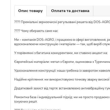
Опис товару
Оплата та доставка
???? Преміальні зерноочисні регульовані решета від DOS-AGRO
???? Чому обирають саме нас
Ми – компанія DOS-AGRO, і працюємо в сфері виготовлення, ре
вдосконалюючи конструкцію і матеріали — так, щоб виріб слу
У порівнянні з багатьма конкурентами, ми ставимо акцент на:
Європейські матеріали: метал з Європи, оцинковка з Туреччини,
Удосконалення конструкції: наша гребінка із заворотом навкол
Надійне кріплення: ми використовуємо точкову зварку високої я
Додатковий захист від тертя: встановлюємо антивібраційну гу
Ремонтна база і індивідуальний підхід: ми не просто продаємо
існуючих решіт.