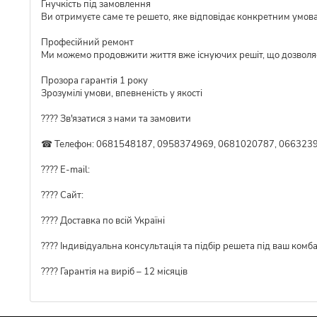
Гнучкість під замовлення
Ви отримуєте саме те решето, яке відповідає конкретним умов
Професійний ремонт
Ми можемо продовжити життя вже існуючих решіт, що дозволя
Прозора гарантія 1 року
Зрозумілі умови, впевненість у якості
???? Зв'язатися з нами та замовити
☎ Телефон: 0681548187, 0958374969, 0681020787, 0663239
???? E-mail:
???? Сайт:
???? Доставка по всій Україні
????️ Індивідуальна консультація та підбір решета під ваш комб
???? Гарантія на виріб – 12 місяців