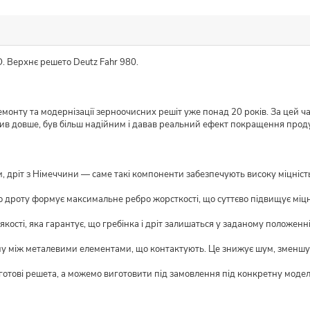
. Верхнє решето Deutz Fahr 980.
монту та модернізації зерноочисних решіт уже понад 20 років. За цей ч
жив довше, був більш надійним і давав реальний ефект покращення прод
 дріт з Німеччини — саме такі компоненти забезпечують високу міцність і
о дроту формує максимальне ребро жорсткості, що суттєво підвищує міцн
кості, яка гарантує, що гребінка і дріт залишаться у заданому положенні
му між металевими елементами, що контактують. Це знижує шум, зменшує
 готові решета, а можемо виготовити під замовлення під конкретну моде