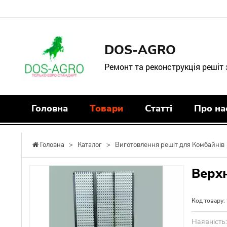
DOS-AGRO
Ремонт та реконструкція решіт
Головна
Товари
Статті
Про на
Головна
>
Каталог
>
Виготовлення решіт для Комбайнів
Верхн
Код товару:
Наявність: