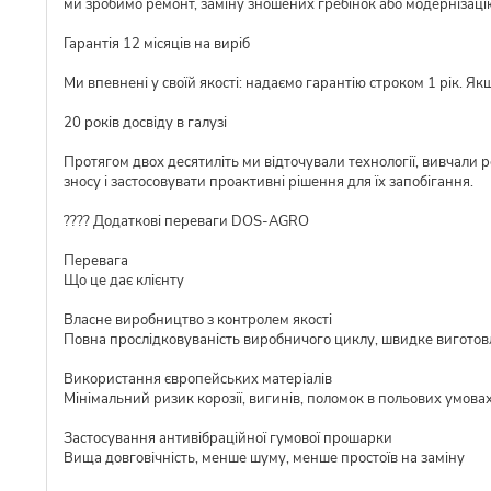
ми зробимо ремонт, заміну зношених гребінок або модернізаці
Гарантія 12 місяців на виріб
Ми впевнені у своїй якості: надаємо гарантію строком 1 рік. Я
20 років досвіду в галузі
Протягом двох десятиліть ми відточували технології, вивчали 
зносу і застосовувати проактивні рішення для їх запобігання.
???? Додаткові переваги DOS-AGRO
Перевага
Що це дає клієнту
Власне виробництво з контролем якості
Повна прослідковуваність виробничого циклу, швидке виготовл
Використання європейських матеріалів
Мінімальний ризик корозії, вигинів, поломок в польових умова
Застосування антивібраційної гумової прошарки
Вища довговічність, менше шуму, менше простоїв на заміну