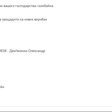
ам вашого господарства і комбайна
є заощадити на нових виробах
838 - Дем'яненко Олександр
айн