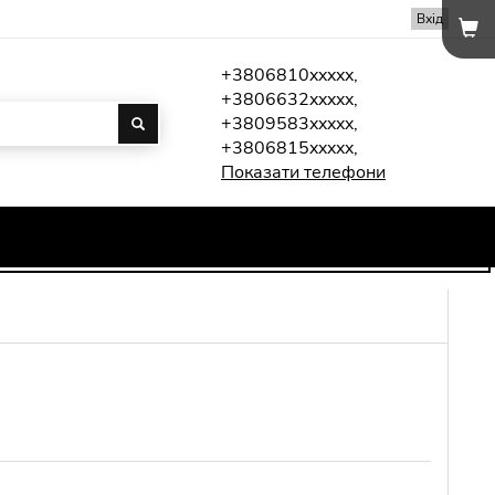
Вхід
+3806810xxxxx,
+3806632xxxxx,
+3809583xxxxx,
+3806815xxxxx,
Показати телефони