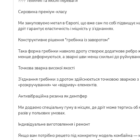
???? Технічні та якісні переваги
Сировина преміум-класу
Ми закуповуємо метал в Європі, що вже сам по собі підвищує над
дріт гарантує еластичність і міцність у з’єднаннях.
Конструктивне рішення "гребінка із заворотом"
Така форма гребінки навколо дроту створює додаткове ребро ж
менше деформуються, а зварні шви менш схильні до руйнуван
Точкова зварка високої якості
З’єднання гребінки з дротом здійснюється точковою зваркою з р
«розкручування» чи «відриву» елементів.
Антивібраційна резина як демпфер
Ми додаємо спеціальну гуму в місцях, де дріт може тертись об 
разів у польових умовах.
Індивідуальне виготовлення і ремонт
Якщо вам потрібно решето під конкретну модель комбайна — ми 