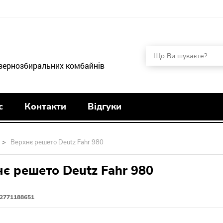
 зернозбиральних комбайнів
с
Контакти
Відгуки
>
Верхнє решето Deutz Fahr 980
є решето Deutz Fahr 980
2771188651