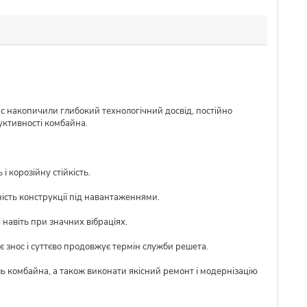
ас накопичили глибокий технологічний досвід, постійно
уктивності комбайна.
 корозійну стійкість.
ість конструкції під навантаженнями.
 навіть при значних вібраціях.
 знос і суттєво продовжує термін служби решета.
ль комбайна, а також виконати якісний ремонт і модернізацію