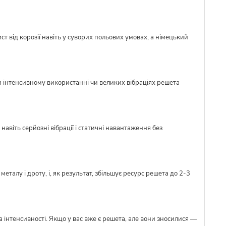
ст від корозії навіть у суворих польових умовах, а німецький
и інтенсивному використанні чи великих вібраціях решета
авіть серйозні вібрації і статичні навантаження без
талу і дроту, і, як результат, збільшує ресурс решета до 2-3
 інтенсивності. Якщо у вас вже є решета, але вони зносилися —