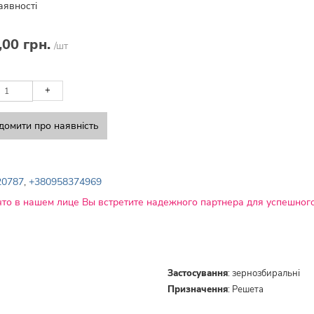
аявності
,00 грн.
/шт
+
домити про наявність
20787
,
+380958374969
что в нашем лице Вы встретите надежного партнера для успешного
Застосування
:
зернозбиральні
Призначення
:
Решета