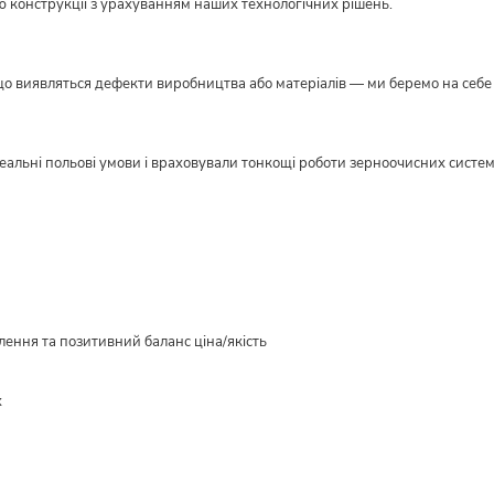
ю конструкції з урахуванням наших технологічних рішень.
кщо виявляться дефекти виробництва або матеріалів — ми беремо на себе в
реальні польові умови і враховували тонкощі роботи зерноочисних систе
ення та позитивний баланс ціна/якість
х