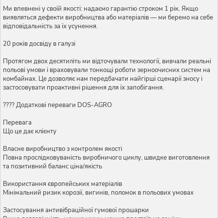
Ми впевнені у своїй якості: надаємо гарантію строком 1 рік. Якщо
виявляться дефекти виробництва або матеріалів — ми беремо на себе
відповідальність за їх усунення.
20 років досвіду в галузі
Протягом двох десятиліть ми відточували технології, вивчали реальні
польові умови і враховували тонкощі роботи зерноочисних систем на
комбайнах. Це дозволяє нам передбачати найгірші сценарії зносу і
застосовувати проактивні рішення для їх запобігання.
???? Додаткові переваги DOS-AGRO
Перевага
Що це дає клієнту
Власне виробництво з контролем якості
Повна прослідковуваність виробничого циклу, швидке виготовлення
та позитивний баланс ціна/якість
Використання європейських матеріалів
Мінімальний ризик корозії, вигинів, поломок в польових умовах
Застосування антивібраційної гумової прошарки