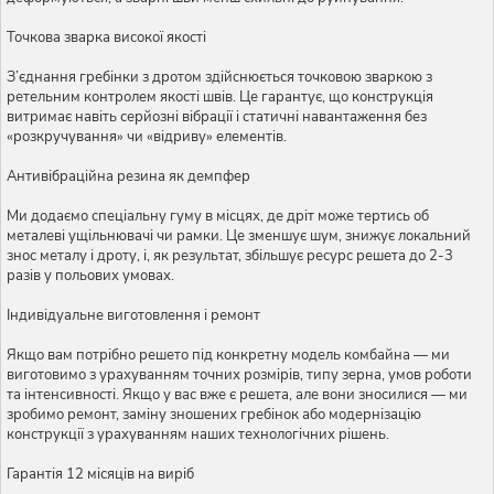
Точкова зварка високої якості
З’єднання гребінки з дротом здійснюється точковою зваркою з
ретельним контролем якості швів. Це гарантує, що конструкція
витримає навіть серйозні вібрації і статичні навантаження без
«розкручування» чи «відриву» елементів.
Антивібраційна резина як демпфер
Ми додаємо спеціальну гуму в місцях, де дріт може тертись об
металеві ущільнювачі чи рамки. Це зменшує шум, знижує локальний
знос металу і дроту, і, як результат, збільшує ресурс решета до 2-3
разів у польових умовах.
Індивідуальне виготовлення і ремонт
Якщо вам потрібно решето під конкретну модель комбайна — ми
виготовимо з урахуванням точних розмірів, типу зерна, умов роботи
та інтенсивності. Якщо у вас вже є решета, але вони зносилися — ми
зробимо ремонт, заміну зношених гребінок або модернізацію
конструкції з урахуванням наших технологічних рішень.
Гарантія 12 місяців на виріб