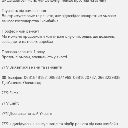
Вища довговічність, менше шуму, менше простоїв на заміну
Гнучкість під замовлення
Ви отримуєте саме те решето, яке відповідає конкретним умовам
вашого господарства і комбайна
Професійний ремонт
Ми можемо продовжити життя вже існуючих решіт, що дозволяє
заощадити на нових виробах
Прозора гарантія 1 року
Зрозумілі умови, впевненість у якості
???? Зв'язатися з нами та замовити
☎ Телефон: 0681548187, 0958374969, 0681020787, 0663239838 -
Дем'яненко Олександр
???? E-mail:
???? Сайт:
???? Доставка по всій Україні
????️ Індивідуальна консультація та підбір решета під ваш комбайн