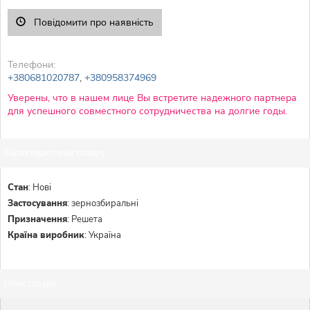
Повідомити про наявність
Телефони:
+380681020787
,
+380958374969
Уверены, что в нашем лице Вы встретите надежного партнера
для успешного совместного сотрудничества на долгие годы.
Характеристики товару:
Стан
:
Нові
Застосування
:
зернозбиральні
Призначення
:
Решета
Країна виробник
:
Україна
Опис товару