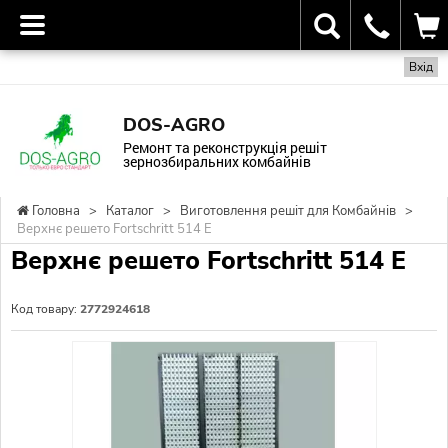
Вхід
DOS-AGRO
Ремонт та реконструкція решіт
зернозбиральних комбайнів
Головна
>
Каталог
>
Виготовлення решіт для Комбайнів
>
Верхнє решето Fortschritt 514 Е
Верхнє решето Fortschritt 514 Е
Код товару:
2772924618