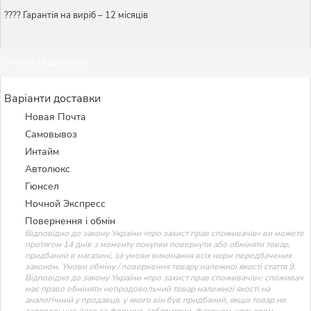
???? Гарантія на виріб – 12 місяців
Оплата та доставка
Варіанти доставки
Новая Почта
Самовывоз
Интайм
Автолюкс
Гюнсел
Ночной Экспресс
Повернення і обмін
Відповідно до закону України «про захист прав споживачів» ви можете
протягом 14 днів з моменту покупки повернути або обміняти товар,
придбаний в магазині, за умови виконання всіх норм передбачених
законом. Умови обміну / повернення товару належної якості стаття 9.
Відповідно до закону України «про захист прав споживачів»: споживач
має право обміняти непродовольчий товар належної якості на
аналогічний у продавця, у якого він був придбаний, якщо товар не
задовольнив його за формою, габаритами, фасоном, кольором,