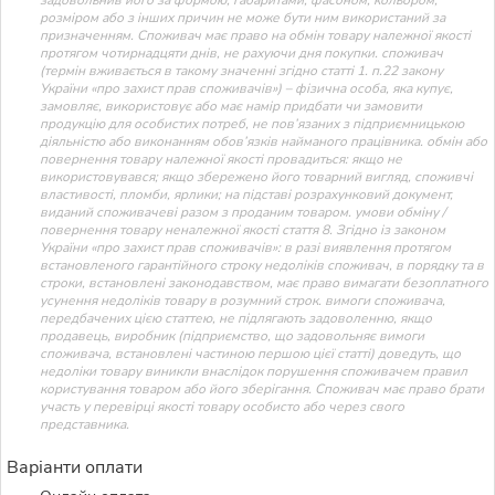
розміром або з інших причин не може бути ним використаний за
призначенням. Споживач має право на обмін товару належної якості
протягом чотирнадцяти днів, не рахуючи дня покупки. споживач
(термін вживається в такому значенні згідно статті 1. п.22 закону
України «про захист прав споживачів») – фізична особа, яка купує,
замовляє, використовує або має намір придбати чи замовити
продукцію для особистих потреб, не пов’язаних з підприємницькою
діяльністю або виконанням обов’язків найманого працівника. обмін або
повернення товару належної якості провадиться: якщо не
використовувався; якщо збережено його товарний вигляд, споживчі
властивості, пломби, ярлики; на підставі розрахунковий документ,
виданий споживачеві разом з проданим товаром. умови обміну /
повернення товару неналежної якості стаття 8. Згідно із законом
України «про захист прав споживачів»: в разі виявлення протягом
встановленого гарантійного строку недоліків споживач, в порядку та в
строки, встановлені законодавством, має право вимагати безоплатного
усунення недоліків товару в розумний строк. вимоги споживача,
передбачених цією статтею, не підлягають задоволенню, якщо
продавець, виробник (підприємство, що задовольняє вимоги
споживача, встановлені частиною першою цієї статті) доведуть, що
недоліки товару виникли внаслідок порушення споживачем правил
користування товаром або його зберігання. Споживач має право брати
участь у перевірці якості товару особисто або через свого
представника.
Варіанти оплати