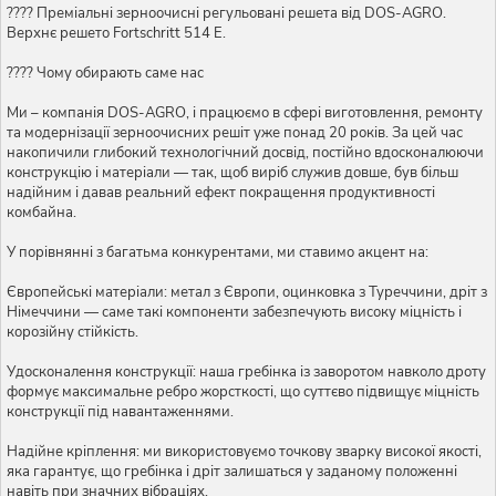
???? Преміальні зерноочисні регульовані решета від DOS-AGRO.
Верхнє решето Fortschritt 514 Е.
???? Чому обирають саме нас
Ми – компанія DOS-AGRO, і працюємо в сфері виготовлення, ремонту
та модернізації зерноочисних решіт уже понад 20 років. За цей час
накопичили глибокий технологічний досвід, постійно вдосконалюючи
конструкцію і матеріали — так, щоб виріб служив довше, був більш
надійним і давав реальний ефект покращення продуктивності
комбайна.
У порівнянні з багатьма конкурентами, ми ставимо акцент на:
Європейські матеріали: метал з Європи, оцинковка з Туреччини, дріт з
Німеччини — саме такі компоненти забезпечують високу міцність і
корозійну стійкість.
Удосконалення конструкції: наша гребінка із заворотом навколо дроту
формує максимальне ребро жорсткості, що суттєво підвищує міцність
конструкції під навантаженнями.
Надійне кріплення: ми використовуємо точкову зварку високої якості,
яка гарантує, що гребінка і дріт залишаться у заданому положенні
навіть при значних вібраціях.