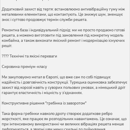
Додатковий захист від тертя: встановлюємо антивібраційну гуму між
металевими елементами, що контактують. Це знижує шум, зменшує
знос і суттєво продовжує термін служби решета.
Ремонтна база і індивідуальний підхід: ми не просто продаємо готові
решета, а можемо виготовити під замовлення під конкретну модель
комбайна, а також виконати якісний ремонт і модернізацію існуючих
решіт.
???? Технічні та якісні переваги
Сировина преміум-класу
Ми закуповуємо метал в Європі, що вже сам по собі підвищує
надійність і довговічність конструкції. Турецька оцинковка забезпечує
захист від корозії навіть у суворих польових умовах, а німецький дріт
гарантує еластичність і міцність у з’єднаннях.
Конструктивне рішення "гребінка із заворотом"
Така форма гребінки навколо дроту створює додаткове ребро
жорсткості, яке працює як розподільник навантажень. Це означає, що
при інтенсивному використанні чи великих вібраціях решета менше
деформуються, а зварні шви менш схильні до руйнування.