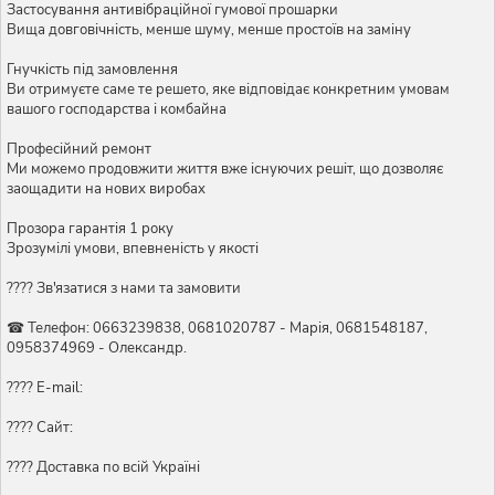
Застосування антивібраційної гумової прошарки
Вища довговічність, менше шуму, менше простоїв на заміну
Гнучкість під замовлення
Ви отримуєте саме те решето, яке відповідає конкретним умовам
вашого господарства і комбайна
Професійний ремонт
Ми можемо продовжити життя вже існуючих решіт, що дозволяє
заощадити на нових виробах
Прозора гарантія 1 року
Зрозумілі умови, впевненість у якості
???? Зв'язатися з нами та замовити
☎ Телефон: 0663239838, 0681020787 - Марія, 0681548187,
0958374969 - Олександр.
???? E-mail:
???? Сайт:
???? Доставка по всій Україні