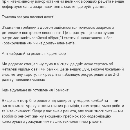
при інтенсивному використанні чи великих вібраціях решета менше
деформуються, а зварні шви менш схильні до руйнування.
Точкова зварка високої якості
З’єднання гребінки з дротом здійснюється точковою зваркою з
ретельним контролем якості швів. Це гарантує, що конструкція
витримає навіть серйозні вібрації і статичні навантаження без
«розкручування» чи «відриву» елементів.
Антивібраційна резина як демпфер
Ми додаємо спеціальну гуму в місцях, де дріт може тертись об
металеві ущільнювачі чи рамки. Це зменшує шум, знижує локальний
знос металу і дроту, і, як результат, збільшує ресурс решета до 2-3
разів у польових умовах.
Індивідуальне виготовлення і ремонт
Якщо вам потрібно решето під конкретну модель комбайна — ми
виготовимо з урахуванням точних розмірів, типу зерна, умов роботи
та інтенсивності. Якщо у вас вже є решета, але вони зносилися — ми
зробимо ремонт, заміну зношених гребінок або модернізацію
конструкції з урахуванням наших технологічних рішень.