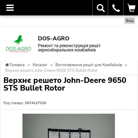
Вхід
DOS-AGRO
Ремонт та реконструкція решіт
зернозбиральних комбайнів
Головна
>
Каталог
>
Виготовлення решіт для Комбайнів
>
Верхнє решето John-Deere 9650 STS Bullet Rotor
Верхнє решето John-Deere 9650
STS Bullet Rotor
Код товару:
2674127315