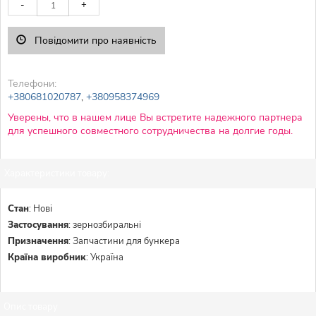
-
+
Повідомити про наявність
Телефони:
+380681020787
,
+380958374969
Уверены, что в нашем лице Вы встретите надежного партнера
для успешного совместного сотрудничества на долгие годы.
Характеристики товару:
Стан
:
Нові
Застосування
:
зернозбиральні
Призначення
:
Запчастини для бункера
Країна виробник
:
Україна
Опис товару