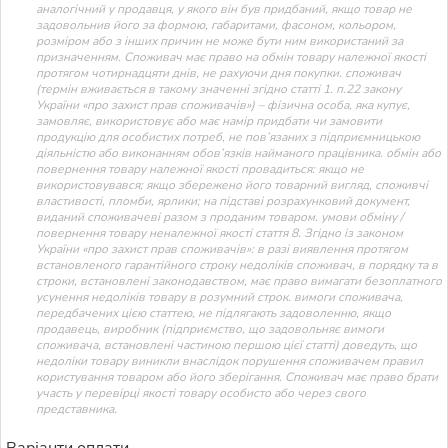
аналогічний у продавця, у якого він був придбаний, якщо товар не
задовольнив його за формою, габаритами, фасоном, кольором,
розміром або з інших причин не може бути ним використаний за
призначенням. Споживач має право на обмін товару належної якості
протягом чотирнадцяти днів, не рахуючи дня покупки. споживач
(термін вживається в такому значенні згідно статті 1. п.22 закону
України «про захист прав споживачів») – фізична особа, яка купує,
замовляє, використовує або має намір придбати чи замовити
продукцію для особистих потреб, не пов’язаних з підприємницькою
діяльністю або виконанням обов’язків найманого працівника. обмін або
повернення товару належної якості провадиться: якщо не
використовувався; якщо збережено його товарний вигляд, споживчі
властивості, пломби, ярлики; на підставі розрахунковий документ,
виданий споживачеві разом з проданим товаром. умови обміну /
повернення товару неналежної якості стаття 8. Згідно із законом
України «про захист прав споживачів»: в разі виявлення протягом
встановленого гарантійного строку недоліків споживач, в порядку та в
строки, встановлені законодавством, має право вимагати безоплатного
усунення недоліків товару в розумний строк. вимоги споживача,
передбачених цією статтею, не підлягають задоволенню, якщо
продавець, виробник (підприємство, що задовольняє вимоги
споживача, встановлені частиною першою цієї статті) доведуть, що
недоліки товару виникли внаслідок порушення споживачем правил
користування товаром або його зберігання. Споживач має право брати
участь у перевірці якості товару особисто або через свого
представника.
Варіанти оплати