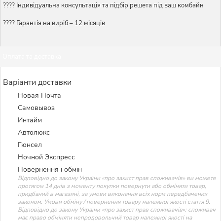
????️ Індивідуальна консультація та підбір решета під ваш комбайн
???? Гарантія на виріб – 12 місяців
Оплата та доставка
Варіанти доставки
Новая Почта
Самовывоз
Интайм
Автолюкс
Гюнсел
Ночной Экспресс
Повернення і обмін
Відповідно до закону України «про захист прав споживачів» ви можете
протягом 14 днів з моменту покупки повернути або обміняти товар,
придбаний в магазині, за умови виконання всіх норм передбачених
законом. Умови обміну / повернення товару належної якості стаття 9.
Відповідно до закону України «про захист прав споживачів»: споживач
має право обміняти непродовольчий товар належної якості на