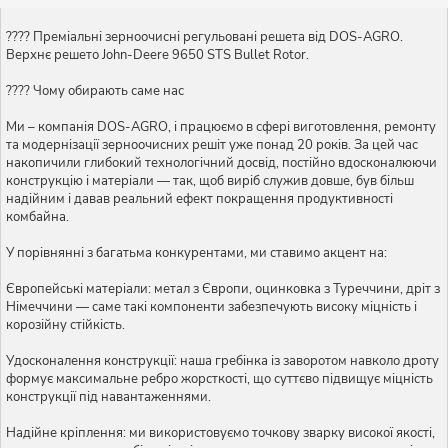
???? Преміальні зерноочисні регульовані решета від DOS-AGRO.
Верхнє решето John-Deere 9650 STS Bullet Rotor.
???? Чому обирають саме нас
Ми – компанія DOS-AGRO, і працюємо в сфері виготовлення, ремонту
та модернізації зерноочисних решіт уже понад 20 років. За цей час
накопичили глибокий технологічний досвід, постійно вдосконалюючи
конструкцію і матеріали — так, щоб виріб служив довше, був більш
надійним і давав реальний ефект покращення продуктивності
комбайна.
У порівнянні з багатьма конкурентами, ми ставимо акцент на:
Європейські матеріали: метал з Європи, оцинковка з Туреччини, дріт з
Німеччини — саме такі компоненти забезпечують високу міцність і
корозійну стійкість.
Удосконалення конструкції: наша гребінка із заворотом навколо дроту
формує максимальне ребро жорсткості, що суттєво підвищує міцність
конструкції під навантаженнями.
Надійне кріплення: ми використовуємо точкову зварку високої якості,