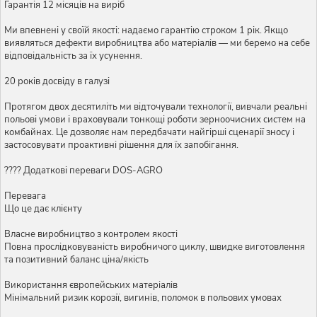
Гарантія 12 місяців на виріб
Ми впевнені у своїй якості: надаємо гарантію строком 1 рік. Якщо
виявляться дефекти виробництва або матеріалів — ми беремо на себе
відповідальність за їх усунення.
20 років досвіду в галузі
Протягом двох десятиліть ми відточували технології, вивчали реальні
польові умови і враховували тонкощі роботи зерноочисних систем на
комбайнах. Це дозволяє нам передбачати найгірші сценарії зносу і
застосовувати проактивні рішення для їх запобігання.
???? Додаткові переваги DOS-AGRO
Перевага
Що це дає клієнту
Власне виробництво з контролем якості
Повна прослідковуваність виробничого циклу, швидке виготовлення
та позитивний баланс ціна/якість
Використання європейських матеріалів
Мінімальний ризик корозії, вигинів, поломок в польових умовах