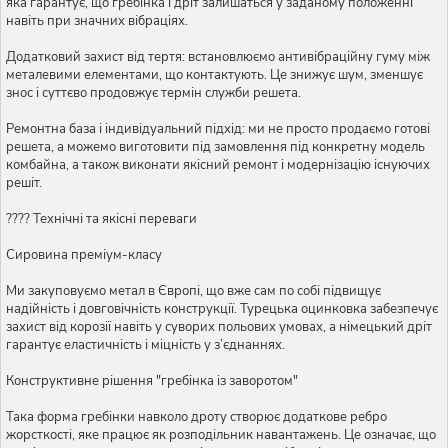
яка гарантує, що гребінка і дріт залишаться у заданому положенні
навіть при значних вібраціях.
Додатковий захист від тертя: встановлюємо антивібраційну гуму між
металевими елементами, що контактують. Це знижує шум, зменшує
знос і суттєво продовжує термін служби решета.
Ремонтна база і індивідуальний підхід: ми не просто продаємо готові
решета, а можемо виготовити під замовлення під конкретну модель
комбайна, а також виконати якісний ремонт і модернізацію існуючих
решіт.
???? Технічні та якісні переваги
Сировина преміум-класу
Ми закуповуємо метал в Європі, що вже сам по собі підвищує
надійність і довговічність конструкції. Турецька оцинковка забезпечує
захист від корозії навіть у суворих польових умовах, а німецький дріт
гарантує еластичність і міцність у з’єднаннях.
Конструктивне рішення "гребінка із заворотом"
Така форма гребінки навколо дроту створює додаткове ребро
жорсткості, яке працює як розподільник навантажень. Це означає, що