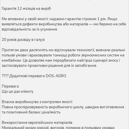
Гарантія 12 місяців на виріб
Ми впевнені у своїй якості: надаємо гарантію строком 1 рік. Якщо
виявляться дефекти виробництва або матеріалів — ми беремо на себе
відповідальність за їх усунення.
20 років досвіду в галузі
Протягом двох десятиліть ми відточували технології, вивчали реальні
польові умови і враховували тонкощі роботи зерноочисних систем на
комбайнах. Це дозволяє нам передбачати найгірші сценарії зносу і
застосовувати проактивні рішення для їх запобігання.
???? Додаткові переваги DOS-AGRO
Перевага
Що це дає клієнту
Власне виробництво з контролем якості
Повна прослідковуваність виробничого циклу, швидке виготовлення
та позитивний баланс ціна/якість
Використання європейських матеріалів
Мінімальний ризик корозії, вигинів, поломок в польових умовах