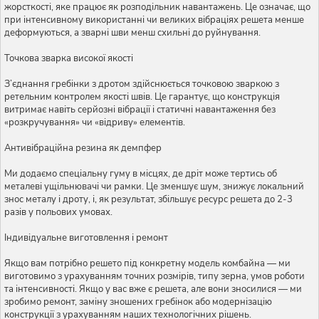
жорсткості, яке працює як розподільник навантажень. Це означає, що
при інтенсивному використанні чи великих вібраціях решета менше
деформуються, а зварні шви менш схильні до руйнування.
Точкова зварка високої якості
З’єднання гребінки з дротом здійснюється точковою зваркою з
ретельним контролем якості швів. Це гарантує, що конструкція
витримає навіть серйозні вібрації і статичні навантаження без
«розкручування» чи «відриву» елементів.
Антивібраційна резина як демпфер
Ми додаємо спеціальну гуму в місцях, де дріт може тертись об
металеві ущільнювачі чи рамки. Це зменшує шум, знижує локальний
знос металу і дроту, і, як результат, збільшує ресурс решета до 2-3
разів у польових умовах.
Індивідуальне виготовлення і ремонт
Якщо вам потрібно решето під конкретну модель комбайна — ми
виготовимо з урахуванням точних розмірів, типу зерна, умов роботи
та інтенсивності. Якщо у вас вже є решета, але вони зносилися — ми
зробимо ремонт, заміну зношених гребінок або модернізацію
конструкції з урахуванням наших технологічних рішень.