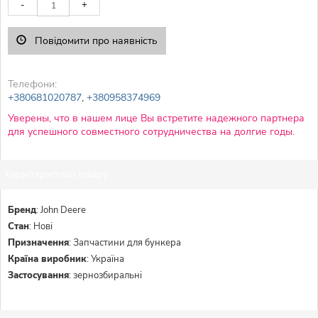
-
+
Повідомити про наявність
Телефони:
+380681020787
,
+380958374969
Уверены, что в нашем лице Вы встретите надежного партнера
для успешного совместного сотрудничества на долгие годы.
Характеристики товару:
Бренд
:
John Deere
Стан
:
Нові
Призначення
:
Запчастини для бункера
Країна виробник
:
Україна
Застосування
:
зернозбиральні