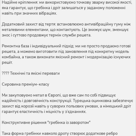
Надійне кріплення: ми використовуємо точкову зварку високої якості,
яка гарантує, що гребінка і дріт залишаться у заданому положенні
навіть при значних вібраціях.
Додатковий захист від тертя: встановлюємо антивібраційну гуму між
металевими елементами, що контактують. Це знижує шум, зменшує
знос і суттєво продовжує термін служби решета.
Ремонтна база і індивідуальний підхід: ми не просто продаємо готові
решета, а можемо виготовити під замовлення під конкретну модель
комбайна, а також виконати якісний ремонт і модернізацію існуючих
решіт.
???? Технічні та якісні переваги
Сировина преміум-класу
Ми закуповуємо метал в Європі, що вже сам по собі підвищує
надійність і довговічність конструкції. Турецька оцинковка забезпечує
захист від корозії навіть у суворих польових умовах, а німецький дріт
гарантує еластичність і міцність у з’єднаннях.
Конструктивне рішення "гребінка із заворотом"
Така форма гребінки навколо дроту створює додаткове ребро