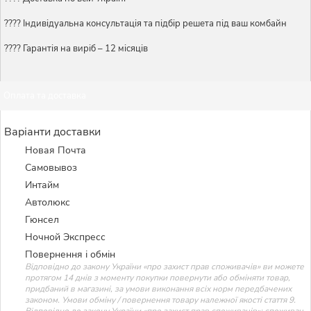
????️ Індивідуальна консультація та підбір решета під ваш комбайн
???? Гарантія на виріб – 12 місяців
Оплата та доставка
Варіанти доставки
Новая Почта
Самовывоз
Интайм
Автолюкс
Гюнсел
Ночной Экспресс
Повернення і обмін
Відповідно до закону України «про захист прав споживачів» ви можете
протягом 14 днів з моменту покупки повернути або обміняти товар,
придбаний в магазині, за умови виконання всіх норм передбачених
законом. Умови обміну / повернення товару належної якості стаття 9.
Відповідно до закону України «про захист прав споживачів»: споживач