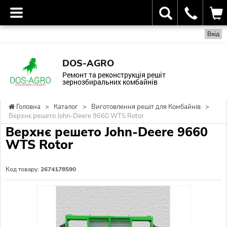
Вхід
DOS-AGRO
Ремонт та реконструкція решіт
зернозбиральних комбайнів
Головна
>
Каталог
>
Виготовлення решіт для Комбайнів
>
Верхнє решето John-Deere 9660 WTS Rotor
Верхнє решето John-Deere 9660
WTS Rotor
Код товару:
2674178590