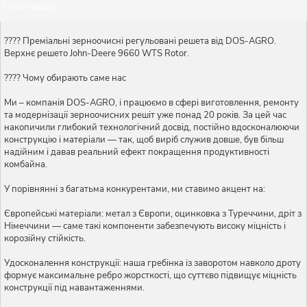
Опис товару
???? Преміальні зерноочисні регульовані решета від DOS-AGRO.
Верхнє решето John-Deere 9660 WTS Rotor.
???? Чому обирають саме нас
Ми – компанія DOS-AGRO, і працюємо в сфері виготовлення, ремонту
та модернізації зерноочисних решіт уже понад 20 років. За цей час
накопичили глибокий технологічний досвід, постійно вдосконалюючи
конструкцію і матеріали — так, щоб виріб служив довше, був більш
надійним і давав реальний ефект покращення продуктивності
комбайна.
У порівнянні з багатьма конкурентами, ми ставимо акцент на:
Європейські матеріали: метал з Європи, оцинковка з Туреччини, дріт з
Німеччини — саме такі компоненти забезпечують високу міцність і
корозійну стійкість.
Удосконалення конструкції: наша гребінка із заворотом навколо дроту
формує максимальне ребро жорсткості, що суттєво підвищує міцність
конструкції під навантаженнями.