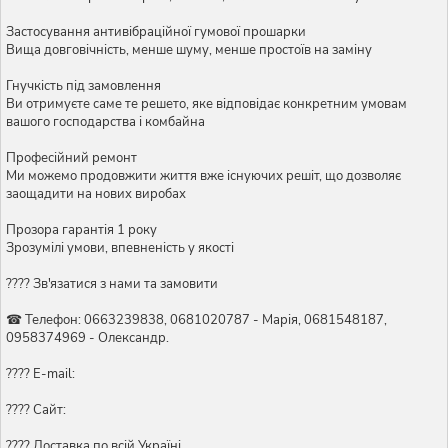
Застосування антивібраційної гумової прошарки
Вища довговічність, менше шуму, менше простоїв на заміну
Гнучкість під замовлення
Ви отримуєте саме те решето, яке відповідає конкретним умовам
вашого господарства і комбайна
Професійний ремонт
Ми можемо продовжити життя вже існуючих решіт, що дозволяє
заощадити на нових виробах
Прозора гарантія 1 року
Зрозумілі умови, впевненість у якості
???? Зв'язатися з нами та замовити
☎ Телефон: 0663239838, 0681020787 - Марія, 0681548187,
0958374969 - Олександр.
???? E-mail:
???? Сайт:
???? Доставка по всій Україні