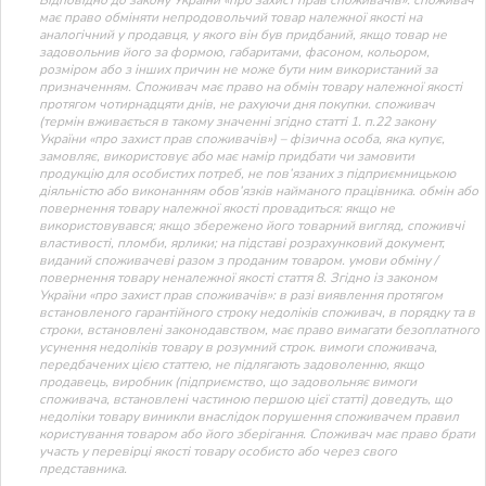
має право обміняти непродовольчий товар належної якості на
аналогічний у продавця, у якого він був придбаний, якщо товар не
задовольнив його за формою, габаритами, фасоном, кольором,
розміром або з інших причин не може бути ним використаний за
призначенням. Споживач має право на обмін товару належної якості
протягом чотирнадцяти днів, не рахуючи дня покупки. споживач
(термін вживається в такому значенні згідно статті 1. п.22 закону
України «про захист прав споживачів») – фізична особа, яка купує,
замовляє, використовує або має намір придбати чи замовити
продукцію для особистих потреб, не пов’язаних з підприємницькою
діяльністю або виконанням обов’язків найманого працівника. обмін або
повернення товару належної якості провадиться: якщо не
використовувався; якщо збережено його товарний вигляд, споживчі
властивості, пломби, ярлики; на підставі розрахунковий документ,
виданий споживачеві разом з проданим товаром. умови обміну /
повернення товару неналежної якості стаття 8. Згідно із законом
України «про захист прав споживачів»: в разі виявлення протягом
встановленого гарантійного строку недоліків споживач, в порядку та в
строки, встановлені законодавством, має право вимагати безоплатного
усунення недоліків товару в розумний строк. вимоги споживача,
передбачених цією статтею, не підлягають задоволенню, якщо
продавець, виробник (підприємство, що задовольняє вимоги
споживача, встановлені частиною першою цієї статті) доведуть, що
недоліки товару виникли внаслідок порушення споживачем правил
користування товаром або його зберігання. Споживач має право брати
участь у перевірці якості товару особисто або через свого
представника.