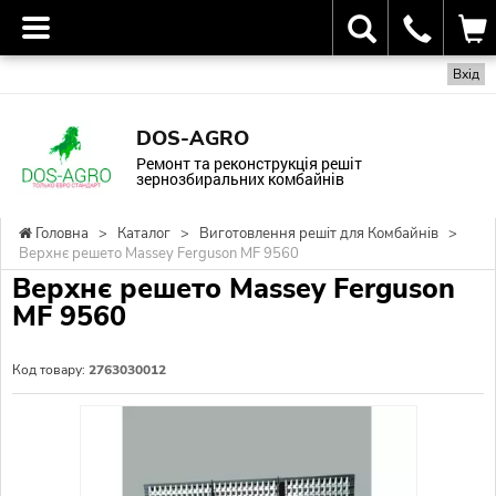
Вхід
DOS-AGRO
Ремонт та реконструкція решіт
зернозбиральних комбайнів
Головна
>
Каталог
>
Виготовлення решіт для Комбайнів
>
Верхнє решето Massey Ferguson MF 9560
Верхнє решето Massey Ferguson
MF 9560
Код товару:
2763030012