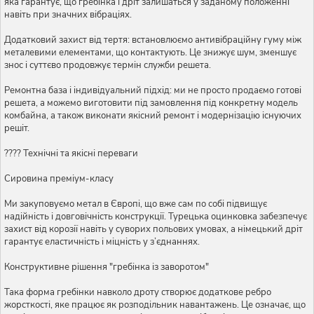
яка гарантує, що гребінка і дріт залишаться у заданому положенні
навіть при значних вібраціях.
Додатковий захист від тертя: встановлюємо антивібраційну гуму між
металевими елементами, що контактують. Це знижує шум, зменшує
знос і суттєво продовжує термін служби решета.
Ремонтна база і індивідуальний підхід: ми не просто продаємо готові
решета, а можемо виготовити під замовлення під конкретну модель
комбайна, а також виконати якісний ремонт і модернізацію існуючих
решіт.
???? Технічні та якісні переваги
Сировина преміум-класу
Ми закуповуємо метал в Європі, що вже сам по собі підвищує
надійність і довговічність конструкції. Турецька оцинковка забезпечує
захист від корозії навіть у суворих польових умовах, а німецький дріт
гарантує еластичність і міцність у з’єднаннях.
Конструктивне рішення "гребінка із заворотом"
Така форма гребінки навколо дроту створює додаткове ребро
жорсткості, яке працює як розподільник навантажень. Це означає, що