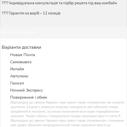
????️ Індивідуальна консультація та підбір решета під ваш комбайн
???? Гарантія на виріб – 12 місяців
Оплата та доставка
Варіанти доставки
Новая Почта
Самовывоз
Интайм
Автолюкс
Гюнсел
Ночной Экспресс
Повернення і обмін
Відповідно до закону України «про захист прав споживачів» ви можете
протягом 14 днів з моменту покупки повернути або обміняти товар,
придбаний в магазині, за умови виконання всіх норм передбачених
законом. Умови обміну / повернення товару належної якості стаття 9.
Відповідно до закону України «про захист прав споживачів»: споживач
має право обміняти непродовольчий товар належної якості на