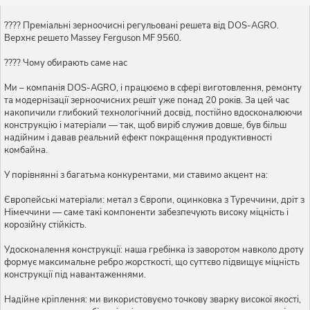
???? Преміальні зерноочисні регульовані решета від DOS-AGRO.
Верхнє решето Massey Ferguson MF 9560.
???? Чому обирають саме нас
Ми – компанія DOS-AGRO, і працюємо в сфері виготовлення, ремонту
та модернізації зерноочисних решіт уже понад 20 років. За цей час
накопичили глибокий технологічний досвід, постійно вдосконалюючи
конструкцію і матеріали — так, щоб виріб служив довше, був більш
надійним і давав реальний ефект покращення продуктивності
комбайна.
У порівнянні з багатьма конкурентами, ми ставимо акцент на:
Європейські матеріали: метал з Європи, оцинковка з Туреччини, дріт з
Німеччини — саме такі компоненти забезпечують високу міцність і
корозійну стійкість.
Удосконалення конструкції: наша гребінка із заворотом навколо дроту
формує максимальне ребро жорсткості, що суттєво підвищує міцність
конструкції під навантаженнями.
Надійне кріплення: ми використовуємо точкову зварку високої якості,