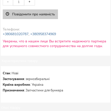
-
+
Повідомити про наявність
Телефони:
+380681020787
,
+380958374969
Уверены, что в нашем лице Вы встретите надежного партнера
для успешного совместного сотрудничества на долгие годы.
Характеристики товару:
Стан
:
Нові
Застосування
:
зернозбиральні
Країна виробник
:
Україна
Призначення
:
Запчастини для бункера
Опис товару