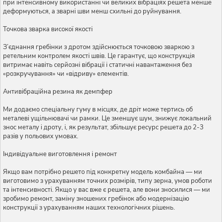
при інтенсивному використанні чи великих вібраціях решета менше
деформуються, а зварні шви менш схильні до руйнування.
Точкова зварка високої якості
З’єднання гребінки з дротом здійснюється точковою зваркою з
ретельним контролем якості швів. Це гарантує, що конструкція
витримає навіть серйозні вібрації і статичні навантаження без
«розкручування» чи «відриву» елементів.
Антивібраційна резина як демпфер
Ми додаємо спеціальну гуму в місцях, де дріт може тертись об
металеві ущільнювачі чи рамки. Це зменшує шум, знижує локальний
знос металу і дроту, і, як результат, збільшує ресурс решета до 2-3
разів у польових умовах.
Індивідуальне виготовлення і ремонт
Якщо вам потрібно решето під конкретну модель комбайна — ми
виготовимо з урахуванням точних розмірів, типу зерна, умов роботи
та інтенсивності. Якщо у вас вже є решета, але вони зносилися — ми
зробимо ремонт, заміну зношених гребінок або модернізацію
конструкції з урахуванням наших технологічних рішень.