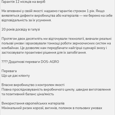
Гарантія 12 місяців на виріб
Ми впевнені у своїй якості: надаємо гарантію строком 1 рік. Якщо
виявляться дефекти виробництва або матеріалів — ми беремо на себе
відповідальність за їх усунення.
20 років досвіду в галузі
Протягом двох десятиліть ми відточували технології, вивчали реальні
польові умови і враховували тонкощі роботи зерноочисних систем на
комбайнах. Це дозволяє нам передбачати найгірші сценарії зносу і
застосовувати проактивні рішення для їх запобігання.
???? Додаткові переваги DOS-AGRO
Перевага
Що це дає клієнту
Власне виробництво з контролем якості
Повна прослідковуваність виробничого циклу, швидке виготовлення
та позитивний баланс ціна/якість
Використання європейських матеріалів
Мінімальний ризик корозії, вигинів, поломок в польових умовах