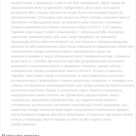
аналогічний у продавця, у якого він був придбаний, якщо товар не
задовольнив його за формою, габаритами, фасоном, кольором,
розміром або з інших причин не може бути ним використаний за
призначенням. Споживач має право на обмін товару належної якості
протягом чотирнадцяти днів, не рахуючи дня покупки. споживач
(термін вживається в такому значенні згідно статті 1. п.22 закону
України «про захист прав споживачів») – фізична особа, яка купує,
замовляє, використовує або має намір придбати чи замовити
продукцію для особистих потреб, не пов’язаних з підприємницькою
діяльністю або виконанням обов’язків найманого працівника. обмін або
повернення товару належної якості провадиться: якщо не
використовувався; якщо збережено його товарний вигляд, споживчі
властивості, пломби, ярлики; на підставі розрахунковий документ,
виданий споживачеві разом з проданим товаром. умови обміну /
повернення товару неналежної якості стаття 8. Згідно із законом
України «про захист прав споживачів»: в разі виявлення протягом
встановленого гарантійного строку недоліків споживач, в порядку та в
строки, встановлені законодавством, має право вимагати безоплатного
усунення недоліків товару в розумний строк. вимоги споживача,
передбачених цією статтею, не підлягають задоволенню, якщо
продавець, виробник (підприємство, що задовольняє вимоги
споживача, встановлені частиною першою цієї статті) доведуть, що
недоліки товару виникли внаслідок порушення споживачем правил
користування товаром або його зберігання. Споживач має право брати
участь у перевірці якості товару особисто або через свого
представника.
Варіанти оплати