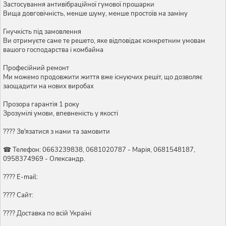
Застосування антивібраційної гумової прошарки
Вища довговічність, менше шуму, менше простоїв на заміну
Гнучкість під замовлення
Ви отримуєте саме те решето, яке відповідає конкретним умовам
вашого господарства і комбайна
Професійний ремонт
Ми можемо продовжити життя вже існуючих решіт, що дозволяє
заощадити на нових виробах
Прозора гарантія 1 року
Зрозумілі умови, впевненість у якості
???? Зв'язатися з нами та замовити
☎ Телефон: 0663239838, 0681020787 - Марія, 0681548187,
0958374969 - Олександр.
???? E-mail:
???? Сайт:
???? Доставка по всій Україні